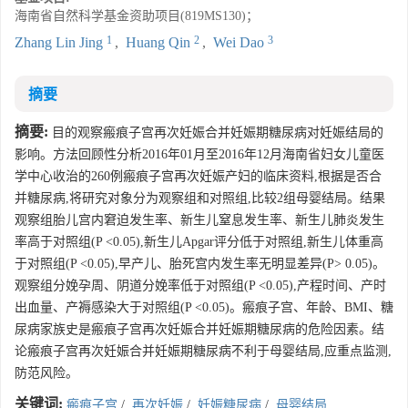
海南省自然科学基金资助项目(819MS130)；
1
2
3
Zhang Lin Jing
,
Huang Qin
,
Wei Dao
摘要
摘要:
目的观察瘢痕子宫再次妊娠合并妊娠期糖尿病对妊娠结局的
影响。方法回顾性分析2016年01月至2016年12月海南省妇女儿童医
学中心收治的260例瘢痕子宫再次妊娠产妇的临床资料,根据是否合
并糖尿病,将研究对象分为观察组和对照组,比较2组母婴结局。结果
观察组胎儿宫内窘迫发生率、新生儿窒息发生率、新生儿肺炎发生
率高于对照组(P <0.05),新生儿Apgar评分低于对照组,新生儿体重高
于对照组(P <0.05),早产儿、胎死宫内发生率无明显差异(P> 0.05)。
观察组分娩孕周、阴道分娩率低于对照组(P <0.05),产程时间、产时
出血量、产褥感染大于对照组(P <0.05)。瘢痕子宫、年龄、BMI、糖
尿病家族史是瘢痕子宫再次妊娠合并妊娠期糖尿病的危险因素。结
论瘢痕子宫再次妊娠合并妊娠期糖尿病不利于母婴结局,应重点监测,
防范风险。
关键词:
瘢痕子宫
/
再次妊娠
/
妊娠糖尿病
/
母婴结局