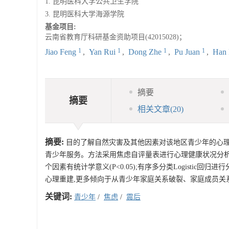
1. 昆明医科大学公共卫生学院
3. 昆明医科大学海源学院
基金项目:
云南省教育厅科研基金资助项目(42015028)；
1
1
1
1
Jiao Feng
,
Yan Rui
,
Dong Zhe
,
Pu Juan
,
Han
摘要
摘要
相关文章
(20)
摘要:
目的了解自然灾害及其他因素对该地区青少年的心理
青少年服务。方法采用焦虑自评量表进行心理健康状况分析
个因素有统计学意义(P<0.05);有序多分类Logistic
心理重建,更多倾向于从青少年家庭关系破裂、家庭成员关
关键词:
青少年
/
焦虑
/
震后