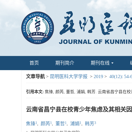
首页
期刊简介
期刊在线
文章导航
>
昆明医科大学学报
>
2019
>
40(12): 54-
引用本文:
焦锋, 颜芮, 董哲, 浦娟, 韩芳. 云南省昌宁县在校青少
云南省昌宁县在校青少年焦虑及其相关因
1
1
1
1
3
焦锋
,
颜芮
,
董哲
,
浦娟
,
韩芳