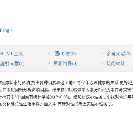
3
 Fang
HTML全文
图
(0)
表
(0)
参考文献
(0)
施引文献
(1)
资源附件
(0)
访问统计
焦虑状态的影响;找出各种因素和这个地区青少年心理健康的关系,更好地
,并采用回归分析影响因素。结果秩和检验做单因素分析经历事件与灾害情
回归进行分析其中8个因素有统计学意义(P<0.05)。结论建议心理援助小组对青少
系恶化等负性生活事件方面入手,有针对性的考虑灾后心理援助。