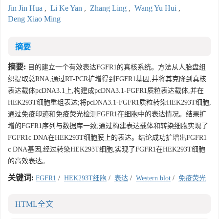
Jin Jin Hua
,
Li Ke Yan
,
Zhang Ling
,
Wang Yu Hui
,
Deng Xiao Ming
摘要
摘要:
目的建立一个有效表达FGFR1的真核系统。方法从人胎盘组
织提取总RNA,通过RT-PCR扩增得到FGFR1基因,并将其克隆到真核
表达载体pcDNA3.1上,构建成pcDNA3.1-FGFR1质粒表达载体,并在
HEK293T细胞重组表达;将pcDNA3.1-FGFR1质粒转染HEK293T细胞,
通过免疫印迹和免疫荧光检测FGFR1在细胞中的表达情况。结果扩
增的FGFR1序列与数据库一致;通过构建表达载体和转染细胞实现了
FGFR1c DNA在HEK293T细胞膜上的表达。结论成功扩增出FGFR1
c DNA基因,经过转染HEK293T细胞,实现了FGFR1在HEK293T细胞
的高效表达。
关键词:
FGFR1
/
HEK293T细胞
/
表达
/
Western blot
/
免疫荧光
HTML全文