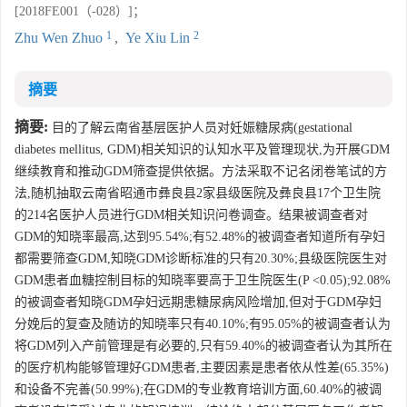
[2018FE001（-028）]；
1
2
Zhu Wen Zhuo
,
Ye Xiu Lin
摘要
摘要:
目的了解云南省基层医护人员对妊娠糖尿病(gestational
diabetes mellitus, GDM)相关知识的认知水平及管理现状,为开展GDM
继续教育和推动GDM筛查提供依据。方法采取不记名闭卷笔试的方
法,随机抽取云南省昭通市彝良县2家县级医院及彝良县17个卫生院
的214名医护人员进行GDM相关知识问卷调查。结果被调查者对
GDM的知晓率最高,达到95.54%;有52.48%的被调查者知道所有孕妇
都需要筛查GDM,知晓GDM诊断标准的只有20.30%;县级医院医生对
GDM患者血糖控制目标的知晓率要高于卫生院医生(P <0.05);92.08%
的被调查者知晓GDM孕妇远期患糖尿病风险增加,但对于GDM孕妇
分娩后的复查及随访的知晓率只有40.10%;有95.05%的被调查者认为
将GDM列入产前管理是有必要的,只有59.40%的被调查者认为其所在
的医疗机构能够管理好GDM患者,主要因素是患者依从性差(65.35%)
和设备不完善(50.99%);在GDM的专业教育培训方面,60.40%的被调