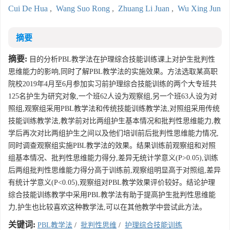
Cui De Hua
,
Wang Suo Rong
,
Zhuang Li Juan
,
Wu Xing Jun
摘要
摘要:
目的分析PBL教学法在护理综合技能训练课上对护生批判性
思维能力的影响,同时了解PBL教学法的实施效果。方法选取某高职
院校2019年4月至6月参加实习前护理综合技能训练的两个大专班共
125名护生为研究对象,一个班62人设为观察组,另一个班63人设为对
照组,观察组采用PBL教学法和传统技能训练教学法,对照组采用传统
技能训练教学法,教学前对比两组护生基本情况和批判性思维能力,教
学后再次对比两组护生之间以及他们培训前后批判性思维能力情况,
同时调查观察组实施PBL教学法的效果。结果训练前观察组和对照
组基本情况、批判性思维能力得分,差异无统计学意义(P>0.05),训练
后两组批判性思维能力得分高于训练前,观察组明显高于对照组,差异
有统计学意义(P<0.05),观察组对PBL教学效果评价较好。结论护理
综合技能训练教学中采用PBL教学法有助于提高护生批判性思维能
力,护生也比较喜欢这种教学法,可以在其他教学中尝试此方法。
关键词:
PBL教学法
/
批判性思维
/
护理综合技能训练