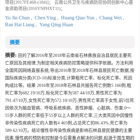
项目[2017FE468-(184)]； 云南公共卫生与疾病防控协同创新中心基
金资助项目(2016YNPHXT11)；
Yu Jin Chun
,
Chen Ying
,
Huang Qiao Yun
,
Chang Wei
,
Ran Hai Liang
,
Yang Qing Huan
摘要
摘要:
目的了解2016年至2018年云南省石林彝族自治县居民主要死
亡原因及其规律,为制定相关疾病防控策略提供科学依据。方法利用
全国死因网络直报系统,导出2016年至2018年石林县居民死亡数据,按
国际疾病分类(ICD-10)标准分类,计算粗死亡率、标化死亡率、死因
构成比等。结果 2016年至2018年石林县共报告死亡例数5 166例,粗
死亡率为682.19/10万,标化死亡率为587.44/10万,男性死亡率为
791.47/10万,女性死亡率为572.10/10万,男性死亡率高于女性;前5位死
因依次为脑血管病、呼吸系统疾病、恶性肿瘤、心脏病、伤害;0～
55岁人群的死亡率低于55岁以上人群的死亡率;三大类死因中因慢性
非传染性疾病死亡的人数有4 465例,占总死亡的86.43%,死亡率为
589.62/10万。结论慢性非传染性疾病是影响石林县居民健康的主要
因素,慢性病的预防和控制是今后需重点解决的问题;起源于围生期的