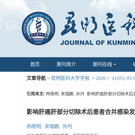
首页
期刊简介
期刊在线
文章导航
>
昆明医科大学学报
>
2020
>
41(05): 85-
引用本文:
冉晓明, 宋瑞鹏, 孙丹. 影响肝癌肝部分切除术后患者合
影响肝癌肝部分切除术后患者合并感染发
冉晓明
,
宋瑞鹏
,
孙丹