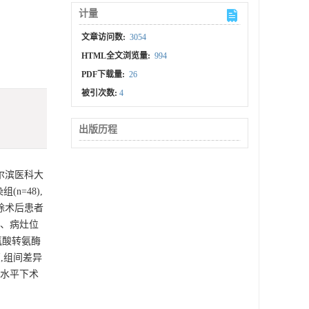
计量
文章访问数:
3054
HTML全文浏览量:
994
PDF下载量:
26
被引次数:
4
出版历程
尔滨医科大
n=48),
除术后患者
例、病灶位
氨酸转氨酶
高,组间差异
同水平下术