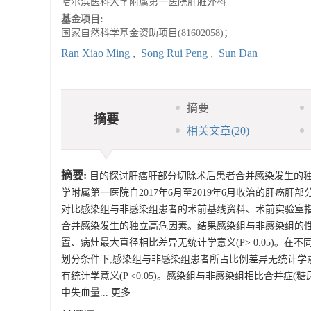
哈尔滨医科大学附属第一医院肝脏外科
基金项目:
国家自然科学基金资助项目(81602058)；
Ran Xiao Ming
,
Song Rui Peng
,
Sun Dan
摘要
摘要
相关文章
(20)
摘要:
目的探讨肝癌肝部分切除术后患者合并感染发生的独
学附属第一医院自2017年6月至2019年6月收治的肝癌肝部分
对比感染组与非感染组患者的术前基线资料、术前实验室指标及
合并感染发生的独立高危因素。结果感染组与非感染组的性
置、病灶最大直径相比差异无统计学意义(P> 0.05)
划分条件下,感染组与非感染组患者所占比例差异无统计学意义(P
有统计学意义(P <0.05)。感染组与非感染组相比合并症(
中失血量... 更多