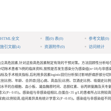
HTML全文
图
(0)
表
(0)
参考文献
(0)
施引文献
(4)
资源附件
(0)
访问统计
立高危因素,针对这些高危因素制定有效的干预对策。方法回顾性分析哈
切除术患者76例的临床资料,按照是否发生感染分为感染组(n=18)与非感染组(
手术相关指标,后利用多因素logistic回归分析探讨影响肝癌肝部分切
别比例、年龄、合并症(冠心病、高血压)比例、饮酒史比例、吸烟史比
。在不同水平的白细胞、血小板、凝血酶原时间、总胆红素、谷丙转氨酶及天冬
> 0.05)。感染组与非感染组相比,白蛋白<35 g/L的患者所占比例较
糖尿病)比例较高,组间差异具有统计学意义(P <0.05)。感染组与非感染组不