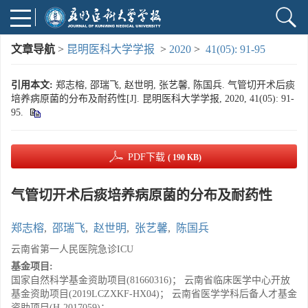
文章导航
>
昆明医科大学学报
>
2020
>
41(05): 91-95
引用本文:
郑志榕, 邵瑞飞, 赵世明, 张艺馨, 陈国兵. 气管切开术后痰
培养病原菌的分布及耐药性[J]. 昆明医科大学学报, 2020, 41(05): 91-
95.
PDF下载
( 190 KB)
气管切开术后痰培养病原菌的分布及耐药性
郑志榕
,
邵瑞飞
,
赵世明
,
张艺馨
,
陈国兵
云南省第一人民医院急诊ICU
基金项目:
国家自然科学基金资助项目(81660316)； 云南省临床医学中心开放
基金资助项目(2019LCZXKF-HX04)； 云南省医学学科后备人才基金
资助项目(H-2017059)；