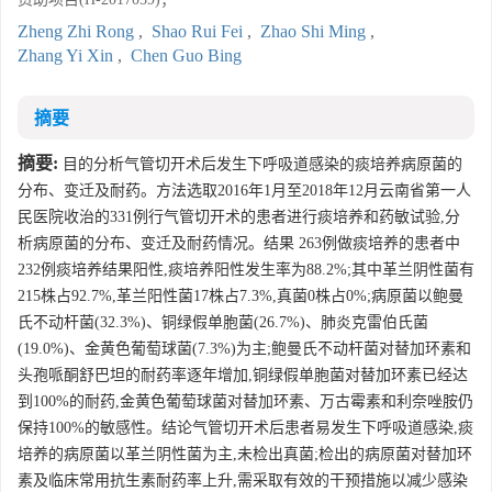
Zheng Zhi Rong
,
Shao Rui Fei
,
Zhao Shi Ming
,
Zhang Yi Xin
,
Chen Guo Bing
摘要
摘要:
目的分析气管切开术后发生下呼吸道感染的痰培养病原菌的
分布、变迁及耐药。方法选取2016年1月至2018年12月云南省第一人
民医院收治的331例行气管切开术的患者进行痰培养和药敏试验,分
析病原菌的分布、变迁及耐药情况。结果 263例做痰培养的患者中
232例痰培养结果阳性,痰培养阳性发生率为88.2%;其中革兰阴性菌有
215株占92.7%,革兰阳性菌17株占7.3%,真菌0株占0%;病原菌以鲍曼
氏不动杆菌(32.3%)、铜绿假单胞菌(26.7%)、肺炎克雷伯氏菌
(19.0%)、金黄色葡萄球菌(7.3%)为主;鲍曼氏不动杆菌对替加环素和
头孢哌酮舒巴坦的耐药率逐年增加,铜绿假单胞菌对替加环素已经达
到100%的耐药,金黄色葡萄球菌对替加环素、万古霉素和利奈唑胺仍
保持100%的敏感性。结论气管切开术后患者易发生下呼吸道感染,痰
培养的病原菌以革兰阴性菌为主,未检出真菌;检出的病原菌对替加环
素及临床常用抗生素耐药率上升,需采取有效的干预措施以减少感染