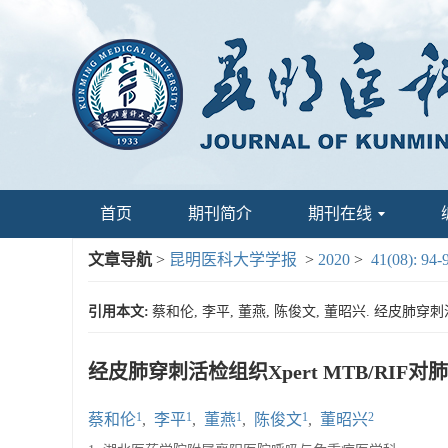
首页
期刊简介
期刊在线
文章导航
>
昆明医科大学学报
>
2020
>
41(08): 94-
引用本文:
蔡和伦, 李平, 董燕, 陈俊文, 董昭兴. 经皮肺穿刺活检组
经皮肺穿刺活检组织Xpert MTB/RIF
1
1
1
1
2
蔡和伦
,
李平
,
董燕
,
陈俊文
,
董昭兴