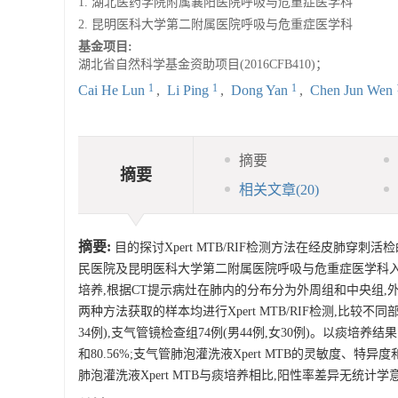
1. 湖北医药学院附属襄阳医院呼吸与危重症医学科
2. 昆明医科大学第二附属医院呼吸与危重症医学科
基金项目:
湖北省自然科学基金资助项目(2016CFB410)；
1
1
1
Cai He Lun
,
Li Ping
,
Dong Yan
,
Chen Jun Wen
摘要
摘要
相关文章
(20)
摘要:
目的探讨Xpert MTB/RIF检测方法在经皮肺穿刺
民医院及昆明医科大学第二附属医院呼吸与危重症医学科入
培养,根据CT提示病灶在肺内的分布分为外周组和中央组,
两种方法获取的样本均进行Xpert MTB/RIF检测,比较
34例),支气管镜检查组74例(男44例,女30例)。以痰培养结果
和80.56%;支气管肺泡灌洗液Xpert MTB的灵敏度、特异度和
肺泡灌洗液Xpert MTB与痰培养相比,阳性率差异无统计学意义(P> 0