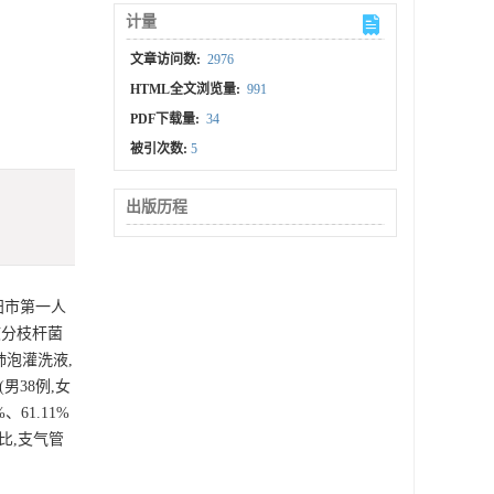
计量
文章访问数:
2976
HTML全文浏览量:
991
PDF下载量:
34
被引次数:
5
出版历程
襄阳市第一人
核分枝杆菌
泡灌洗液,
男38例,女
61.11%
相比,支气管