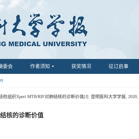
编委会
作者须知
获奖情况
征订启事
99
织Xpert MTB/RIF对肺结核的诊断价值[J]. 昆明医科大学学报, 2020, 41(0
对肺结核的诊断价值