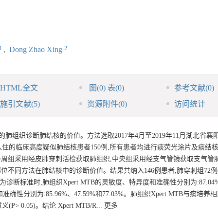
1
2
,
Dong Zhao Xing
HTML全文
图
(0)
表
(0)
参考文献
(0)
施引文献
(5)
资源附件
(0)
访问统计
活检的肺组织诊断肺结核的价值。方法选取2017年4月至2019年11月湖北省
住的临床高度疑似肺结核患者150例,所有患者均进行痰荧光涂片及痰结
外周组采用经皮肺穿刺活检获取肺组织,中央组采用经支气管镜获取支气管肺
不同部位不同方法在肺结核中的诊断价值。结果共纳入146例患者,肺穿刺组72例(
为诊断标准时,肺组织Xpert MTB的灵敏度、特异度和准确性分别为:87.04%、
准确性分别为:85.96%、47.59%和77.03%。肺组织Xpert MTB与痰培养
.05)。结论 Xpert MTB/R... 更多