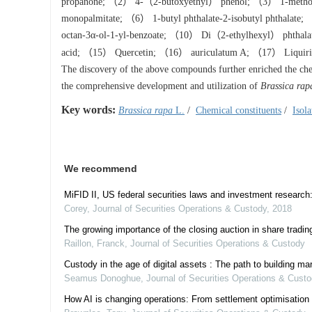
propanone; （2） 4-（2-butoxyethyl） phenol; （3） 1-methoxy-
monopalmitate; （6） 1-butyl phthalate-2-isobutyl phthalate
octan-3α-ol-1-yl-benzoate; （10） Di（2-ethylhexyl） phtha
acid; （15） Quercetin; （16） auriculatum A; （17） Liquirit
The discovery of the above compounds further enriched the c
the comprehensive development and utilization of
Brassica rap
Key words:
Brassica rapa
L.
/
Chemical constituents
/
Isola
We recommend
MiFID II, US federal securities laws and investment researc
Corey
,
Journal of Securities Operations & Custody
,
2018
The growing importance of the closing auction in share tradi
Raillon, Franck
,
Journal of Securities Operations & Custody
Custody in the age of digital assets : The path to building ma
Seamus Donoghue
,
Journal of Securities Operations & Cust
How AI is changing operations: From settlement optimisation 