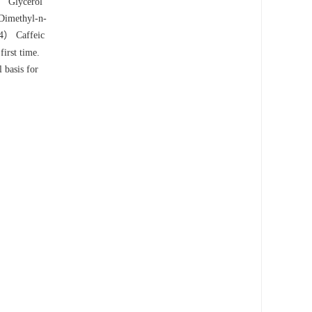
） Glycerol
Dimethyl-n-
4） Caffeic
irst time.
 basis for