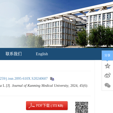
联系我们
English
分享
259/j.issn.2095-610X.S20240607
pa
L.[J].
Journal of Kunming Medical University
, 2024, 45(6):
PDF下载
( 572 KB)