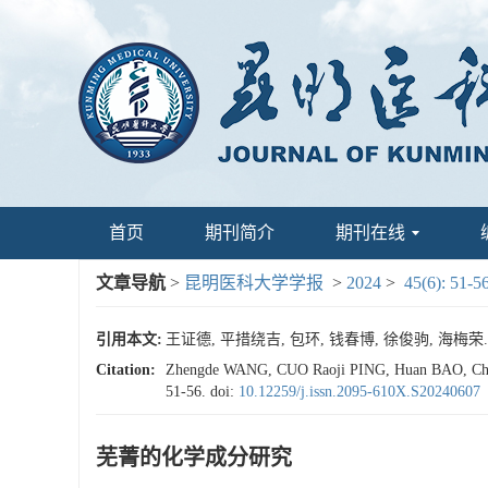
首页
期刊简介
期刊在线
文章导航
>
昆明医科大学学报
>
2024
>
45(6): 51-5
引用本文:
王证德, 平措绕吉, 包环, 钱春博, 徐俊驹, 海梅荣. 芜
Citation:
Zhengde WANG, CUO Raoji PING, Huan BAO, Chu
51-56.
doi:
10.12259/j.issn.2095-610X.S20240607
芜菁的化学成分研究