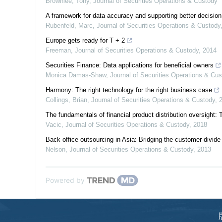
Brownlee, Tony
,
Journal of Securities Operations & Custody
A framework for data accuracy and supporting better decisio
Rubenfeld, Marc
,
Journal of Securities Operations & Custody
Europe gets ready for T + 2
Freeman
,
Journal of Securities Operations & Custody
,
2014
Securities Finance: Data applications for beneficial owners
Monica Damas-Shaw
,
Journal of Securities Operations & Cu
Harmony: The right technology for the right business case
Collings, Brian
,
Journal of Securities Operations & Custody
,
The fundamentals of financial product distribution oversight:
Vacic
,
Journal of Securities Operations & Custody
,
2018
Back office outsourcing in Asia: Bridging the customer divide
Nelson
,
Journal of Securities Operations & Custody
,
2013
Powered by