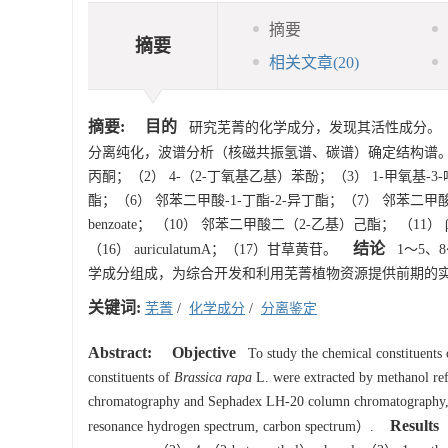
摘要
摘要
相关文章
(20)
摘要:
目的
研究芜菁的化学成分，发现其活性成分。
分离纯化，波谱分析（核磁共振氢谱、碳谱）确定结构谱
丙酮；（2） 4-（2-丁氧基乙基）苯酚；（3） 1-甲氧基-3-吲哚乙腈；
酯；（6） 邻苯二甲酸-1-丁酯-2-异丁酯；（7） 邻苯二甲酸二丁酯；（8
benzoate； （10） 邻苯二甲酸二（2-乙基）己酯； （11
结论
（16） auriculatumA；（17）甘草黄苷。
1～5、
学成分组成，为综合开发和利用芜菁植物资源提供前期的
关键词:
芜菁
/
化学成分
/
分离鉴定
Abstract:
Objective
To study the chemical constituents
constituents of
Brassica rapa
L. were extracted by methanol ref
chromatography and Sephadex LH-20 column chromatography, an
Results
resonance hydrogen spectrum, carbon spectrum）.
S