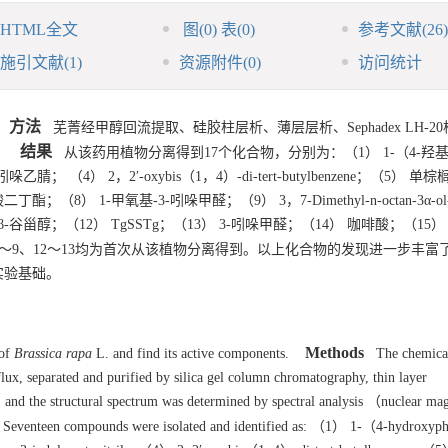
HTML全文
图
(0)
表
(0)
参考文献
(26)
施引文献
(1)
资源附件
(0)
访问统计
方法
芜菁经甲醇回流提取、硅胶柱层析、薄层层析、Sephadex LH-2
结果
。
从该药用植物分离得到17个化合物，分别为：（1） 1-（4-羟基苯
 （4） 2，2′-oxybis（1，4）-di-tert-butylbenzene；（5） 单
） 1-甲氧基-3-吲哚甲醛；（9） 3，7-Dimethyl-n-octan-3α-ol-1
） β-谷甾醇；（12） TgSSTg；（13） 3-吲哚甲醛；（14） 咖啡酸；（15
8～9、12～13均为首次从该植物分离得到。以上化合物的发现进一步丰富
实验基础。
Methods
 of
Brassica rapa
L. and find its active components.
The chemica
lux, separated and purified by silica gel column chromatography, thin layer
d the structural spectrum was determined by spectral analysis （nuclear mag
eventeen compounds were isolated and identified as: （1） 1-（4-hydroxyp