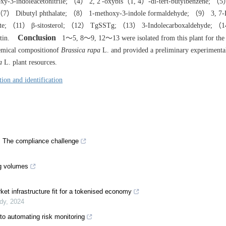
3-indoleacetonitrile; （4） 2, 2′-oxybis（1, 4）-di-tert-butylbenzene; （5
; （7） Dibutyl phthalate; （8） 1-methoxy-3-indole formaldehyde; （9） 3, 7-
late; （11） β-sitosterol; （12） TgSSTg; （13） 3-Indolecarboxaldehyde; （1
Conclusion
in.
1～5, 8～9, 12～13 were isolated from this plant for the f
hemical compositionof
Brassica rapa
L. and provided a preliminary experimental
a
L. plant resources.
tion and identification
h: The compliance challenge
ng volumes
rket infrastructure fit for a tokenised economy
ody
,
2024
to automating risk monitoring