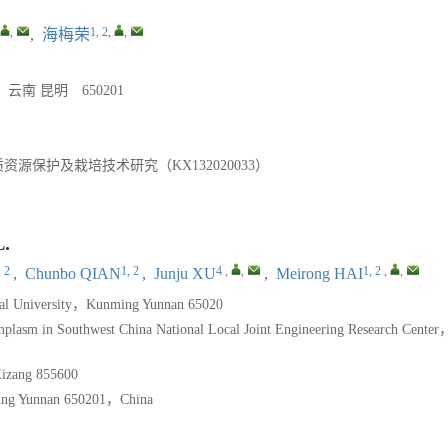
,
1, 2
,
,
,
海梅荣
 昆明 650201
保护及栽培技术研究（KX132020033）
.
, 2
1, 2
4
,
,
1, 2
,
,
,
Chunbo QIAN
,
Junju XU
,
Meirong HAI
ural University，Kunming Yunnan 65020
rmplasm in Southwest China National Local Joint Engineering Research Center
izang 855600
ming Yunnan 650201，China