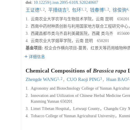
doi:
10.12259/j.issn.2095-610X.S20240607
1, 2
3
1, 2
1, 2
4
,
王证德
,
平措绕吉
,
包环
,
钱春博
,
徐俊驹
1.
云南农业大学农学与生物技术学院，云南 昆明 650201
2.
西南中药材种质创新与利用国家地方联合工程研究中心，云南
3.
西藏昌都市类乌齐县利美藏医院，西藏 类乌齐 855600
4.
云南农业大学烟草学院，云南 昆明 650201
基金项目:
校企合作横向项目-蔓菁、红景天等药用植物种质资源
详细信息
Chemical Compositions of
Brassica rapa
L
1, 2
3
1
Zhengde WANG
,
CUO Raoji PING
,
Huan BAO
1.
Agronomy and Biotechnology College of Yunnan Agricult
2.
Innovation and Utilization of Chinese Herbal Medicine Ge
Kunming Yunnan 650201
3.
Limei Tibetan Hospital，Leiwuqi County，Changdu City X
4.
Tobacco College of Yunnan Agricultural University，Kun