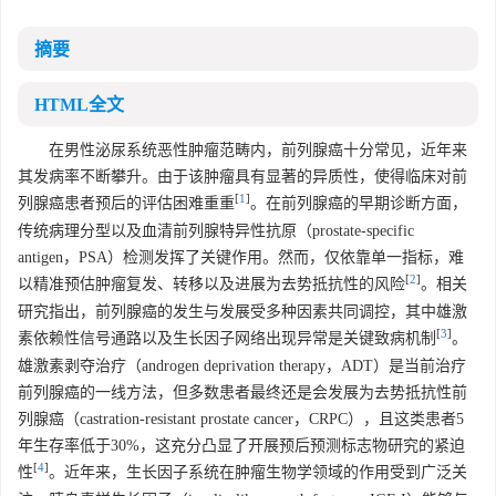
摘要
HTML全文
在男性泌尿系统恶性肿瘤范畴内，前列腺癌十分常见，近年来
其发病率不断攀升。由于该肿瘤具有显著的异质性，使得临床对前
[
1
]
列腺癌患者预后的评估困难重重
。在前列腺癌的早期诊断方面，
传统病理分型以及血清前列腺特异性抗原（prostate-specific
antigen，PSA）检测发挥了关键作用。然而，仅依靠单一指标，难
[
2
]
以精准预估肿瘤复发、转移以及进展为去势抵抗性的风险
。相关
研究指出，前列腺癌的发生与发展受多种因素共同调控，其中雄激
[
3
]
素依赖性信号通路以及生长因子网络出现异常是关键致病机制
。
雄激素剥夺治疗（androgen deprivation therapy，ADT）是当前治疗
前列腺癌的一线方法，但多数患者最终还是会发展为去势抵抗性前
列腺癌（castration-resistant prostate cancer，CRPC），且这类患者5
年生存率低于30%，这充分凸显了开展预后预测标志物研究的紧迫
[
4
]
性
。近年来，生长因子系统在肿瘤生物学领域的作用受到广泛关