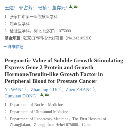
1
2
3
1
,
,
王煜
,
郭占芳
,
张祯
,
董存元
1.
张家口市第一医院核医学科
2.
超声医学科
3.
检验医学科，河北 张家口 075000
基金项目:
张家口市科技计划项目（No.2421053D）
详细信息
Prognostic Value of Soluble Growth Stimulating
Express Gene 2 Protein and Growth
Hormone/Insulin-like Growth Factor in
Peripheral Blood for Prostate Cancer
1
2
3
Yu WANG
,
Zhanfang GUO
,
Zhen ZHANG
,
1
,
,
Cunyuan DONG
1.
Department of Nuclear Medicine
2.
Department of Ultrasound Medicine
3.
Department of Laboratory Medicine，The First Hospital of
Zhangjiakou，Zhangjiakou Hebei 075000，China