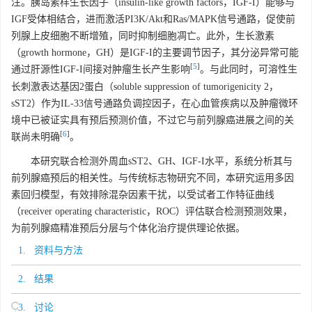
注。胰岛素样生长因子（insulin-like growth factors，IGF-I）能够与
IGF受体相结合，进而激活PI3K/Akt和Ras/MAPK信号通路，促使前
列腺上皮细胞不断增殖，同时抑制细胞凋亡。此外，生长激素
（growth hormone，GH）是IGF-I的主要调节因子，其分泌异常可能
[
5
]
通过肝源性IGF-I间接对肿瘤生长产生影响
。与此同时，可溶性生
长刺激表达基因2蛋白（soluble suppression of tumorigenicity 2，
sST2）作为IL-33信号通路负调控因子，在心血管疾病以及肿瘤微环
境中已被证实具有预后预测价值，不过它与前列腺癌进展之间的关
[
6
]
联尚未明确
。
本研究联合检测外周血sST2、GH、IGF-I水平，系统分析其与
前列腺癌预后的相关性。与传统标志物研究不同，本研究运用多因
素回归模型，有效排除混杂因素干扰，以受试者工作特征曲线
（receiver operating characteristic，ROC）评估联合检测预测效果，
为前列腺癌精准预后分层与个体化治疗提供理论依据。
1. 资料与方法
2. 结果
3. 讨论