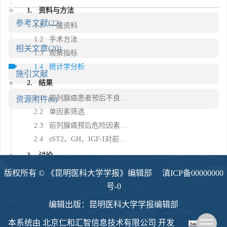
1. 资料与方法
参考文献
(22)
1.1 一般资料
1.2 手术方法
相关文章
(20)
1.3 观察指标
1.4 统计学分析
施引文献
2. 结果
2.1 前列腺癌患者预后不良影响因素单因素分析
资源附件
(0)
2.2 单因素筛选
2.3 前列腺癌预后危险因素多因素分析
2.4 sST2、GH、IGF-I对前列腺癌预后不良的预测价值
3. 讨论
版权所有 © 《昆明医科大学学报》编辑部
滇ICP备00000000
号-0
编辑出版：昆明医科大学学报编辑部
本系统由
北京仁和汇智信息技术有限公司
开发