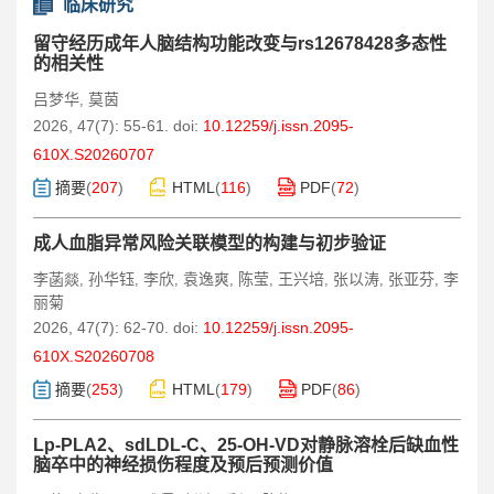
临床研究
留守经历成年人脑结构功能改变与rs12678428多态性
的相关性
吕梦华
莫茵
,
2026, 47(7): 55-61.
doi:
10.12259/j.issn.2095-
610X.S20260707
摘要
(
207
)
HTML
(
116
)
PDF
(
72
)
成人血脂异常风险关联模型的构建与初步验证
李菡燚
孙华钰
李欣
袁逸爽
陈莹
王兴培
张以涛
张亚芬
李
,
,
,
,
,
,
,
,
丽菊
2026, 47(7): 62-70.
doi:
10.12259/j.issn.2095-
610X.S20260708
摘要
(
253
)
HTML
(
179
)
PDF
(
86
)
Lp-PLA2、sdLDL-C、25-OH-VD对静脉溶栓后缺血性
脑卒中的神经损伤程度及预后预测价值