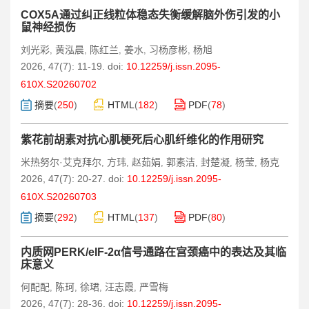
COX5A通过纠正线粒体稳态失衡缓解脑外伤引发的小
鼠神经损伤
刘光彩
黄泓晨
陈红兰
姜水
习杨彦彬
杨旭
,
,
,
,
,
2026, 47(7): 11-19.
doi:
10.12259/j.issn.2095-
610X.S20260702
摘要
(
250
)
HTML
(
182
)
PDF
(
78
)
紫花前胡素对抗心肌梗死后心肌纤维化的作用研究
米热努尔·艾克拜尔
方玮
赵茹娟
郭素洁
封楚凝
杨莹
杨克
,
,
,
,
,
,
2026, 47(7): 20-27.
doi:
10.12259/j.issn.2095-
610X.S20260703
摘要
(
292
)
HTML
(
137
)
PDF
(
80
)
内质网PERK/eIF-2α信号通路在宫颈癌中的表达及其临
床意义
何配配
陈珂
徐珺
汪志霞
严雪梅
,
,
,
,
2026, 47(7): 28-36.
doi:
10.12259/j.issn.2095-