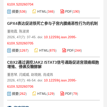
610X.S20260704
摘要
(
536
)
HTML
(
346
)
PDF
(
190
)
GPX4表达促进铁死亡参与子宫内膜癌恶性行为的机制
董晓霞
陈淑贤
,
2026, 47(7): 37-45.
doi:
10.12259/j.issn.2095-
610X.S20260705
摘要
(
1267
)
HTML
(
875
)
PDF
(
244
)
CBX2通过调控JAK2 /STAT3信号通路促进宫颈癌细胞
增殖、侵袭及糖酵解
董思琴
闫威威
赵晓婉
肖成炜
,
,
,
2026, 47(7): 46-54.
doi:
10.12259/j.issn.2095-
610X.S20260706
摘要
(
262
)
HTML
(
129
)
PDF
(
79
)