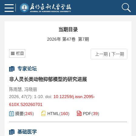
当期目录
2026年 第47卷 第7期
栏目
上一期
|
下一期
专家论坛
非人灵长类动物抑郁模型的研究进展
陈雨慧
冯晓丽
,
2026, 47(7): 1-10.
doi:
10.12259/j.issn.2095-
610X.S20260701
摘要
(
245
)
HTML
(
160
)
PDF
(
39
)
基础医学