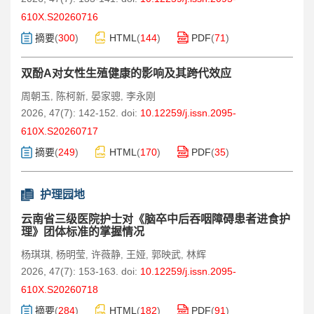
610X.S20260716
摘要
(
300
)
HTML
(
144
)
PDF
(
71
)
双酚A对女性生殖健康的影响及其跨代效应
周朝玉
陈柯新
晏家骢
李永刚
,
,
,
2026, 47(7): 142-152.
doi:
10.12259/j.issn.2095-
610X.S20260717
摘要
(
249
)
HTML
(
170
)
PDF
(
35
)
护理园地
云南省三级医院护士对《脑卒中后吞咽障碍患者进食护
理》团体标准的掌握情况
杨琪琪
杨明莹
许薇静
王娅
郭映武
林辉
,
,
,
,
,
2026, 47(7): 153-163.
doi:
10.12259/j.issn.2095-
610X.S20260718
摘要
(
284
)
HTML
(
182
)
PDF
(
91
)