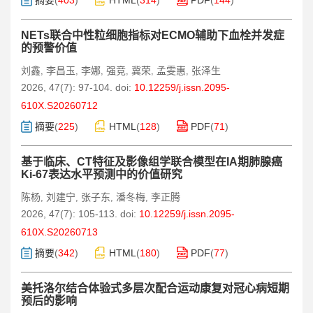
摘要
(
403
)
HTML
(
314
)
PDF
(
144
)
NETs联合中性粒细胞指标对ECMO辅助下血栓并发症
的预警价值
刘鑫
李昌玉
李娜
强竞
冀荣
孟雯惠
张泽生
,
,
,
,
,
,
2026, 47(7): 97-104.
doi:
10.12259/j.issn.2095-
610X.S20260712
摘要
(
225
)
HTML
(
128
)
PDF
(
71
)
基于临床、CT特征及影像组学联合模型在IA期肺腺癌
Ki-67表达水平预测中的价值研究
陈杨
刘建宁
张子东
潘冬梅
李正腾
,
,
,
,
2026, 47(7): 105-113.
doi:
10.12259/j.issn.2095-
610X.S20260713
摘要
(
342
)
HTML
(
180
)
PDF
(
77
)
美托洛尔结合体验式多层次配合运动康复对冠心病短期
预后的影响