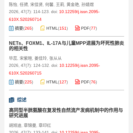
陈怡
任骋
宋佳贤
何馨
王莉
黄金艳
孙婧煜
,
,
,
,
,
,
2026, 47(7): 114-123.
doi:
10.12259/j.issn.2095-
610X.S20260714
摘要
(
265
)
HTML
(
151
)
PDF
(
77
)
NETs、FOXM1、IL-17A与儿童MPP进展为坏死性肺炎
的相关性
毕蕊
宋紫暄
姜佳玲
张从从
,
,
,
2026, 47(7): 124-132.
doi:
10.12259/j.issn.2095-
610X.S20260715
摘要
(
225
)
HTML
(
127
)
PDF
(
76
)
综述
高同型半胱氨酸在复发性自然流产发病机制中的作用与
研究进展
胡旭迪
章锦曼
章印红
,
,
2026, 47(7): 133-141.
doi:
10.12259/j.issn.2095-