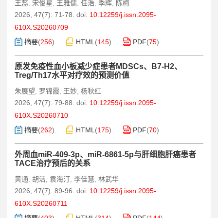
王蕊
宋俊星
王雅儒
任浩
季辉
陈梅
,
,
,
,
,
2026, 47(7): 71-78.
doi:
10.12259/j.issn.2095-
610X.S20260709
摘要
(
256
)
HTML
(
145
)
PDF
(
75
)
原发免疫性血小板减少症患者MDSCs、B7-H2、
Treg/Th17水平对疗效的预测价值
朱展望
罗锦霞
王妙
杨秋红
,
,
,
2026, 47(7): 79-88.
doi:
10.12259/j.issn.2095-
610X.S20260710
摘要
(
262
)
HTML
(
175
)
PDF
(
70
)
外周血miR-409-3p、miR-6861-5p与肝细胞肝癌患者
TACE治疗预后的关系
黄通
胡洁
袁海汀
李佳慧
林武华
,
,
,
,
2026, 47(7): 89-96.
doi:
10.12259/j.issn.2095-
610X.S20260711