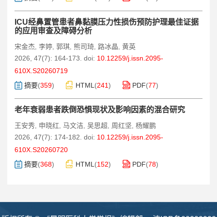
ICU经鼻置管患者鼻黏膜压力性损伤预防护理最佳证据
的应用审查及障碍分析
宋金杰
李婷
郭琪
熊司琦
路冰晶
黄英
,
,
,
,
,
2026, 47(7): 164-173.
doi:
10.12259/j.issn.2095-
610X.S20260719
摘要
(
359
)
HTML
(
241
)
PDF
(
77
)
老年衰弱患者跌倒恐惧现状及影响因素的混合研究
王安秀
申晓红
马文洁
吴思超
周红坚
杨耀鹏
,
,
,
,
,
2026, 47(7): 174-182.
doi:
10.12259/j.issn.2095-
610X.S20260720
摘要
(
368
)
HTML
(
152
)
PDF
(
78
)