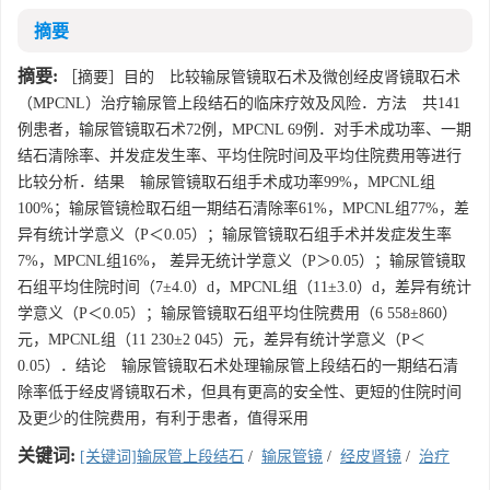
摘要
摘要:
［摘要］目的 比较输尿管镜取石术及微创经皮肾镜取石术
（MPCNL）治疗输尿管上段结石的临床疗效及风险．方法 共141
例患者，输尿管镜取石术72例，MPCNL 69例．对手术成功率、一期
结石清除率、并发症发生率、平均住院时间及平均住院费用等进行
比较分析．结果 输尿管镜取石组手术成功率99%，MPCNL组
100%；输尿管镜检取石组一期结石清除率61%，MPCNL组77%，差
异有统计学意义（P＜0.05）；输尿管镜取石组手术并发症发生率
7%，MPCNL组16%， 差异无统计学意义（P＞0.05）；输尿管镜取
石组平均住院时间（7±4.0）d，MPCNL组（11±3.0）d，差异有统计
学意义（P＜0.05）；输尿管镜取石组平均住院费用（6 558±860）
元，MPCNL组（11 230±2 045）元，差异有统计学意义（P＜
0.05）．结论 输尿管镜取石术处理输尿管上段结石的一期结石清
除率低于经皮肾镜取石术，但具有更高的安全性、更短的住院时间
及更少的住院费用，有利于患者，值得采用
关键词:
[关键词]输尿管上段结石
/
输尿管镜
/
经皮肾镜
/
治疗