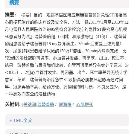
摘要
摘要:
［摘要］目的 观察基层医院应用瑞替普酶对急性ST段抬高
心肌梗死治疗的临床疗效及安全性．方法 将2011年1月至2013年12
月屯留县人民医院收治的95例符合溶栓治疗的急性ST段抬高心肌梗
死患者分为2组: 瑞替普酶组（54例）和尿激酶组（41例）．瑞替普
酶组患者给予瑞替普酶18 mg静脉滴注，30 min后重复上述剂量1
次，尿激酶组患者给予尿激酶150万U溶栓，30 min内静滴完成．比
较2组的溶栓冠脉再通率、心血管并发症、再闭塞、出血、死亡率．
结果 瑞替普酶与尿激酶组比较，血管再通率差异有统计学意义（P
＜0.05）．2组心血管并发症、再闭塞、出血、死亡率差异无统计学
意义．结论 瑞替普酶治疗急性ST段抬高心肌梗死冠脉再通时间
早、冠脉再通率高、给药方便、药物维持时间长、不良反应少，是
一种高效而安全的溶栓药物．
关键词:
[关键词]瑞替普酶
/
尿激酶
/
心肌梗死
HTML全文