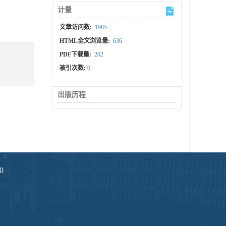
计量
文章访问数:
1985
HTML全文浏览量:
636
PDF下载量:
202
被引次数:
0
出版历程
0