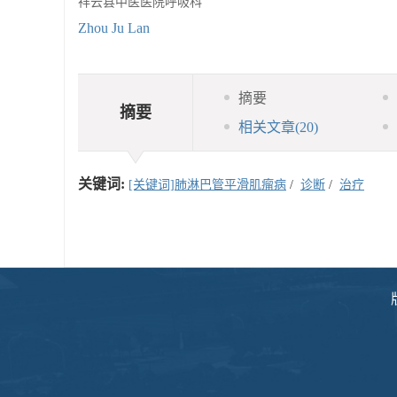
祥云县中医医院呼吸科
Zhou Ju Lan
摘要
摘要
相关文章
(20)
关键词:
[关键词]肺淋巴管平滑肌瘤病
/
诊断
/
治疗