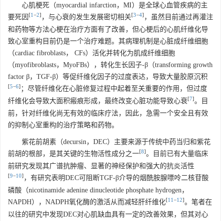
心肌梗死（myocardial infarction，MI）是全球心血管疾病的主
[
1
−
2
]
[
3
−
4
]
要死因
，与心衰的发生发展密切相关
，虽然目前通过再灌注
和药物等方法心梗在治疗方面有了改善，但心梗后的心肌纤维化导
致心室重构目前仍是一个治疗难题。其病理机制是心脏成纤维细胞
（cardiac fibroblasts， CFs）活化并转化为肌成纤维细胞
（myofibroblasts，MyoFBs），转化生长因子-β（transforming growth
factor β，TGF-β）等促纤维化因子的过度表达，导致大量胶原沉积
[
5
−
6
]
；尽管纤维化在心脏修复过程中起着至关重要的作用，但过度
[
7
]
纤维化会导致大面积瘢痕形成，最终改变心脏功能导致心衰
。目
前，针对纤维化尚无有效的临床疗法，因此，急需一个安全且有效
的抑制心室重构的治疗策略和药物。
紫花前胡素（decursin，DEC）主要来源于传统中药当归和紫花
[
8
]
前胡的根部，是其关键的生物活性成分之一
。目前已有大量临床
前研究发现其广谱抗肿瘤、显著的神经保护和强大的抗炎活性
[
9
−
10
]
，有研究表明DEC可阻断TGF-β介导的烟酰胺腺嘌呤二核苷酸
磷酸（nicotinamide adenine dinucleotide phosphate hydrogen，
[
11
−
12
]
NAPDH），NADPH氧化酶的激活从而减轻肝纤维化
。笔者在
以往的研究中发现DEC对心肌缺血具有一定的改善效果，但其对心