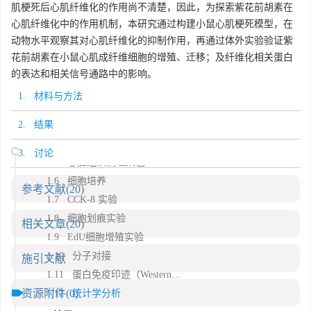
肌梗死后心肌纤维化的作用尚不清楚，因此，为探索紫花前胡素在
心肌纤维化中的作用机制，本研究通过构建小鼠心肌梗死模型，在
动物水平观察其对心肌纤维化的抑制作用，再通过体外实验验证紫
花前胡素在小鼠心肌成纤维细胞的增殖、迁移；及纤维化相关蛋白
1. 材料与方法
的表达和相关信号通路中的影响。
1.1 动物
1. 材料与方法
1.2 试剂
2. 结果
1.3 小鼠心肌梗死模型构建及分组
1.4 心脏超声检测
3. 讨论
1.5 心脏组织病理染色
1.6 细胞培养
参考文献
(20)
1.7 CCK-8 实验
1.8 细胞划痕实验
相关文章
(20)
1.9 EdU细胞增殖实验
1.10 分子对接
施引文献
1.11 蛋白免疫印迹（Western blot）
资源附件
(0)
1.12 统计学分析