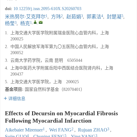
doi:
10.12259/j.issn.2095-610X.S20260703
1
2
3
4
5
米热努尔·艾克拜尔
,
方玮
,
赵茹娟
,
郭素洁
,
封楚凝
,
3
1
,
,
杨莹
,
杨克
1.
上海交通大学医学院附属瑞金医院心血管内科，上海
200025
2.
中国人民解放军海军第九〇五医院心血管内科，上海
200052
3.
云南大学药学院，云南 昆明 6505044
4.
上海中医药大学附属岳阳中西医结合医院肾内科，上海
200437
5.
上海交通大学医学院，上海 200025
基金项目:
国家自然科学基金（82070401）
详细信息
Effects of Decursin on Myocardial Fibrosis
Following Myocardial Infarction
1
2
3
Aikebaier Mirenuer
,
Wei FANG
,
Rujuan ZHAO
,
4
5
3
Sujie GUO
,
Chuning FENG
,
Ying YANG
,