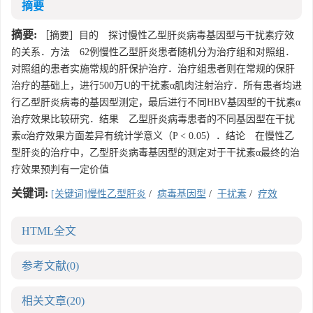
摘要
摘要:
［摘要］目的 探讨慢性乙型肝炎病毒基因型与干扰素疗效
的关系．方法 62例慢性乙型肝炎患者随机分为治疗组和对照组．
对照组的患者实施常规的肝保护治疗．治疗组患者则在常规的保肝
治疗的基础上，进行500万U的干扰素α肌肉注射治疗．所有患者均进
行乙型肝炎病毒的基因型测定，最后进行不同HBV基因型的干扰素α
治疗效果比较研究．结果 乙型肝炎病毒患者的不同基因型在干扰
素α治疗效果方面差异有统计学意义（P < 0.05）．结论 在慢性乙
型肝炎的治疗中，乙型肝炎病毒基因型的测定对于干扰素α最终的治
疗效果预判有一定价值
关键词:
[关键词]慢性乙型肝炎
/
病毒基因型
/
干扰素
/
疗效
HTML全文
参考文献
(0)
相关文章
(20)