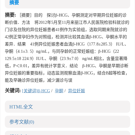
摘要
摘要:
［摘要］目的 探讨β-HCG、孕酮测定对早期异位妊娠的诊
断价值．方法 将2012年5月至11月来丽江市人民医院检验科就诊的
门诊及住院的异位妊娠患者41例作为实验组，选取同期来院就诊的
42例正常孕妇作为对照组，检测并比较其血清β-HCG、孕酮水平的
差异．结果 41例异位妊娠患者血清β-HCG（177.8±285.3） IU/L、
孕酮（4.1±3. 5）ng/mL，与同孕龄的正常妊娠组：β-HCG（22
129.5±18 224.9）IU/L、孕酮（23.9±7.0） ng/mL相比，含量显著降
低，P＜0.01，差异有统计学意义．结论 β-HCG、孕酮是早期诊断
异位妊娠的重要指标，动态监测观察血清β-HCG，结合B超等检查，
能及早确诊异位妊娠，减少漏诊与误
关键词:
[关键词]β-HCG
/
孕酮
/
异位妊娠
HTML全文
参考文献
(0)