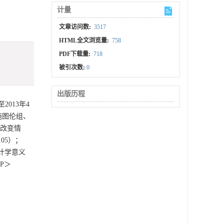
计量
文章访问数:
3517
HTML全文浏览量:
758
PDF下载量:
718
被引次数:
0
出版历程
013年4
施图伦组、
的改变情
05）；
计学意义
P＞