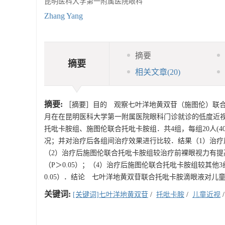
昆明医科大学第一附属医院眼科
Zhang Yang
摘要
摘要
相关文章
(20)
摘要:
［摘要］目的 观察七叶洋地黄双苷（施图伦）联合托
月在在昆明医科大学第一附属医院眼科门诊就诊的低度近视患
托吡卡胺组、施图伦联合托吡卡胺组．共4组，每组20人(
况；并对治疗后各组间治疗效果进行比较．结果（1）治疗后
（2）治疗后施图伦联合托吡卡胺组较治疗前裸眼视力有提高
（P＞0.05）；（4）治疗后施图伦联合托吡卡胺组较其他
0.05）．结论 七叶洋地黄双苷联合托吡卡胺滴眼液对儿
关键词:
[关键词]七叶洋地黄双苷
/
托吡卡胺
/
儿童近视