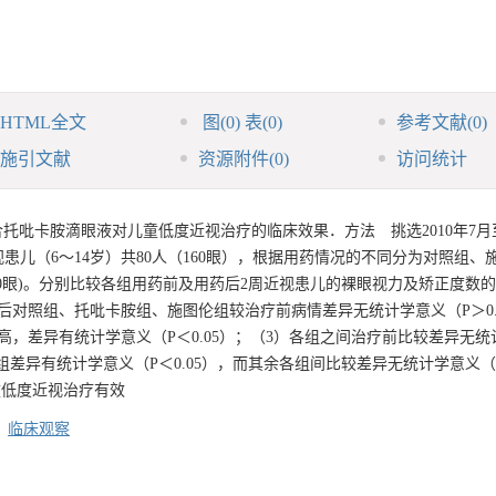
HTML全文
图
(0)
表
(0)
参考文献
(0)
施引文献
资源附件
(0)
访问统计
吡卡胺滴眼液对儿童低度近视治疗的临床效果．方法 挑选2010年7月至2
儿（6～14岁）共80人（160眼），根据用药情况的不同分为对照组、
40眼)。分别比较各组用药前及用药后2周近视患儿的裸眼视力及矫正度数
对照组、托吡卡胺组、施图伦组较治疗前病情差异无统计学意义（P＞0.
，差异有统计学意义（P＜0.05）；（3）各组之间治疗前比较差异无统
3组差异有统计学意义（P＜0.05），而其余各组间比较差异无统计学意义（
童低度近视治疗有效
/
临床观察