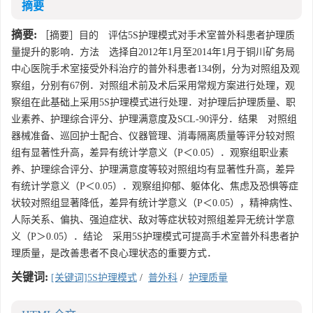
摘要
摘要:
［摘要］目的 评估5S护理模式对手术室普外科患者护理质
量提升的影响．方法 选择自2012年1月至2014年1月于铜川矿务局
中心医院手术室接受外科治疗的普外科患者134例，分为对照组及观
察组，分别有67例．对照组术前及术后采用常规方案进行处理，观
察组在此基础上采用5S护理模式进行处理．对护理后护理质量、职
业素养、护理综合评分、护理满意度及SCL-90评分．结果 对照组
器械准备、巡回护士配合、仪器管理、消毒隔离质量等评分较对照
组有显著性升高，差异有统计学意义（P＜0.05）．观察组职业素
养、护理综合评分、护理满意度等较对照组均有显著性升高，差异
有统计学意义（P＜0.05）．观察组抑郁、躯体化、焦虑及恐惧等症
状较对照组显著降低，差异有统计学意义（P＜0.05），精神病性、
人际关系、偏执、强迫症状、敌对等症状较对照组差异无统计学意
义（P＞0.05）．结论 采用5S护理模式可提高手术室普外科患者护
理质量，是改善患者不良心理状态的重要方式．
关键词:
[关键词]5S护理模式
/
普外科
/
护理质量