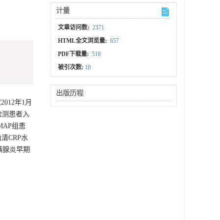
计量
文章访问数:
2371
HTML全文浏览量:
657
PDF下载量:
518
被引次数:
10
出版历程
12年1月
检测患者入
MAP组患
清CRP水
胰腺炎早期