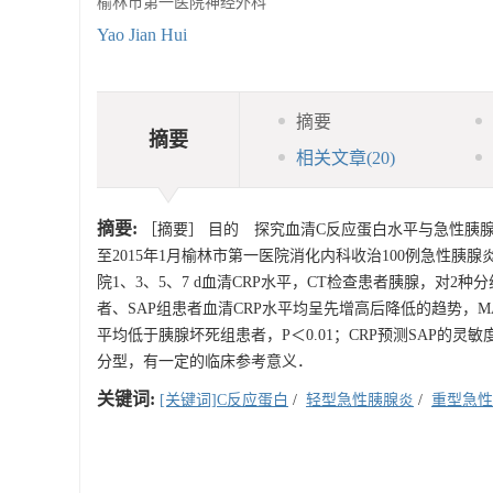
榆林市第一医院神经外科
Yao Jian Hui
摘要
摘要
相关文章
(20)
摘要:
［摘要］ 目的 探究血清C反应蛋白水平与急性胰腺
至2015年1月榆林市第一医院消化内科收治100例急性胰
院1、3、5、7 d血清CRP水平，CT检查患者胰腺，对2
者、SAP组患者血清CRP水平均呈先增高后降低的趋势，MA
平均低于胰腺坏死组患者，P＜0.01；CRP预测SAP的
分型，有一定的临床参考意义．
关键词:
[关键词]C反应蛋白
/
轻型急性胰腺炎
/
重型急性