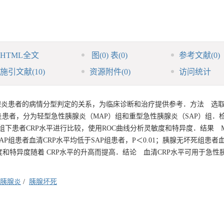
HTML全文
图
(0)
表
(0)
参考文献
(0)
施引文献
(10)
资源附件
(0)
访问统计
炎患者的病情分型判定的关系，为临床诊断和治疗提供参考．方法 选取20
腺炎患者，分为轻型急性胰腺炎（MAP）组和重型急性胰腺炎（SAP）组．
种分组下患者CRP水平进行比较，使用ROC曲线分析灵敏度和特异度．结果 
P组患者血清CRP水平均低于SAP组患者，P＜0.01；胰腺无坏死组患者血
灵敏度和特异度随着 CRP水平的升高而提高．结论 血清CRP水平可用于急性
胰腺炎
/
胰腺坏死