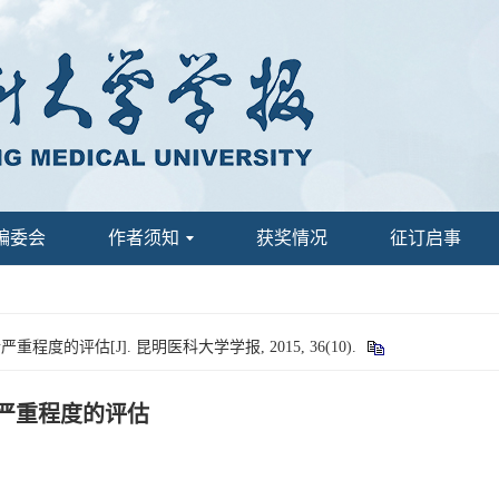
编委会
作者须知
获奖情况
征订启事
的评估[J]. 昆明医科大学学报, 2015, 36(10).
严重程度的评估