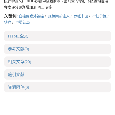
统计学意义(P <0.05);4组中随着罗哌卡因剂量的增加,下肢运动阻滞
程度评分逐渐增加,组间... 更多
关键词:
自控硬膜外镇痛
/
规律间断注入
/
罗哌卡因
/
孕妇分娩
/
镇痛
/
母婴结局
HTML全文
参考文献
(0)
相关文章
(20)
施引文献
资源附件
(0)