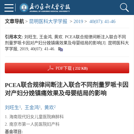
文章导航
>
昆明医科大学学报
>
2019
>
40(07): 41-46
引用本文:
刘旺生, 王金鸿, 黄欢. PCEA联合规律间断注入联合不同
剂量罗哌卡因对产妇分娩镇痛效果及母婴结局的影响[J]. 昆明医科大
学学报, 2019, 40(07): 41-46.
PDF下载
( 232 KB)
PCEA联合规律间断注入联合不同剂量罗哌卡因
对产妇分娩镇痛效果及母婴结局的影响
1
1
2
刘旺生
,
王金鸿
,
黄欢
1. 海南现代妇女儿童医院麻醉科
2. 南京市第一人民医院妇产科
基金项目: