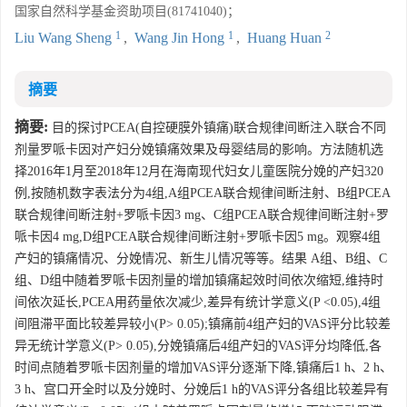
国家自然科学基金资助项目(81741040)；
1
1
2
Liu Wang Sheng
,
Wang Jin Hong
,
Huang Huan
摘要
摘要:
目的探讨PCEA(自控硬膜外镇痛)联合规律间断注入联合不同
剂量罗哌卡因对产妇分娩镇痛效果及母婴结局的影响。方法随机选
择2016年1月至2018年12月在海南现代妇女儿童医院分娩的产妇320
例,按随机数字表法分为4组,A组PCEA联合规律间断注射、B组PCEA
联合规律间断注射+罗哌卡因3 mg、C组PCEA联合规律间断注射+罗
哌卡因4 mg,D组PCEA联合规律间断注射+罗哌卡因5 mg。观察4组
产妇的镇痛情况、分娩情况、新生儿情况等等。结果 A组、B组、C
组、D组中随着罗哌卡因剂量的增加镇痛起效时间依次缩短,维持时
间依次延长,PCEA用药量依次减少,差异有统计学意义(P <0.05),4组
间阻滞平面比较差异较小(P> 0.05);镇痛前4组产妇的VAS评分比较差
异无统计学意义(P> 0.05),分娩镇痛后4组产妇的VAS评分均降低,各
时间点随着罗哌卡因剂量的增加VAS评分逐渐下降,镇痛后1 h、2 h、
3 h、宫口开全时以及分娩时、分娩后1 h的VAS评分各组比较差异有