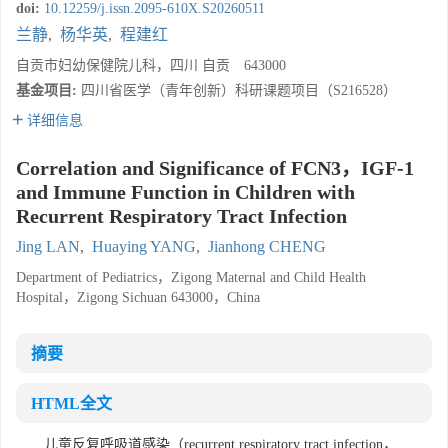
doi:
10.12259/j.issn.2095-610X.S20260511
兰静
,
杨华英
,
程建红
自贡市妇幼保健院儿科，四川 自贡 643000
基金项目:
四川省医学（青年创新）科研课题项目（S216528）
详细信息
Correlation and Significance of FCN3，IGF-1
and Immune Function in Children with
Recurrent Respiratory Tract Infection
Jing LAN
,
Huaying YANG
,
Jianhong CHENG
Department of Pediatrics，Zigong Maternal and Child Health
Hospital，Zigong Sichuan 643000，China
摘要
HTML全文
儿童反复呼吸道感染（recurrent respiratory tract infection，