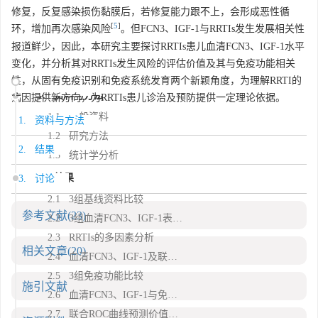
修复，反复感染损伤黏膜后，若修复能力跟不上，会形成恶性循
[
5
]
环，增加再次感染风险
。但FCN3、IGF-1与RRTIs发生发展相关性
报道鲜少，因此，本研究主要探讨RRTIs患儿血清FCN3、IGF-1水平
变化，并分析其对RRTIs发生风险的评估价值及其与免疫功能相关
性，从固有免疫识别和免疫系统发育两个新颖角度，为理解RRTI的
1. 资料与方法
病因提供新方向，为RRTIs患儿诊治及预防提供一定理论依据。
1.1 一般资料
1. 资料与方法
1.2 研究方法
2. 结果
1.3 统计学分析
2. 结果
3. 讨论
2.1 3组基线资料比较
参考文献
(23)
2.2 3组血清FCN3、IGF-1表达比较
2.3 RRTIs的多因素分析
相关文章
(20)
2.4 血清FCN3、IGF-1及联合评估RRTIs风险的ROC曲线
2.5 3组免疫功能比较
施引文献
2.6 血清FCN3、IGF-1与免疫功能相关性
2.7 联合ROC曲线预测价值的验证