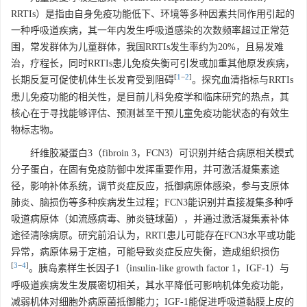
RRTIs）是指由自身免疫功能低下、环境等多种因素共同作用引起的
一种呼吸道疾病，其一年内发生呼吸道感染的次数频率超过正常范
围，常发群体为儿童群体，我国RRTIs发生率约为20%，且易发难
治，疗程长，同时RRTIs患儿免疫失衡可引发或加重其他原发疾病，
[
1
−
2
]
长期反复可促使机体生长发育受到阻碍
。探究血清指标与RRTIs
患儿免疫功能的相关性，是目前儿科免疫学和临床研究的热点，其
核心在于寻找能够评估、预测甚至干预儿童免疫功能状态的有效生
物标志物。
纤维胶凝蛋白3（fibroin 3，FCN3）可识别并结合病原相关模式
分子蛋白，在固有免疫防御中发挥重要作用，并可激活凝集素途
径，影响补体系统，调节炎症反应，抵御病原体感染，参与支原体
肺炎、脑损伤等多种疾病发生过程；FCN3能识别并直接凝集多种呼
吸道病原体（如流感病毒、肺炎链球菌），并通过激活凝集素补体
途径清除病原。研究前沿认为，RRTI患儿可能存在FCN3水平或功能
异常，病原体易于定植，可能导致炎症反应失衡，造成组织损伤
[
3
−
4
]
。胰岛素样生长因子1（insulin-like growth factor 1，IGF-1）与
呼吸道疾病发生发展密切相关，其水平降低可影响机体免疫功能，
减弱机体对细胞外病原菌抵御能力；IGF-1能促进呼吸道黏膜上皮的