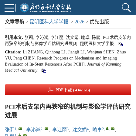
文章导航
>
昆明医科大学学报
>
2026
> 优先出版
引用本文:
张莉, 李沁鸿, 李江丽, 沈文娟, 喻卓, 陈鹏. PCI术后支架内
再狭窄的机制与影像学评估研究进展[J]. 昆明医科大学学报.
Citation:
Li ZHANG, Qinhong LI, Jiangli LI, Wenjuan SHEN, Zhuo
YU, Peng CHEN. Research Progress on Mechanism and Imaging
Evaluation of In-Stent Restenosis After PCI[J].
Journal of Kunming
Medical University
.
PDF下载
( 4342 KB)
PCI术后支架内再狭窄的机制与影像学评估研究
进展
1
,
2
,
3
4
2
,
,
张莉
,
李沁鸿
,
李江丽
,
沈文娟
,
喻卓
,
1
,
,