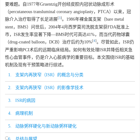
要难题。自1977年Gruentzig开创经皮腔内冠状动脉成形术
（percutaneous transluminal coronary angioplasty，PTCA）以来，冠
[
3
]
脉介入治疗取得了长足进展
。1986年裸金属支架（bare metal
stent，BMS）问世后，2004年4月西罗莫司洗脱支架获FDA批准上
市，ISR发生率显著下降—BMS时代可高达41%，而当代药物球囊
[
4
]
（drug-coated balloon，DCB）治疗后约为10%
。尽管如此，ISR仍
严重影响PCI术后的远期临床结局。如何有效处理ISR并降低相关急
性心血管事件，仍是介入心脏病学的重要目标。本文围绕ISR的基础
机制及现有干预策略进行综述。
1. 支架内再狭窄（ISR）的概念与分类
2. 支架内再狭窄（ISR）的影像学技术
3. ISR的病因
4. 病理机制
5. 动脉粥样硬化与新动脉粥样硬化
6. 总结与展望