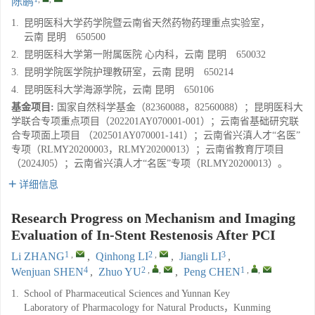
陈鹏
1.
昆明医科大学药学院暨云南省天然药物药理重点实验室，
云南 昆明 650500
2.
昆明医科大学第一附属医院 心内科，云南 昆明 650032
3.
昆明学院医学院护理教研室，云南 昆明 650214
4.
昆明医科大学海源学院，云南 昆明 650106
基金项目:
国家自然科学基金（82360088，82560088）；昆明医科大
学联合专项重点项目（202201AY070001-001）；云南省基础研究联
合专项面上项目 （202501AY070001-141）；云南省兴滇人才“名医”
专项（RLMY20200003，RLMY20200013）；云南省教育厅项目
（2024J05）；云南省兴滇人才“名医”专项（RLMY20200013）。
详细信息
Research Progress on Mechanism and Imaging
Evaluation of In-Stent Restenosis After PCI
1
,
2
,
3
Li ZHANG
,
Qinhong LI
,
Jiangli LI
,
4
2
,
,
1
,
,
Wenjuan SHEN
,
Zhuo YU
,
Peng CHEN
1.
School of Pharmaceutical Sciences and Yunnan Key
Laboratory of Pharmacology for Natural Products，Kunming