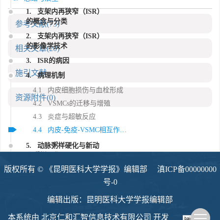
1. 支架内再狭窄（ISR）
的概念与分类
参考文献
(73)
2. 支架内再狭窄（ISR）
的影像学技术
相关文章
(20)
3. ISR的病因
施引文献
4. 病理机制
4.1 内皮细胞损伤与血栓形成
资源附件
(0)
4.2 VSMCs的迁移与增殖
4.3 炎症与超敏反应
4.4 内皮-免疫-VSMC相互作用在ISR发生发展中的作用
5. 动脉粥样硬化与新动
脉粥样硬化
版权所有 © 《昆明医科大学学报》编辑部
滇ICP备00000000
6. 总结与展望
号-0
编辑出版：昆明医科大学学报编辑部
本系统由
北京仁和汇智信息技术有限公司
开发