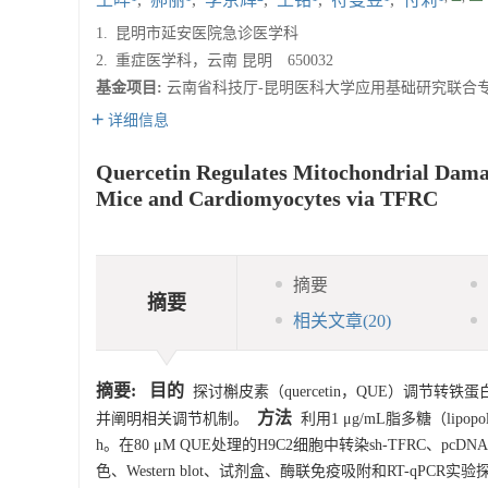
1.
昆明市延安医院急诊医学科
2.
重症医学科，云南 昆明 650032
基金项目:
云南省科技厅-昆明医科大学应用基础研究联合专项基金（
详细信息
Quercetin Regulates Mitochondrial Dama
Mice and Cardiomyocytes via TFRC
摘要
摘要
相关文章
(20)
摘要:
目的
探讨槲皮素（quercetin，QUE）调节转铁蛋白
方法
并阐明相关调节机制。
利用1 μg/mL脂多糖（lipopol
h。在80 μM QUE处理的H9C2细胞中转染sh-TFRC、pcDNA
色、Western blot、试剂盒、酶联免疫吸附和RT-qPCR