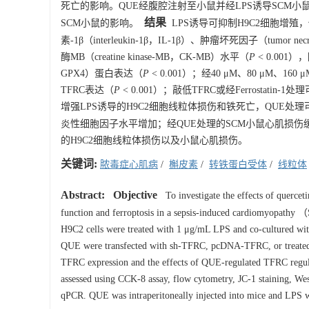
死亡的影响。QUE经腹腔注射至小鼠并经LPS诱导SCM小鼠模型，
结果
SCM小鼠的影响。
LPS诱导可抑制H9C2细胞增殖，促进细胞
素-1β（interleukin-1β，IL-1β）、肿瘤坏死因子（tumor ne
酶MB（creatine kinase-MB，CK-MB）水平（
P
< 0.001）
GPX4）蛋白表达（
P
< 0.001）；经40 μM、80 μM、
TFRC表达（
P
< 0.001）；敲低TFRC或经Ferrostati
增强LPS诱导的H9C2细胞线粒体损伤和铁死亡，QUE处理
炎性细胞因子水平增加；经QUE处理的SCM小鼠心肌损伤
的H9C2细胞线粒体损伤以及小鼠心肌损伤。
关键词:
脓毒症心肌病
/
槲皮素
/
转铁蛋白受体
/
线粒体
Abstract:
Objective
To investigate the effects of querc
function and ferroptosis in a sepsis-induced cardiomyopathy 
H9C2 cells were treated with 1 μg/mL LPS and co-cultured w
QUE were transfected with sh-TFRC, pcDNA-TFRC, or treated wi
TFRC expression and the effects of QUE-regulated TFRC regula
assessed using CCK-8 assay, flow cytometry, JC-1 staining, 
qPCR. QUE was intraperitoneally injected into mice and LPS