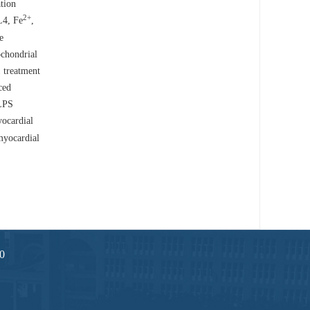
tion
2
+
L4, Fe
,
e
chondrial
 treatment
ced
 LPS
yocardial
myocardial
0