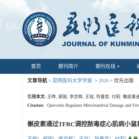
首页
期刊简介
期刊在线
文章导航
>
昆明医科大学学报
>
2026
> 优先出版
引用本文:
王晔, 郝丽, 李京辉, 王铭, 符曼昱, 付莉. 
Citation:
Quercetin Regulates Mitochondrial Damage and Fer
槲皮素通过TFRC调控脓毒症心肌病小
1
1
2
1
1
1
,
,
王晔
,
郝丽
,
李京辉
,
王铭
,
符曼昱
,
付莉