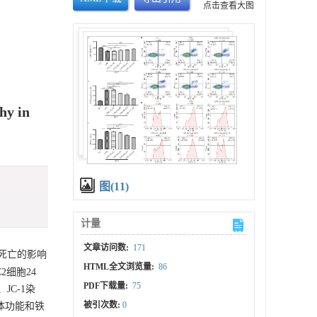
点击查看大图
hy in
图(11)
计量
文章访问数:
171
和铁死亡的影响
HTML全文浏览量:
86
C2细胞24
PDF下载量:
75
、JC-1染
被引次数:
0
粒体功能和铁