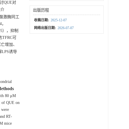
讨QUE对
白介
出版历程
）和肌酸激酶同工
收稿日期:
2025-12-07
 4，
网络出版日期:
2026-07-07
.05），抑制
达TFRC可
死亡增加、
LPS诱导
ondrial
ethods
ith 80 μM
ct of QUE on
s were
and RT-
CM mice