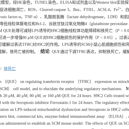
经HE染色，TUNEL染色，ELISA和试剂盒以及Western blot实验探
2+
凋亡、ROS、Cleaved-caspase 3、Bax、FTH1、ACSL4、Fe
、
crosis factor-α，TNF-α）、乳酸脱氢酶（lactate dehydrogenase，LDH
，降低线粒体膜电位和Bcl-2、谷胱甘肽过氧化物酶4（glutathione peroxidase
160 μM QUE处理可减轻LPS诱导的H9C2细胞线粒体功能障碍和铁死亡（
P
< 0
n-1处理可进一步增强80 μM QUE对H9C2细胞损伤的保护作用（
P
< 0.05）。过表
可缓解过表达TFRC对H9C2的作用。LPS诱导的SCM小鼠心肌细胞损伤和
结论
缓解，铁死亡被抑制。
QUE通过下调TFRC表达，抑制铁死亡，缓解
/
铁死亡
etin （QUE） on regulating transferrin receptor （TFRC） expression on mitoch
M
（SCM） cell model, and to elucidate the underlying regulatory mechanisms.
ith 20 μM, 40 μM, 80 μM, or 160 μM QUE for 24 hours. H9C2 Cells treated w
th the ferroptosis inhibitor Ferrostatin-1 for 24 hours. The regulatory effe
tion on LPS-induced mitochondrial dysfunction and ferroptosis in H9C2 cell
Western blot, commercial kits, enzyme-linked immunosorbent assay （ELISA）, 
 was administered to establish an SCM mouse model. The effects of QUE on S