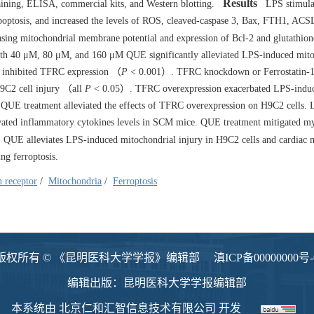
Results
aining, ELISA, commercial kits, and Western blotting.
LPS stimula
 apoptosis, and increased the levels of ROS, cleaved-caspase 3, Bax, FTH1, ACS
ing mitochondrial membrane potential and expression of Bcl-2 and glutathion
h 40 μM, 80 μM, and 160 μM QUE significantly alleviated LPS-induced mito
inhibited TFRC expression （
P
< 0.001）. TFRC knockdown or Ferrostatin-1
H9C2 cell injury （all
P
< 0.05）. TFRC overexpression exacerbated LPS-indu
e QUE treatment alleviated the effects of TFRC overexpression on H9C2 cells.
levated inflammatory cytokines levels in SCM mice. QUE treatment mitigated m
QUE alleviates LPS-induced mitochondrial injury in H9C2 cells and cardiac 
ng ferroptosis.
n receptor
/
Mitochondria
/
Ferroptosis
版权所有 © 《昆明医科大学学报》编辑部
滇ICP备00000000号-
编辑出版：昆明医科大学学报编辑部
本系统由
北京仁和汇智信息技术有限公司
开发