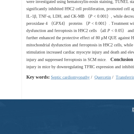
were investigated using hematoxylin-eosin staining, TUNEL st
significantly inhibited H9C2 cell proliferation, promoted cell
IL-1β, TNF-α, LDH, and CK-MB （
P
< 0.001）, while decreas
peroxidase 4 （GPX4） proteins （
P
< 0.001）. Treatment wit
dysfunction and ferroptosis in H9C2 cells （all
P
< 0.05） and 
further enhanced the protective effect of 80 μM QUE against 
mitochondrial dysfunction and ferroptosis in H9C2 cells, whil
stimulation increased cardiac myocyte injury and death and e
Conclusion
injury and suppressed ferroptosis in SCM mice.
injury in mice by downregulating TFRC expression and inhibiti
Key words:
Septic cardiomyopathy
/
Quercetin
/
Transferri