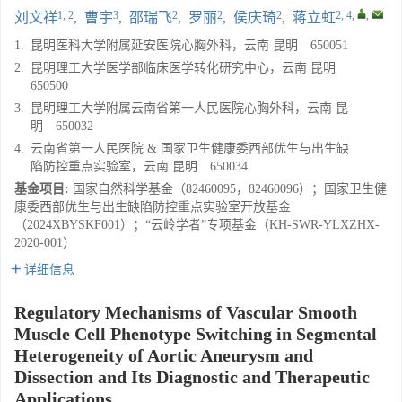
1, 2
3
2
2
2
2, 4
,
,
刘文祥
,
曹宇
,
邵瑞飞
,
罗丽
,
侯庆琦
,
蒋立虹
1.
昆明医科大学附属延安医院心胸外科，云南 昆明 650051
2.
昆明理工大学医学部临床医学转化研究中心，云南 昆明
650500
3.
昆明理工大学附属云南省第一人民医院心胸外科，云南 昆
明 650032
4.
云南省第一人民医院 & 国家卫生健康委西部优生与出生缺
陷防控重点实验室，云南 昆明 650034
基金项目:
国家自然科学基金（82460095，82460096）；国家卫生健
康委西部优生与出生缺陷防控重点实验室开放基金
（2024XBYSKF001）；“云岭学者”专项基金（KH-SWR-YLXZHX-
2020-001）
详细信息
Regulatory Mechanisms of Vascular Smooth
Muscle Cell Phenotype Switching in Segmental
Heterogeneity of Aortic Aneurysm and
Dissection and Its Diagnostic and Therapeutic
Applications