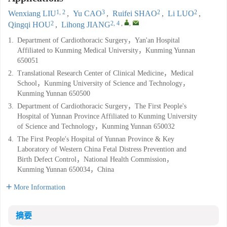
1, 2
3
2
2
Wenxiang LIU
,
Yu CAO
,
Ruifei SHAO
,
Li LUO
,
2
2, 4
,
,
Qingqi HOU
,
Lihong JIANG
1.
Department of Cardiothoracic Surgery，Yan'an Hospital
Affiliated to Kunming Medical University，Kunming Yunnan
650051
2.
Translational Research Center of Clinical Medicine，Medical
School，Kunming University of Science and Technology，
Kunming Yunnan 650500
3.
Department of Cardiothoracic Surgery，The First People's
Hospital of Yunnan Province Affiliated to Kunming University
of Science and Technology，Kunming Yunnan 650032
4.
The First People's Hospital of Yunnan Province & Key
Laboratory of Western China Fetal Distress Prevention and
Birth Defect Control，National Health Commission，
Kunming Yunnan 650034，China
More Information
摘要