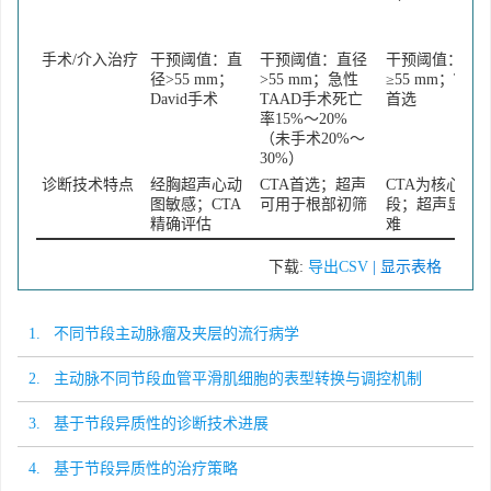
手术/介入治疗
干预阈值：直
干预阈值：直径
干预阈值：直
径>55 mm；
>55 mm；急性
≥55 mm；TEV
David手术
TAAD手术死亡
首选
率15%～20%
（未手术20%～
30%）
诊断技术特点
经胸超声心动
CTA首选；超声
CTA为核心手
图敏感；CTA
可用于根部初筛
段；超声显像
精确评估
难
下载:
导出CSV
| 显示表格
1. 不同节段主动脉瘤及夹层的流行病学
2. 主动脉不同节段血管平滑肌细胞的表型转换与调控机制
3. 基于节段异质性的诊断技术进展
4. 基于节段异质性的治疗策略