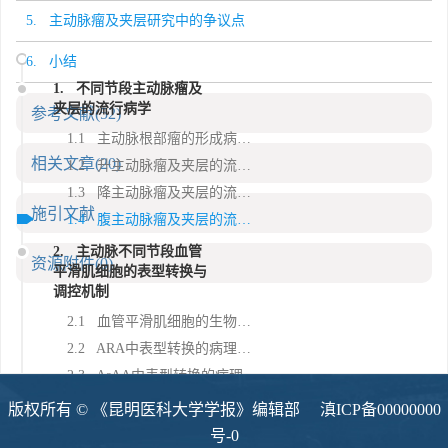
5. 主动脉瘤及夹层研究中的争议点
6. 小结
1. 不同节段主动脉瘤及
夹层的流行病学
参考文献
(52)
1.1 主动脉根部瘤的形成病因及流行病学特征
相关文章
(20)
1.2 升主动脉瘤及夹层的流行病学特征
1.3 降主动脉瘤及夹层的流行病学特征
施引文献
1.4 腹主动脉瘤及夹层的流行病学特征
2. 主动脉不同节段血管
资源附件
(0)
平滑肌细胞的表型转换与
调控机制
2.1 血管平滑肌细胞的生物学特性与表型转换的分子信号通路
2.2 ARA中表型转换的病理机制
2.3 AsAA中表型转换的病理机制
2.4 DTAA中表型转换的病理机制
版权所有 © 《昆明医科大学学报》编辑部
滇ICP备00000000
2.5 AAA中表型转换的病理机制
号-0