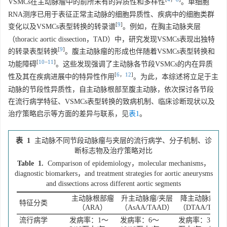
VSMCs在主动脉瘤中的前所未有的异质性和多样性
。单细胞
RNA测序已用于表征正常主动脉的细胞异质性、疾病中的细胞类群
[
9
]
变化以及VSMCs表型转换的转录谱
。例如，在胸主动脉夹层
（thoracic aortic dissection，TAD）中，研究发现VSMCs表现出独特
[
9
]
的转录表型转换
。腹主动脉瘤的形成也伴随着VSMCs表型转换和
[
10
−
11
]
功能障碍
。这些发现强调了主动脉各节段VSMCs的内在异质
[
6
，
12
]
性及其在疾病进展中的特异性作用
。为此，本综述将立足于主
动脉的节段性异质性，自主动脉根部至腹主动脉，依次探讨各节段
在流行病学特征、VSMCs表型转换的致病机制、临床诊断现状以及
治疗策略启示等方面的差异与联系，见
表1
。
表 1
主动脉不同节段动脉瘤与夹层的流行病学、分子机制、诊
断标志物及治疗策略对比
Table 1.
Comparison of epidemiology，molecular mechanisms，
diagnostic biomarkers，and treatment strategies for aortic aneurysms
and dissections across different aortic segments
主动脉根部瘤
升主动脉瘤/夹层
降主动脉瘤/夹
特征分类
（ARA）
（AsAA/TAAD）
（DTAA/TBA
流行病学
发病率：1～
发病率：6～
发病率：3～6/1