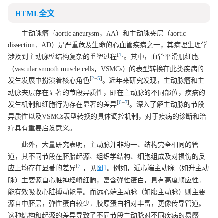
HTML全文
主动脉瘤（aortic aneurysm，AA）和主动脉夹层（aortic
dissection，AD）是严重危及生命的心血管疾病之一，其病理生理学
[
1
]
涉及到主动脉壁结构复杂的重塑过程
。其中，血管平滑肌细胞
（vascular smooth muscle cells，VSMCs）的表型转换在此类疾病的
[
2
−
5
]
发生发展中扮演着核心角色
。近年来研究发现，主动脉瘤和主
动脉夹层存在显著的节段异质性，即在主动脉的不同部位，疾病的
[
6
−
7
]
发生机制和细胞行为存在显著的差异
。深入了解主动脉的节段
异质性以及VSMCs表型转换的具体调控机制，对于疾病的诊断和治
疗具有重要启发意义。
此外，大量研究表明，主动脉并非均一、结构完全相同的管
道，其不同节段在胚胎起源、组织学结构、细胞组成及对损伤的反
[
7
]
应上均存在显著的差异
，见
图1
。例如，近心端主动脉（如升主动
脉）主要源自心脏神经嵴细胞，富含弹性蛋白，具有高度顺应性，
能有效吸收心脏搏动能量。而远心端主动脉（如腹主动脉）则主要
源自中胚层，弹性蛋白较少，胶原蛋白相对丰富，更像传导管道。
这种结构和起源的差异导致了不同节段主动脉对不同疾病的易感