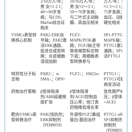
2/10万人/年；
10/10万人/年；
万人/年；男:女
男:女≈1.2:1；
男:女≈2～3:1；
≈1.5～2:1；60
40～60岁发
50～70岁发病；
75岁发病；与
病；与LDS、
与二叶式主动脉
血压、动脉粥
Marfan综合征
瓣、高血压相关
硬化相关
相关
VSMCs表型转
PAR2-ERK信
FGF2-
SP1-PTTG1-
换核心机制
号轴；PAR2激
MAPK/PI3K通
MAPK轴；
活ERK通路，
路；FGF2缺乏导
PTTG1激活ER
促进合成型转
致收缩型标志物
通路；SP1转录
换；炎症细胞
下调；周细胞表
活PTTG1
浸润加剧
型转换参与
特异性分子标
PAR2↑；α-
FGF2↓；SM22α↓
PTTG1↑；血浆
志物
SMA↓；OPN↑
PTTG1可能反
病变活动
药物治疗策略
β受体阻滞
β受体阻滞
急性期严格降
剂/ARB延缓根
剂/ACEI控制血
压；β受体阻滞
部扩张
压心率；他汀类
+ACEI
药物降低增长率
靶向VSMCs表
PAR2拮抗剂；
外源性FGF2重组
PTTG1 siRNA
型转换治疗
ERK抑制剂
蛋白/基因治疗
SP1抑制剂；E
（PD98059）
抑制剂
（PD98059）