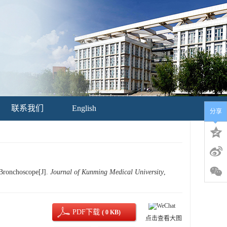
联系我们
English
分享
 Bronchoscope[J].
Journal of Kunming Medical University
,
PDF下载
( 0 KB)
点击查看大图