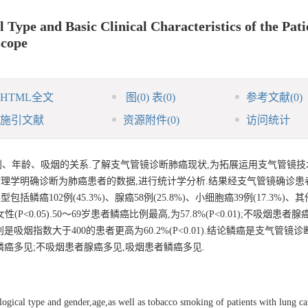
 Type and Basic Clinical Characteristics of the Pati
scope
HTML全文
图
(0)
表
(0)
参考文献
(0)
施引文献
资源附件
(0)
访问统计
、年龄、吸烟的关系.了解支气管镜诊断肺癌现状,为拓展运用支气管镜技
理学明确诊断为肺癌患者的数据,进行统计学分析.结果经支气管镜确诊患者2
类型包括鳞癌102例(45.3%)、腺癌58例(25.8%)、小细胞癌39例(17.3%)
于女性(P<0.05).50～69岁患者鳞癌比例最高,为57.8%(P<0.01);不吸烟患
01),特别是吸烟指数大于400的患者更高为60.2%(P<0.01).结论鳞癌是支气管
岁鳞癌多见;不吸烟患者腺癌多见,吸烟患者鳞癌多见.
logical type and gender,age,as well as tobacco smoking of patients with lung c