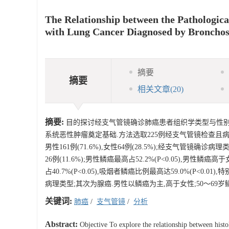
The Relationship between the Pathological
with Lung Cancer Diagnosed by Broncho
摘要
摘要
相关文章
(20)
摘要:
目的探讨经支气管镜确诊肺癌患者组织学类型与性别
系统恶性肿瘤奠定基础.方法选取225例经支气管镜检查且病
男性161例(71.6%),女性64例(28.5%);经支气管镜确诊病理
26例(11.6%);男性鳞癌最高占52.2%(P<0.05),男性鳞癌高
占40.7%(P<0.05),吸烟者鳞癌比例最高达59.0%(P<0.
病理类型;其次为腺癌.男性以鳞癌为主,高于女性;50～69
关键词:
肺癌
/
支气管镜
/
分析
Abstract:
Objective To explore the relationship between histo