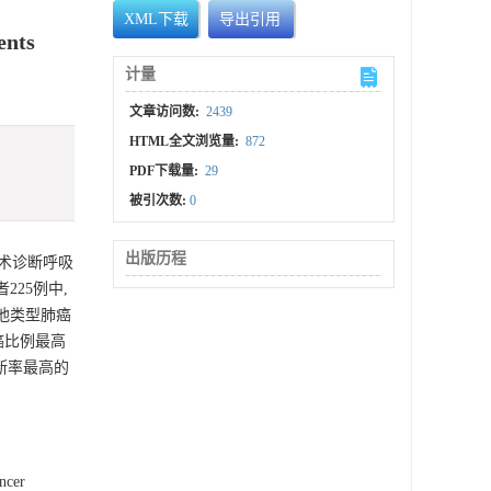
XML下载
导出引用
ents
计量
文章访问数:
2439
HTML全文浏览量:
872
PDF下载量:
29
被引次数:
0
出版历程
术诊断呼吸
25例中,
、其他类型肺癌
者腺癌比例最高
镜诊断率最高的
ancer