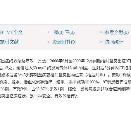
HTML全文
图
(0)
表
(0)
参考文献
(0)
施引文献
资源附件
(0)
访问统计
的方法及疗效．方法 2006年6月至2009年12月间腰椎间盘突出症97
3处，缓慢注入60 mg/L的臭氧气体15 mL/间盘，注射后5分钟内CT
时或术后第3～5天穿刺至病变椎间盘突出物位置（椎后间隙），造影+脊
预防感染、脱水、活血化淤等治疗．结果 手术成功率100%，97例患者完成
效93例，有效3例，占95.87%,无效1例．结论 臭氧与胶原酶联合应用能
盘突出临床症状，是一种安全、有效的治疗方