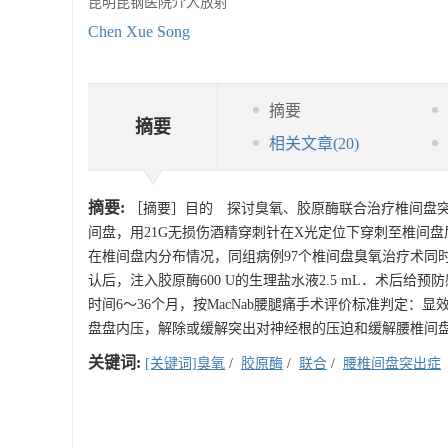
昆明昆钢医院介入放射
Chen Xue Song
摘要
摘要
相关文章
(20)
摘要:
［摘要］目的 探讨臭氧、胶原酶联合治疗椎间盘突出症
间盘，用21G无损伤酒精穿刺针在X光定位下穿刺至椎间盘后1/
在椎间盘内分布情况，同组病例97个椎间盘臭氧治疗术同
认后，注入胶原酶600 U的生理盐水液2.5 mL．术后给
时间6～36个月，按MacNab腰腿痛手术评价标准判定：显
盘盘内压，解除或缓解突出对神经根的压迫和缓解腰椎间
关键词:
[关键词]臭氧
/
胶原酶
/
联合
/
腰椎间盘突出症