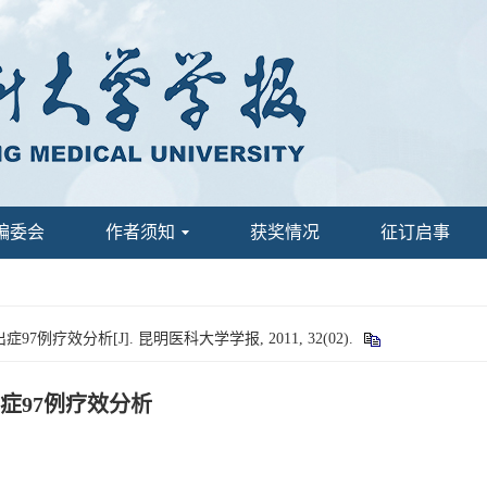
编委会
作者须知
获奖情况
征订启事
疗效分析[J]. 昆明医科大学学报, 2011, 32(02).
症97例疗效分析