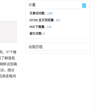
计量
文章访问数:
2491
HTML全文浏览量:
821
PDF下载量:
236
被引次数:
0
出版历程
例，97个椎
扫描了解臭氧
髓麻醉试验确
随访，随访
降低病变椎间