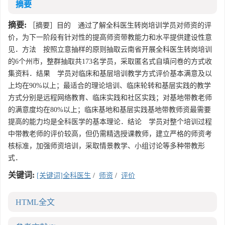
摘要
摘要:
［摘要］目的 通过了解全科医生转岗培训学员对师资的评
价，为下一阶段有针对性的提高师资带教能力和水平提供建设性意
见．方法 按照立意抽样的原则抽取云南省开展全科医生转岗培训
的6个州市，整群抽取共173名学员，采取匿名式自填问卷的方式收
集资料．结果 学员对临床和基层培训教学方式评价基本满意及以
上均在90%以上；最适合的理论培训、临床轮转和基层实践的教学
方式分别是远程网络教育、临床实践和社区实践；对基地带教老师
的满意度均在80%以上；临床基地和基层实践基地带教师资最需要
提高的能力均是全科医学的基本理论．结论 学员对整个培训过程
中带教老师的评价较高，但仍需精选授课教师，建立严格的师资考
核标准，加强师资培训，采取情景教学、小组讨论等多种带教形
式．
关键词:
[关键词]全科医生
/
师资
/
评价
HTML全文