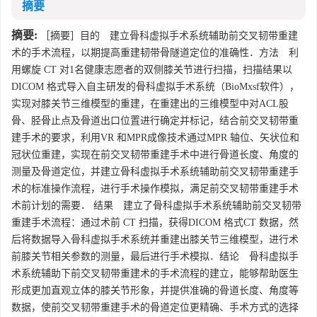
摘要
摘要:
［摘要］目的 建立骨科虚拟手术系统辅助前交叉韧带重建
术的手术流程，以期提高重建韧带骨隧道定位的准确性．方法 利
用螺旋 CT 对1名健康志愿者的双侧膝关节进行扫描，扫描结果以
DICOM 格式导入自主研发的骨科虚拟手术系统（BioMxsf软件），
实现对膝关节三维模型的重建，在重建出的三维模型中对ACL股
骨、胫骨止点及骨道出口位置进行确定并标记，结合前交叉韧带重
建手术的要求，利用VR 和MPR成像技术通过MPR 轴位、矢状位和
冠状位重建，实现在前交叉韧带重建手术中进行骨道长度、角度的
测量及骨道定位，并建立骨科虚拟手术系统辅助前交叉韧带重建手
术的标准操作流程，进行手术操作模拟，满足前交叉韧带重建手术
术前计划的需要． 结果 建立了骨科虚拟手术系统辅助前交叉韧带
重建手术流程：通过术前 CT 扫描，获得DICOM 格式CT 数据，然
后将数据导入骨科虚拟手术系统并重建出膝关节三维模型，进行术
前膝关节相关参数的测量，最后进行手术模拟．结论 骨科虚拟手
术系统辅助下前交叉韧带重建术的手术流程的建立，能够帮助医生
形成更加直观立体的膝关节形象，并提供准确的骨道长度、角度等
数据，使前交叉韧带重建手术的骨道定位更精确、手术方式的选择