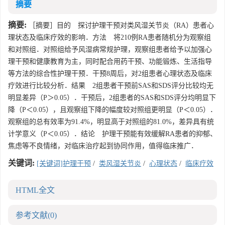
摘要
摘要:
［摘要］目的 探讨护理干预对类风湿关节炎（RA）患者心
理状态及临床疗效的影响．方法 将210例RA患者随机分为观察组
和对照组．对照组给予风湿病常规护理，观察组患者给予以加强心
理干预和健康教育为主，同时配合用药干预、功能锻炼、生活指导
等方法的综合性护理干预．干预8周后，对2组患者心理状态及临床
疗效进行比较分析．结果 2组患者干预前SAS和SDS评分比较均无
明显差异（P＞0.05）．干预后，2组患者的SAS和SDS评分均明显下
降（P＜0.05），且观察组下降的幅度较对照组更明显（P＜0.05）．
观察组的总有效率为91.4%，明显高于对照组的81.0%，差异具有统
计学意义（P＜0.05）．结论 护理干预能有效缓解RA患者的抑郁、
焦虑等不良情绪，对临床治疗起到协同作用，值得临床推广．
关键词:
[关键词]护理干预
/
类风湿关节炎
/
心理状态
/
临床疗效
HTML全文
参考文献
(0)