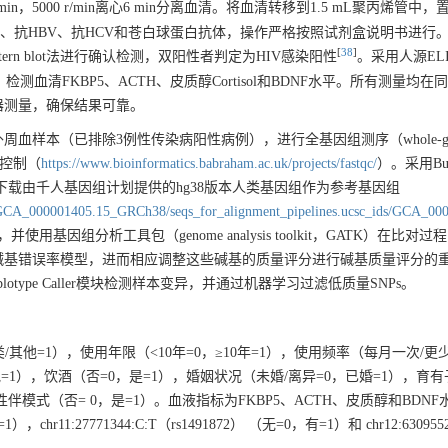
in，
5000
r/min离心6 min分离血清。将血清转移到1.5 mL聚丙烯管中，置
体、抗HBV、抗HCV和苍白球蛋白抗体，操作严格按照试剂盒说明书进行。
[
38
]
ern blot法进行确认检测，双阳性者判定为HIV感染阳性
。采用人源EL
国）检测血清FKBP5、ACTH、皮质醇Cortisol和BDNF水平。所有测量均
器测量，确保结果可靠。
血样本（已排除3例性传染病阳性病例），进行全基因组测序（whole-ge
量控制（
https://www.bioinformatics.babraham.ac.uk/projects/fastqc/
）。采用Bur
WA）分析方法，下载由千人基因组计划提供的hg38版本人类基因组作为参考基因组
05/GCA_000001405.15_GRCh38/seqs_for_alignment_pipelines.ucsc_ids/GCA_00
并使用基因组分析工具包（genome analysis toolkit，GATK）在比对
碱基错误率模型，进而相应调整这些碱基的质量评分进行碱基质量评分的
用 GATK Haplotype Caller模块检测样本变异，并通过机器学习过滤低质量SNPs。
他=1），使用年限（<10年=0，≥10年=1），使用频率（每月一次/更少
他=1），饮酒（否=0，是=1），婚姻状况（未婚/离异=0，已婚=1），育
伴模式（否= 0，是=1）。血液指标为FKBP5、ACTH、皮质醇和BDNF
=1），chr11:
27771344
:C:T（rs1491872） （无=0，有=1）和 chr12:
630955