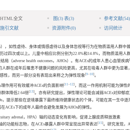
HTML全文
图
(3)
表
(3)
参考文献
(54)
施引文献
资源附件
(0)
访问统计
riences，ACEs），如性虐待、身体或情感虐待以及身体忽视等行为在物质滥用人群
%经历过四次或以上。儿童中相应比例分别为22.0%和14.8%，而物质滥用人群
dverse health outcomes，AHOs）。有ACEs的成年人患心血管疾病
s的人群在成年后罹患不健康问题的风险更高，尤其在吸毒人群中更为显著
[
9
−
10
]
Os的易感性，而另一部分没有表现出来称之为弹性现象
。
[
11
−
12
]
理作用可有效缓冲ACEs的负面影响
，而这一作用机制可能为弹性
[
13
]
体降低2.64倍
。亦有研究提出，弹性理论可能会减弱ACEs对抑郁
HOs，提示那些在逆境暴露下最终维持健康状态的个体，可能在其一生中逐
ACEs下的成年人最终会避免发展为AHOs的弹性。
pituitary adrenal，HPA）轴的动态变化有影响，促肾上腺皮质释放激素
[
15
]
皮质醇作为HPA轴的功能标志物，在ACEs暴露人群中常呈现出异常表达
。研究发现，A