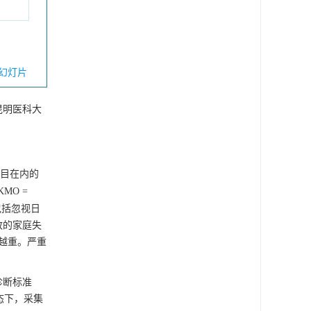
幻灯片
昆明医科大
项目在内的
MO =
包括忽视日
致的家庭失
度越重。严重
诊断标准
态下，采集