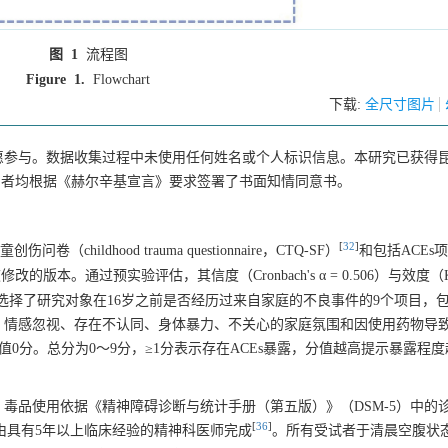
图 1
流程图
Figure 1.
Flowchart
下载:
全尺寸图片
愿参与。数据收集过程中未使用任何姓名或个人标识信息。本研究已获得
有参与者均根据《赫尔辛基宣言》要求签署了书面知情同意书。
[
32
]
ildhood trauma questionnaire，CTQ-SF）
和包括ACEs
修改的版本。通过预实验评估，其信度（Cronbach's α = 0.506）与效度（K
1）。选择了研究对象在16岁之前是否经历过来自家庭的不良事件的9个项目，
、情感忽视、存在不认同、身体暴力、不关心的家庭氛围和因使用药物导
赋值0分。总分为0～9分，≥1分表示存在ACEs暴露，分值越高提示暴露程
。
毒品使用依据《精神障碍诊断与统计手册（第五版）》（DSM-5）中的
[
36
]
由具有5年以上临床经验的精神科医师完成
。所有受试者于清晨空腹状