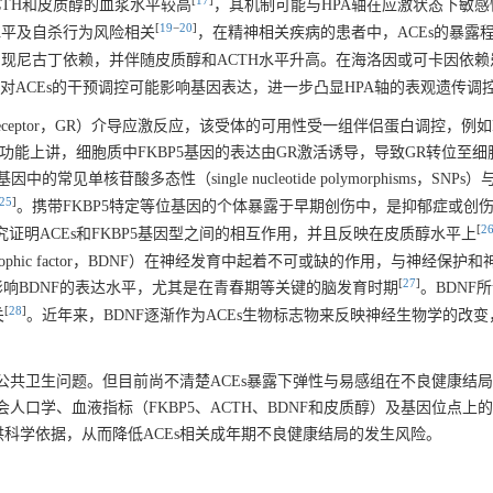
[
17
]
CTH和皮质醇的血浆水平较高
，其机制可能与HPA轴在应激状态下敏
[
19
−
20
]
水平及自杀行为风险相关
，在精神相关疾病的患者中，ACEs的暴露
出现尼古丁依赖，并伴随皮质醇和ACTH水平升高。在海洛因或可卡因依
针对ACEs的干预调控可能影响基因表达，进一步凸显HPA轴的表观遗传调
id receptor，GR）介导应激反应，该受体的可用性受一组伴侣蛋白调控，例如
）和FKBP90。从功能上讲，细胞质中FKBP5基因的表达由GR激活诱导，导致GR转位至
基因中的常见单核苷酸多态性（single nucleotide polymorphisms，SNPs）
25
]
。携带FKBP5特定等位基因的个体暴露于早期创伤中，是抑郁症或创
[
2
D）的高风险，有研究证明ACEs和FKBP5基因型之间的相互作用，并且反映在皮质醇水平上
rotrophic factor，BDNF）在神经发育中起着不可或缺的作用，与神经保护
[
27
]
影响BDNF的表达水平，尤其是在青春期等关键的脑发育时期
。BDNF
[
28
]
关
。近年来，BDNF逐渐作为ACEs生物标志物来反映神经生物学的改
公共卫生问题。但目前尚不清楚ACEs暴露下弹性与易感组在不良健康结
人口学、血液指标（FKBP5、ACTH、BDNF和皮质醇）及基因位点上
科学依据，从而降低ACEs相关成年期不良健康结局的发生风险。