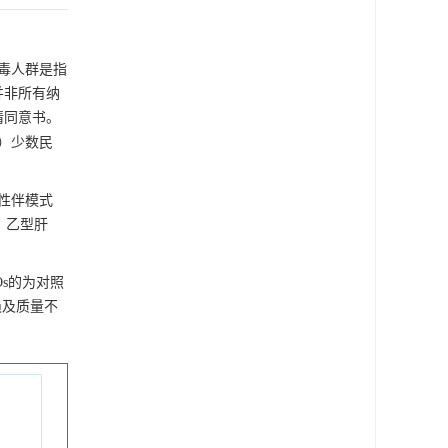
吸毒人群是指
并非所有纳
情同意书。
3）少数民
性伴模式
、乙型肝
Os的为对照
损及质量不