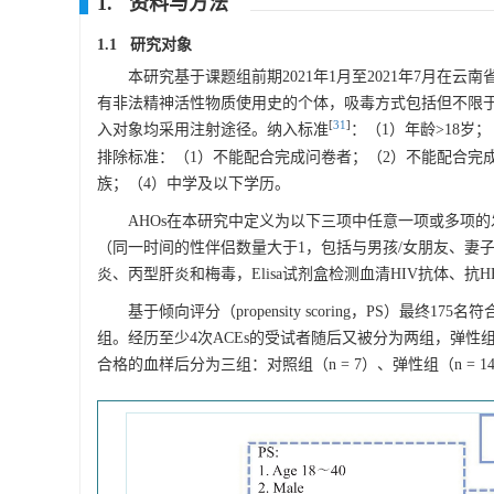
1. 资料与方法
1.1 研究对象
本研究基于课题组前期2021年1月至2021年7月在
有非法精神活性物质使用史的个体，吸毒方式包括但不限
[
31
]
入对象均采用注射途径。纳入标准
：（1）年龄>18
排除标准：（1）不能配合完成问卷者；（2）不能配合完成
族；（4）中学及以下学历。
AHOs在本研究中定义为以下三项中任意一项或多项
（同一时间的性伴侣数量大于1，包括与男孩/女朋友、妻子
炎、丙型肝炎和梅毒，Elisa试剂盒检测血清HIV抗体、抗
基于倾向评分（propensity scoring，PS）最
组。经历至少4次ACEs的受试者随后又被分为两组，弹性
合格的血样后分为三组：对照组（n = 7）、弹性组（n = 1