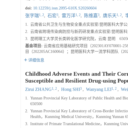
doi:
10.12259/j.issn.2095-610X.S20260604
1, 2
3
1, 2
3
1, 2
张字瑞
,
石宏
,
雷万洋
,
陈维嘉
,
唐乐天
,
1.
云南省公共卫生与生物安全重点实验室/昆明医科大学公共卫
2.
云南省跨境传染病防控与新药研发重点实验室/昆明医科大学
3.
昆明理工大学灵长类转化医学研究院，云南 昆明 65050
基金项目:
云南省应用基础研究项目（202301AY07000
目（202205AC160064）；昆明医科大学一流学科团队（202
详细信息
Childhood Adverse Events and Their 
Susceptible and Resilient Drug-using Pop
1, 2
3
1, 2
Zirui ZHANG
,
Hong SHI
,
Wanyang LEI
,
Wei
1.
Yunnan Provincial Key Laboratory of Public Health and 
650500
2.
Yunnan Provincial Key Laboratory of Cross-Border Infecti
Health，Kunming Medical University，Kunming Yunnan 6
3.
Institute of Primate Translational Medicine，Kunming U