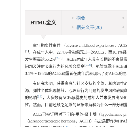
摘要
HTML全文
相关文章
(20)
童年期负性事件 （adverse childhood expe
[
1
]
。在成年人中，22.4%报告经历过一次ACEs，而16.1
[
2
−
3
]
发生率高达55.2%
。ACEs对成年人具有长期的不良健康结局（a
[
7
−
8
]
问题及注射吸毒行为的风险会增高
。尽管暴露于ACE
3.1%～19.8%的ACEs暴露者在成年后表现出了对AH
有研究表明，获得家庭与社区支持的个体，其内源性心
源。弹性个体出现情绪、心理及行为问题的发生风险较同龄群
[
14
]
的影响
，大多数有ACEs暴露史的成年人并未发展出A
性。然而，目前还缺乏足够的证据来解释为什么一部分暴露在
ACEs已被证明对下丘脑-垂体-肾上腺（hypothalamic 
（adrenocorticotropic hormone，ACTH）与