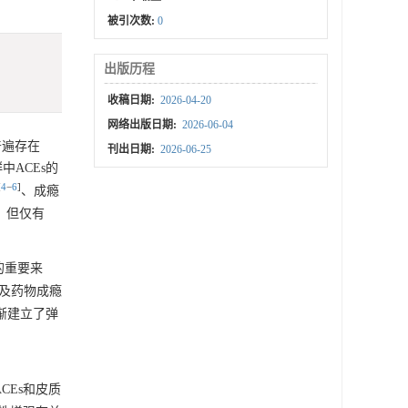
被引次数:
0
出版历程
收稿日期:
2026-04-20
网络出版日期:
2026-06-04
中普遍存在
刊出日期:
2026-06-25
中ACEs的
[
4
−
6
]
、成瘾
，但仅有
的重要来
症及药物成瘾
渐建立了弹
CEs和皮质