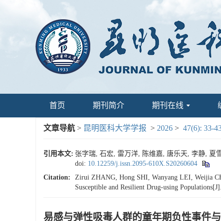
首页
期刊简介
期刊在线
文章导航
>
昆明医科大学学报
>
2026
>
47(6): 33-4
引用本文:
张字瑞, 石宏, 雷万洋, 陈维嘉, 唐乐天, 李静, 夏
doi:
10.12259/j.issn.2095-610X.S20260604
Citation:
Zirui ZHANG, Hong SHI, Wanyang LEI, Weijia C
Susceptible and Resilient Drug-using Populations[J
易感与弹性吸毒人群的童年期负性事件与FK