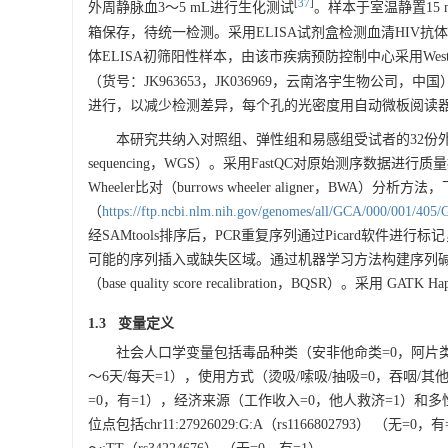
[
37
]
外周静脉血3～5 mL进行生化测试
。样本于室温静置15 m
箱保存，待统一检测。采用ELISA试剂盒检测血清HIV抗
体ELISA初筛阳性样本，由该市疾病预防控制中心采用West
（货号：JK963653，JK036969，云南洛宇生物公司，中
进行，以减少检测差异，每个孔的光密度用自动微板阅读
本研究共纳入对照组、弹性组和易感组受试者的32份外周
sequencing，WGS）。采用FastQC对原始测序数据进行质
Wheeler比对（burrows wheeler aligner，B
（
https://ftp.ncbi.nlm.nih.gov/genomes/all/GCA/000/001/4
经SAMtools排序后，PCR重复序列通过Picard软件进行标记，
可能的序列插入或缺失区域。通过机器学习方法构建序列
（base quality score recalibration，BQSR）。采
1.3 变量定义
社会人口学变量包括毒品种类（安非他命类=0，阿片类/其
～6天/每天=1），使用方式（烫吸/嗦吸/抽吸=0，吞咽/其
=0，有=1），经济来源（工作收入=0，他人救济=1）和多性
位点包括chr11:
27926029
:G:A（rs1166802793） （无=0，有