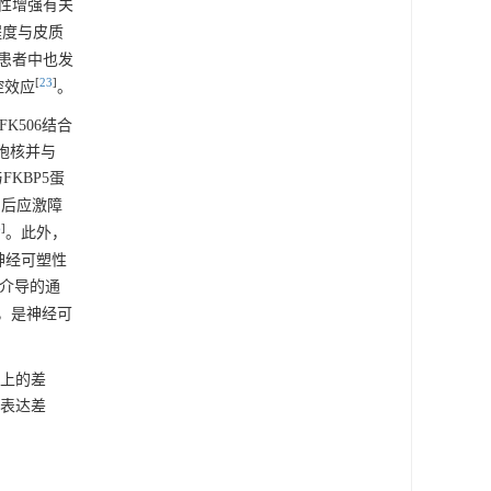
感性增强有关
程度与皮质
赖患者中也发
[
23
]
控效应
。
FK506结合
细胞核并与
与FKBP5蛋
伤后应激障
6
]
。此外，
和神经可塑性
所介导的通
变，是神经可
局上的差
的表达差