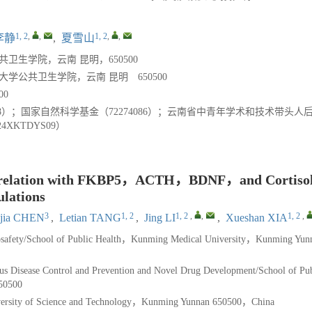
1, 2
,
,
1, 2
,
,
李静
,
夏雪山
生学院，云南 昆明，650500
公共卫生学院，云南 昆明 650500
0
1-258）；国家自然科学基金（72274086）；云南省中青年学术和技术带头
4XKTDYS09）
Correlation with FKBP5，ACTH，BDNF，and Cortisol
ulations
3
1, 2
1, 2
,
,
1, 2
,
jia CHEN
,
Letian TANG
,
Jing LI
,
Xueshan XIA
Biosafety/School of Public Health，Kunming Medical University，Kunming Yun
ous Disease Control and Prevention and Novel Drug Development/School of Pub
50500
niversity of Science and Technology，Kunming Yunnan 650500，China