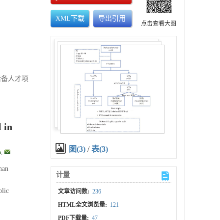
XML下载
导出引用
点击查看大图
人后备人才项
 in
图(3)
/
表(3)
,
nan
计量
lic
文章访问数:
236
HTML全文浏览量:
121
PDF下载量:
47