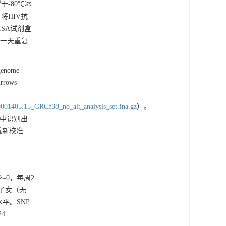
于-80℃冰
将HIV抗
ISA试剂盒
在同一天重复
nome
rows
0001405.15_GRCh38_no_alt_analysis_set.fna.gz
）。
过程中识别出
重新校准
=0，每周2
有子女（无
水平。SNP
24
: