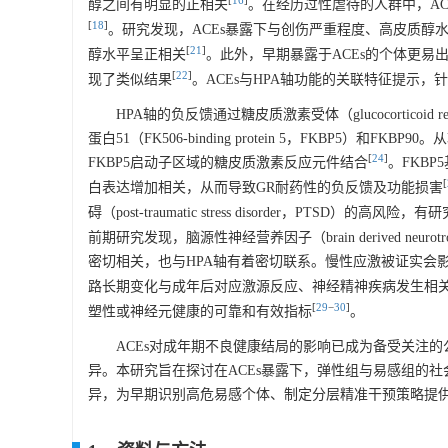
[
16
]
醇之间有明显的正相关
。在经历过性虐待的人群中，A
[
18
]
。研究发现，ACEs暴露下与创伤严重程度、高皮质醇
[
21
]
醇水平呈正相关
。此外，早期暴露于ACEs的个体更易
[
22
]
现了类似结果
。ACEs与HPA轴功能的关联特征提示，
HPA轴的负反馈通过糖皮质激素受体（glucocortico
蛋白51（FK506-binding protein 5，FKBP5
[
24
]
FKBP5启动子区域的糖皮质激素反应元件结合
。FKBP5
[
白表达增加相关，从而导致GR耐药性的负反馈及功能损害
碍（post-traumatic stress disorder，PTS
前期研究发现，脑源性神经营养因子（brain derived neu
密切相关，也与HPA轴有着密切联系。慢性应激被证实会
路长期变化与成年后对应激源反应、神经精神疾病发生相
[
29
−
30
]
塑性或神经元健康的可靠和有效指标
。
ACEs对成年期不良健康结局的影响已成为备受关注的
异。本研究旨在探讨在ACEs暴露下，弹性组与易感组的社会
异，为早期识别高危易感个体、制定分层精准干预策略提供