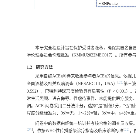
本研究全程设计旨在保护受试者隐私，确保其匿名自
学伦理委员会伦理批准（KMMU2022MEC017）。所
1.2 研究方法
采用自编ACEs问卷来收集参与者ACEs的信息。依据儿童创伤问卷（ch
[
33
]
全国酒精及相关疾病调查（NESARC-III，USA）
第三波
0.592），巴特利特球形度检验具有显著性（
P
< 0.00
常生活照顾、语言侮辱、性虐待事件、未能提供医疗服务
调。ACEs问卷采用二分法计分，选择“是”赋值1分，“否”
程度分级标准为：0分=无，1～2分=轻，3分=中，≥4分=重
问卷中的数据由经统一培训并考核合格的调查员收集。
[
34
]
[
35
]
，依据WHO性传播感染诊疗指南及临床诊断标准
，