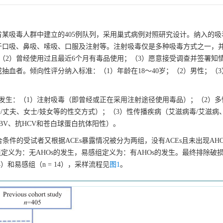
云南省某吸毒人群中建立的405例队列，采用巢式病例对照研究设计。纳入的
于口吸、鼻吸、嗦吸、口服及注射等。注射吸毒仅是多种吸毒方式之一，
岁；（2）曾经使用过且最近6个月有毒品使用；（3）愿意接受调查并签署知
抽血者。倾向性评分纳入标准：（1）年龄在18～40岁；（2）男性；（
的发生：（1）注射吸毒（即曾经或正在采用注射途径使用毒品）；（2）多
/丈夫、女士/妓女等的性交方式）；（3）性传播疾病（艾滋病毒/艾滋病
HBV、抗HCV和苍白球蛋白抗体阳性）。
终175名符合条件的受试者又根据ACEs暴露情况被分为两组，没有ACEs且未出现AH
组定义为：无AHOs的发生，易感组定义为：有AHOs的发生。最终排除破
4）和易感组（n = 14），采样流程见
图1
。