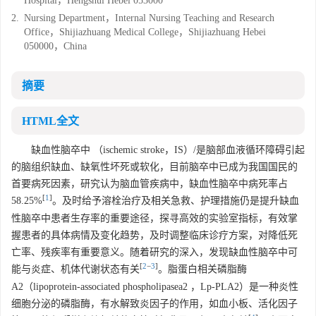
Hospital，Hengshui Hebei 053000
2.
Nursing Department，Internal Nursing Teaching and Research
Office，Shijiazhuang Medical College，Shijiazhuang Hebei
050000，China
摘要
HTML全文
缺血性脑卒中 （ischemic stroke，IS）/是脑部血液循环障碍引起
的脑组织缺血、缺氧性坏死或软化，目前脑卒中已成为我国国民的
首要病死因素，研究认为脑血管疾病中，缺血性脑卒中病死率占
[
1
]
58.25%
。及时给予溶栓治疗及相关急救、护理措施仍是提升缺血
性脑卒中患者生存率的重要途径，探寻高效的实验室指标，有效掌
握患者的具体病情及变化趋势，及时调整临床诊疗方案，对降低死
亡率、残疾率有重要意义。随着研究的深入，发现缺血性脑卒中可
[
2
−
3
]
能与炎症、机体代谢状态有关
。脂蛋白相关磷脂酶
A2（lipoprotein-associated phospholipasea2 ，Lp-PLA2）是一种炎性
细胞分泌的磷脂酶，有水解致炎因子的作用，如血小板、活化因子