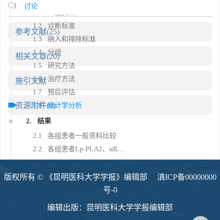
3. 讨论
1.1 一般资料
1.2 诊断标准
参考文献
(25)
1.3 纳入和排除标准
1.4 分组
相关文章
(20)
1.5 研究方法
1.6 治疗方法
施引文献
1.7 预后评估
资源附件
(0)
1.8 统计学分析
2. 结果
2.1 各组患者一般资料比较
2.2 各组患者Lp-PLA2、sdLDL-C、25-OH-VD检测值及神经损伤指标
2.3 Lp-PLA2、sdLDL-C、25-OH-VD与神经损伤程度的相关性及效能分析
2.4 缺血性脑卒中严重程度的影响因素分析
版权所有 © 《昆明医科大学学报》编辑部
滇ICP备00000000
2.5 Lp-PLA2、sdLDL-C、25-OH-VD在缺血性脑卒中严重程度的的诊断价值
号-0
2.6 比较不同预后者的基线资料、血清指标
编辑出版：昆明医科大学学报编辑部
2.7 缺血性脑卒中预后不良的影响因素分析