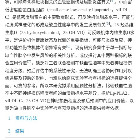
[
4
]
等，可能与粥样斑块相关的血管壁损伤及局部炎症有关
。小而密
低密度脂蛋白胆固醇（small dense low-density lipoprotein，sdLDL-
C）是低密度脂蛋白的主要致病形式，可反映机体脂质水平，可能与
[
5
]
动脉粥样硬化的形成及缺血性脑卒中的发生发展有关
。25-羟基维
生素D（25-hydroxyvitamin d，25-OH-VD）可反映机体内维生素D水
平，是评价机体健康状态及代谢的重要指标，可能与炎症反应、神
[
6
]
经功能损伤致机体代谢异常有关
。现有研究多集中于单一指标与
缺血性脑卒中发生风险的相关性分析，或仅探讨其中两种指标的联
[
7
]
合应用价值
，缺乏对三者联合检测在缺血性脑卒中患者神经损伤
程度分级、预后评估中的系统性研究，无法明确三者协同作用对疾
病进展及预后的影响，也难以给临床实验室检查指标的选择提供全
面、可靠的参考。所以本研究拟采用回顾性分析法，比较缺血性脑
卒中不同神经损伤程度者间的血清指标水平差异，探析Lp-PLA2、
sdLDL-C、25-OH-VD在神经损伤程度及预后预测中的应用价值，以
期为缺血性脑卒中实验室检查预测指标的选择提供参考依据。
1. 资料与方法
2. 结果
1. 资料与方法