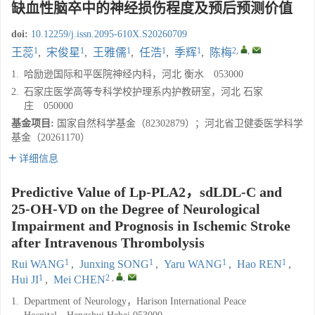
缺血性脑卒中的神经损伤程度及预后预测价值
doi:
10.12259/j.issn.2095-610X.S20260709
1
1
1
1
1
2
,
,
王蕊
,
宋俊星
,
王雅儒
,
任浩
,
季辉
,
陈梅
1.
哈励逊国际和平医院神经内科，河北 衡水 053000
2.
石家庄医学高等专科学校护理系内护教研室，河北 石家
庄 050000
基金项目:
国家自然科学基金（82302879）；河北省卫健委医学科学
基金（20261170）
详细信息
Predictive Value of Lp-PLA2，sdLDL-C and
25-OH-VD on the Degree of Neurological
Impairment and Prognosis in Ischemic Stroke
after Intravenous Thrombolysis
1
1
1
1
Rui WANG
,
Junxing SONG
,
Yaru WANG
,
Hao REN
,
1
2
,
,
Hui JI
,
Mei CHEN
1.
Department of Neurology，Harison International Peace