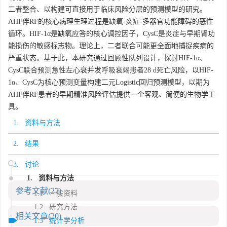
二者整合、以构建可直接用于临床风险分层的预测模型的研究。
AHF伴RF的核心病理生理过程是缺氧-炎症-多器官功能障碍的恶性
循环。HIF-1α是缺氧应答的核心调控因子，CysC是炎症与早期肾功
能损伤的敏感标志物。理论上，二者联合可能更全面地捕捉疾病的
严重状态。基于此，本研究通过回顾性队列设计，探讨HIF-1α、
CysC联合预测急性左心衰并发呼吸衰竭患者28 d死亡风险，以HIF-
1α、CysC为核心预测变量构建二元Logistic回归预测模型，以期为
AHF伴RF患者的早期精准风险评估提供一个客观、简便的生物学工
具。
1. 资料与方法
2. 结果
3. 讨论
1. 资料与方法
参考文献
(27)
1.1 一般资料
1.2 研究方法
相关文章
(20)
1.3 统计学分析