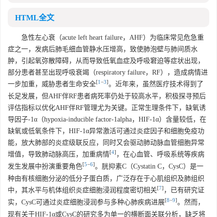
HTML全文
急性左心衰（acute left heart failure，AHF）为临床常见危急重
症之一，发病后肺毛细血管静水压增高，致使肺泡壁与肺间质水
肿，引起氧弥散障碍，从而导致低氧血症及呼吸窘迫等症状出现，
部分患者甚至出现呼吸衰竭（respiratory failure，RF），造成病情进
[
1
−
3
]
一步加重，威胁患者生命安全
。近年来，虽然医疗技术得到了
长足发展，但AHF伴RF患者病死率仍处于较高水平，积极探寻预后
评估指标以优化AHF伴RF管理尤为关键。正常生理条件下，缺氧诱
导因子-1α（hypoxia-inducible factor-1alpha，HIF-1α）含量较低，在
缺氧或低氧条件下，HIF-1α异常激活可通过炎症因子和细胞免疫功
能，放大肺部的炎症级联反应，同时又会驱动肺动脉血管细胞异常
[
4
]
增值，导致肺动脉高压，加重病情
，在心血管、呼吸系统等疾病
[
5
−
6
]
发生发展中扮演重要角色
。胱抑素C（Cystatin C，CysC）是一
种由有核细胞分泌的低分子蛋白质，广泛存在于心肌组织及肺组织
[
7
]
中，其水平与机体组织炎症细胞浸润程度密切相关
，已有研究证
[
8
−
9
]
实，CysC可通过炎症细胞浸润参与多种心肺疾病进展
。然而，
现有关于HIF-1α或CysC的研究多为单一的横断面关联分析，缺乏将