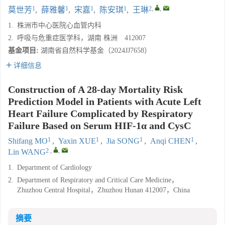
1
1
1
1
2
,
,
莫世芳
,
薛雅馨
,
宋嘉
,
陈安琪
,
王琳
1.
株洲市中心医院心血管内科
2.
呼吸与危重症医学科，湖南 株洲 412007
基金项目:
湖南省自然科学基金（2024JJ7658）
详细信息
Construction of A 28-day Mortality Risk
Prediction Model in Patients with Acute Left
Heart Failure Complicated by Respiratory
Failure Based on Serum HIF-1α and CysC
1
1
1
1
Shifang MO
,
Yaxin XUE
,
Jia SONG
,
Anqi CHEN
,
2
,
,
Lin WANG
1.
Department of Cardiology
2.
Department of Respiratory and Critical Care Medicine，
Zhuzhou Central Hospital，Zhuzhou Hunan 412007，China
摘要