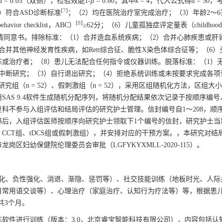
α
= 0.05（双侧），检验效能1-
β
= 0.80，其中
k
= 4，代入公式得n = 50
[
7
]
）符合ASD诊断标准
；（2）均在医院治疗室完成治疗；（3）年龄2～6
[
8
]
or checklist，ABC）
≥62分；（6）儿童孤独症评定量表（childhood a
知情同意书。排除标准：（1）合并造血系统疾病；（2）合并心肺疾患或肝
合并其他神经发育性疾病，如Rett综合征、脆性X染色体综合征等；（6）
练或治疗者；（8）患儿无法配合任何指令或仪器训练。脱落标准：（1）
中断研究；（3）自行退出研究；（4）拒绝系统训练或未按要求完成各项
2）、研究组（n = 52）、假刺激组（n = 52），采用区组随机化方法，区组大
SAS 9.4软件生成随机分配序列，将随机分配结果依次记录于按顺序编
科不参与入组评估和结局评估的研究护士管理。信封编号自1～208，顺序
书后，入组评估医师按顺序向研究护士领取下1个编号的信封，研究护士当
CCT组、tDCS组或假刺激组），并安排对应的干预方案。，本研究对结
妇幼保健院伦理委员会审批（LGFYKYXMLL-2020-115）。
强化、负性强化、消退、渐隐、惩罚等）、社交技能训练（地板时光、人际
日常用语交谈等）、心理治疗（家庭治疗、认知行为疗法等）等，根据患
共3个月。
知训练软件进行训练（版本：3.0，北京睿宝智能科技有限公司），内容包括