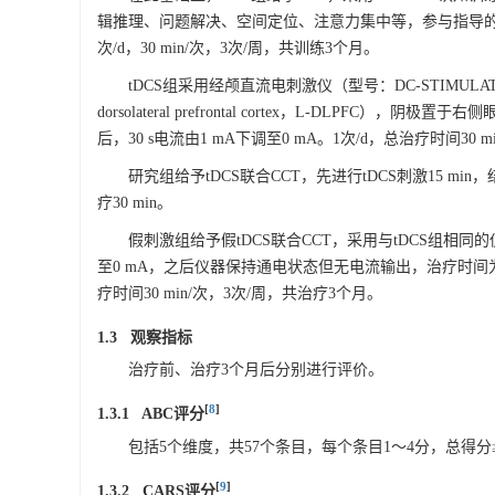
辑推理、问题解决、空间定位、注意力集中等，参与指导
次/d，30 min/次，3次/周，共训练3个月。
tDCS组采用经颅直流电刺激仪（型号：DC-STIMULAT
dorsolateral prefrontal cortex，L-DLPF
后，30 s电流由1 mA下调至0 mA。1次/d，总治疗时间30 
研究组给予tDCS联合CCT，先进行tDCS刺激15 mi
疗30 min。
假刺激组给予假tDCS联合CCT，采用与tDCS组相同的
至0 mA，之后仪器保持通电状态但无电流输出，治疗时间为15
疗时间30 min/次，3次/周，共治疗3个月。
1.3 观察指标
治疗前、治疗3个月后分别进行评价。
[
8
]
1.3.1 ABC评分
包括5个维度，共57个条目，每个条目1～4分，总得分
[
9
]
1.3.2 CARS评分