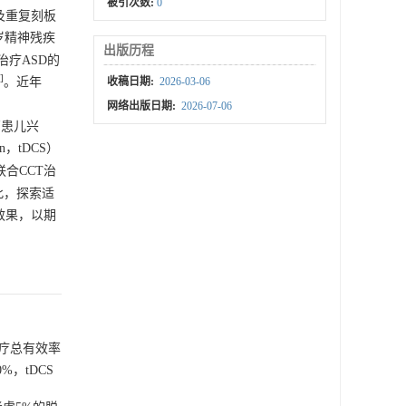
被引次数:
0
以及重复刻板
岁精神残疾
出版历程
治疗ASD的
]
。近年
收稿日期:
2026-03-06
网络出版日期:
2026-07-06
提高患儿兴
ion，tDCS）
联合CCT治
此，探索适
效果，以期
治疗总有效率
%，tDCS