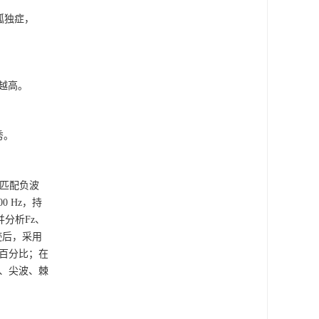
孤独症，
越高。
秀。
失匹配负波
00
Hz，持
并分析Fz、
迹后，采用
的百分比；在
波、尖波、棘