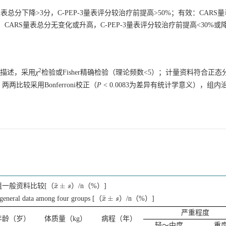
量表总分下降>3分，C-PEP-3量表评分较治疗前提高>50%；有效：CARS
效：CARS量表总分无变化或升高，C-PEP-3量表评分较治疗前提高<30%或
2
）描述，采用
χ
检验或Fisher精确检验（理论频数<5）；计量资料符合正
比较采用Bonferroni校正（
P
<
0.0083
为差异有统计学意义），组内
¯
±
组一般资料比较[（
）/n（%）]
x
x
¯
±
s
s
¯
±
general data among four groups [（
）/n（%）]
x
x
¯
±
s
s
严重程度
年龄（岁）
体质量（kg）
病程（年）
轻～中度
重