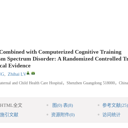
n Combined with Computerized Cognitive Training
tism Spectrum Disorder: A Randomized Controlled Tr
cal Evidence
,
NG
,
Zhihai LV
 Maternal and Child Health Care Hospital，Shenzhen Guangdong 518000，Chin
HTML全文
图
(0)
表
(8)
参考文献
(25)
施引文献
资源附件
(0)
访问统计