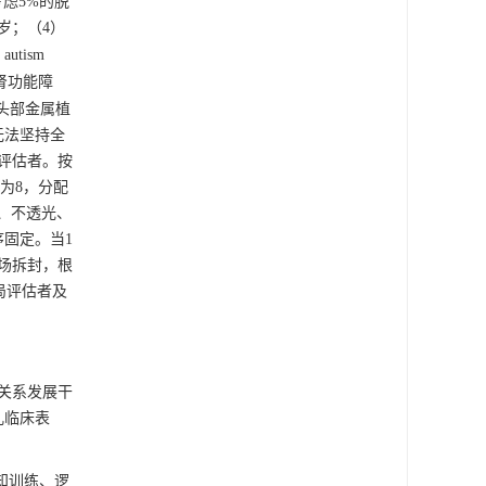
，考虑5%的脱
岁；（4）
utism
肾功能障
头部金属植
无法坚持全
评估者。按
小为8，分配
号、不透光、
固定。当1
场拆封，根
局评估者及
关系发展干
儿临床表
认知训练、逻