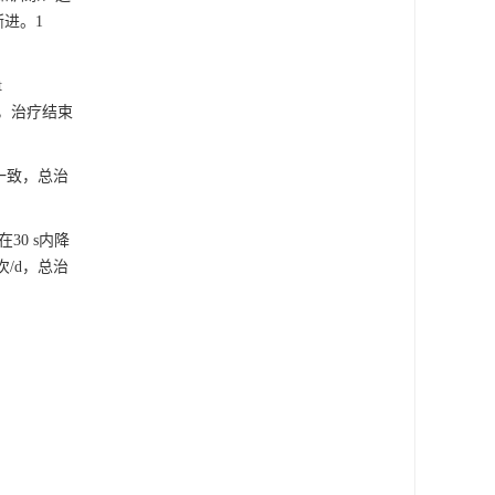
进。1
t
刺激，治疗结束
组一致，总治
30 s内降
次/d，总治