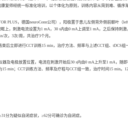
的康复师经统一标准化培训，以个体化为原则，训练内容从简到难、循序渐
OR PLUS，德国neuroConn公司），阳极置于患儿左侧背外侧前额叶（lef
C），阴极置于右侧眼眶上，刺激电流设置为1 mA，30 s内由0 mA上调至1 mA，之后保持
min/次，3次/周，共治疗3个月。
n，结束后立即进行CCT训练15 min，治疗方法、频率与上述CCT组、tDCS
仪器及电极放置位置，电流在刺激开始后30 s内由0 mA上升至1 mA，随即在
 min；CCT训练方法、频率及疗程与CCT组一致，治疗时间15 min。1
≥31分为疑似自闭症状，≥62分可确诊为自闭症。