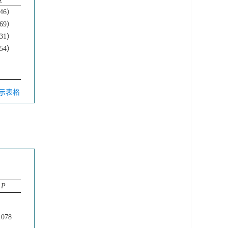
.46）
.69）
.31）
.54）
显示表格
P
.078