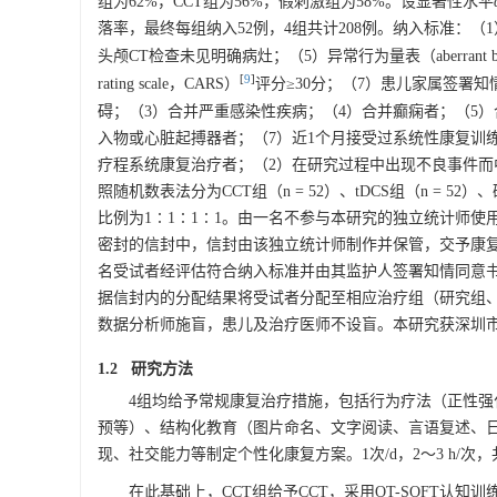
组为62%，CCT组为56%，假刺激组为58%。设显著性水平
落率，最终每组纳入52例，4组共计208例。纳入标准：（1
头颅CT检查未见明确病灶；（5）异常行为量表（aberrant behavi
[
9
]
rating scale，CARS）
评分≥30分；（7）患儿家属签署
碍；（3）合并严重感染性疾病；（4）合并癫痫者；（5）
入物或心脏起搏器者；（7）近1个月接受过系统性康复训
疗程系统康复治疗者；（2）在研究过程中出现不良事件而
照随机数表法分为CCT组（n = 52）、tDCS组（n = 5
比例为1∶1∶1∶1。由一名不参与本研究的独立统计师使用
密封的信封中，信封由该独立统计师制作并保管，交予康复
名受试者经评估符合纳入标准并由其监护人签署知情同意
据信封内的分配结果将受试者分配至相应治疗组（研究组、
数据分析师施盲，患儿及治疗医师不设盲。本研究获深圳市龙岗区
1.2 研究方法
4组均给予常规康复治疗措施，包括行为疗法（正性
预等）、结构化教育（图片命名、文字阅读、言语复述、
现、社交能力等制定个性化康复方案。1次/d，2～3 h/次，
在此基础上，CCT组给予CCT，采用OT-SOFT认