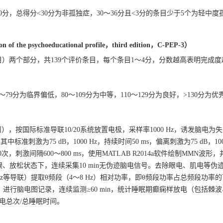
0分，总得分<30分为非孤独症，30～36分且<3分的条目少于5个为轻中度
ion of the psychoeducational profile，third edition，C-PEP-3）
目）两个部分，共139个评价条目，每个条目1～4分，分数越高表明完成度
79分为临界偏低，80～109分为中等，110～129分为良好，>130分为优
an公司），按国际标准导联10/20系统放置电极，采样率
1000
Hz，诱发脑电为
范式，其中标准刺激为75 dB，
1000
Hz，持续时间50 ms，偏离刺激为75 dB，
10
，刺激间隔600～800 ms，使用MATLAB R2014a软件绘制MMN波形，
、放松状态下，连续采集10 min无伪迹脑电信号。去除眼电、肌电等伪
z等导联）提取θ频段（4～8 Hz）相对功率，即θ频段功率占总频段功率
）进行脑电图记录，连续监测≥60 min，统计睡眠期癫痫样放电（包括棘
电总次/总睡眠时间。