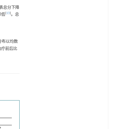
量表总分下降
[
13
]
降低
。总
态分布以均数
治疗前后比
度