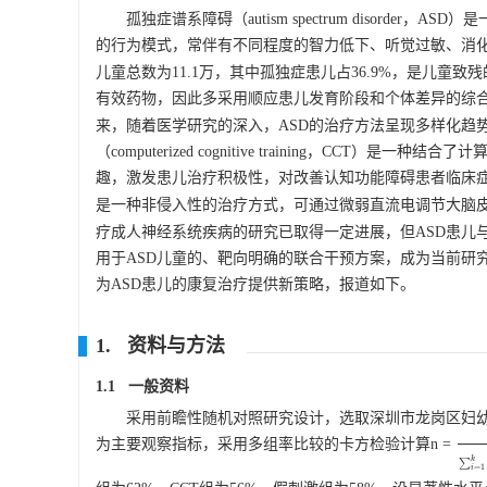
孤独症谱系障碍（autism spectrum disor
的行为模式，常伴有不同程度的智力低下、听觉过敏、消
儿童总数为11.1万，其中孤独症患儿占36.9%，是儿童
有效药物，因此多采用顺应患儿发育阶段和个体差异的综
来，随着医学研究的深入，ASD的治疗方法呈现多样化趋
（computerized cognitive training，
趣，激发患儿治疗积极性，对改善认知功能障碍患者临床
是一种非侵入性的治疗方式，可通过微弱直流电调节大脑
疗成人神经系统疾病的研究已取得一定进展，但ASD患儿
用于ASD儿童的、靶向明确的联合干预方案，成为当前研究
为ASD患儿的康复治疗提供新策略，报道如下。
1. 资料与方法
1.1 一般资料
采用前瞻性随机对照研究设计，选取深圳市龙岗区妇幼保健
为主要观察指标，采用多组率比较的卡方检验计算n =
λ
∑
i
=
k
∑
=
1
i