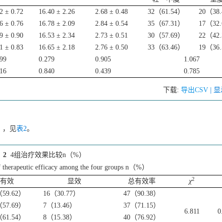
2 ± 0.72
16.40 ± 2.26
2.68 ± 0.48
32（61.54）
20（38
6 ± 0.76
16.78 ± 2.09
2.84 ± 0.54
35（67.31）
17（32
9 ± 0.90
16.53 ± 2.34
2.73 ± 0.51
30（57.69）
22（42
1 ± 0.83
16.65 ± 2.18
2.76 ± 0.50
33（63.46）
19（36
499
0.279
0.905
1.067
216
0.840
0.439
0.785
下载:
导出CSV
| 
5），见
表2
。
 2
4组治疗效果比较n（%）
 therapeutic efficacy among the four groups n（%）
2
有效
显效
总有效率
χ
（59.62）
16（30.77）
47（90.38）
（57.69）
7（13.46）
37（71.15）
6.811
0
（61.54）
8（15.38）
40（76.92）