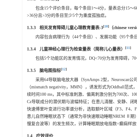
包含15个评价条目，每个条目1～4分，量表总分15～6
>36分且>3分的条目至少5个为重度孤独症。
[
10
]
1.3.3 相关发育障碍儿童心理教育量表-3
（chinese vers
内容包含病理行为（44个条目）、发展功能（95个条
[
11
]
1.3.4 儿童神经心理行为检查量表（简称儿心量表）
包括5个功能区的发育情况，DQ<70分为发育障碍，70～
[
12
]
1.3.5 脑电图指标
采用64导联脑电放大器（SynAmps 2型，Neurosc
（mismatch negativity，MMN），诱发形式为Oddball
续时间100 ms，其中标准刺激、偏离刺激分别为700次、100次
Cz导联成分的潜伏期与波幅特征；在患儿清醒、安静、闭眼
快速傅里叶变进行功率谱分析，选取额叶区域（F3、F4、F
患儿自然睡眠状态下（通常为非快速眼动睡眠NREM Ⅱ期
慢复合波等）的发生频次，计算睡眠期放电指数=癫痫样放
1.4 疗效评价