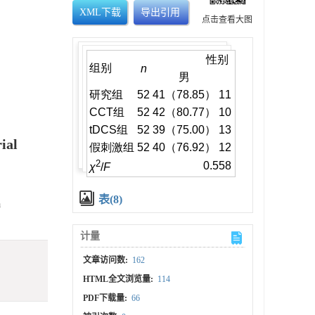
XML下载
导出引用
点击查看大图
ial
表(8)
a
计量
文章访问数:
162
HTML全文浏览量:
114
PDF下载量:
66