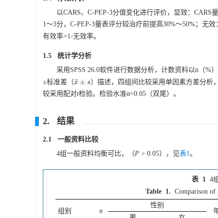
以CARS、C-PEP-3分值变化进行评价，显效：CARS
1～3分，C-PEP-3量表评分较治疗前提高30%～50%；无
有效率=1-无效率。
1.5 统计学分析
采用SPSS 26.0软件进行数据分析，计数资料以n（%
¯
±
±标准差（
）描述，四组间比较采用单因素方差分析，两两
x
x
¯
±
s
s
较采用配对
t
检验。检验水准α=0.05（双尾）。
2. 结果
2.1 一般资料比较
4组一般资料均衡可比，（
P
> 0.05），见
表1
。
表 1
4
Table 1.
Comparison of 
性别
组别
n
男
女