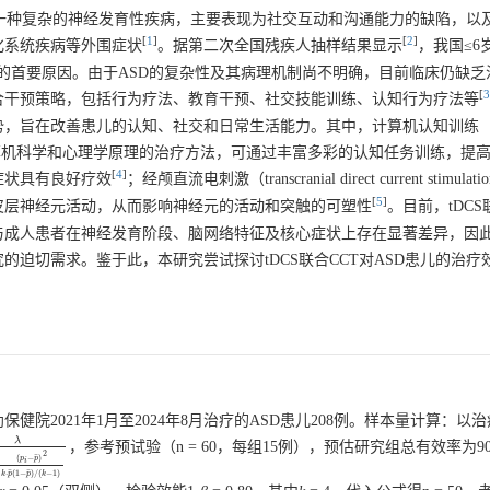
der，ASD）是一种复杂的神经发育性疾病，主要表现为社交互动和沟通能力的缺陷，
[
1
]
[
2
]
化系统疾病等外围症状
。据第二次全国残疾人抽样结果显示
，我国≤6
致残的首要原因。由于ASD的复杂性及其病理机制尚不明确，目前临床仍缺乏
[
3
合干预策略，包括行为疗法、教育干预、社交技能训练、认知行为疗法等
势，旨在改善患儿的认知、社交和日常生活能力。其中，计算机认知训练
CCT）是一种结合了计算机科学和心理学原理的治疗方法，可通过丰富多彩的认知任务训练，
[
4
]
症状具有良好疗效
；经颅直流电刺激（transcranial direct current stimulat
[
5
]
皮层神经元活动，从而影响神经元的活动和突触的可塑性
。目前，tDCS
与成人患者在神经发育阶段、脑网络特征及核心症状上存在显著差异，因
的迫切需求。鉴于此，本研究尝试探讨tDCS联合CCT对ASD患儿的治疗
院2021年1月至2024年8月治疗的ASD患儿208例。样本量计算：以
λ
，参考预试验（n = 60，每组15例），预估研究组总有效率为90
1
k
(
p
i
−
p
¯
)
2
k
·
p
¯
(
1
−
p
¯
)
/
(
k
−
1
)
2
¯
(
−
)
p
p
i
¯
¯
⋅
(
1
−
)
/
(
−
1
)
k
p
p
k