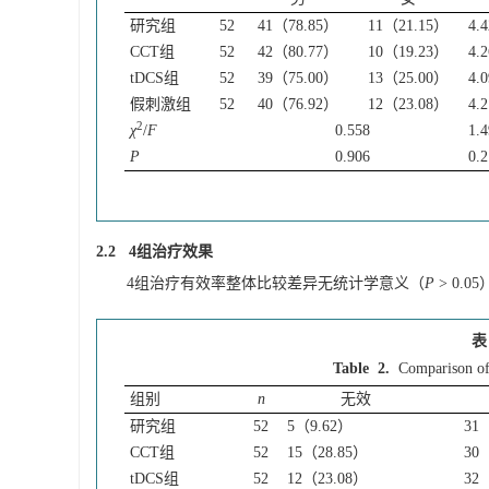
研究组
52
41（78.85）
11（21.15）
4.4
CCT组
52
42（80.77）
10（19.23）
4.2
tDCS组
52
39（75.00）
13（25.00）
4.0
假刺激组
52
40（76.92）
12（23.08）
4.2
2
χ
/
F
0.558
1.
P
0.906
0.
2.2 4组治疗效果
4组治疗有效率整体比较差异无统计学意义（
P
> 0.0
表
Table 2.
Comparison of
组别
n
无效
研究组
52
5（9.62）
31
CCT组
52
15（28.85）
30
tDCS组
52
12（23.08）
32