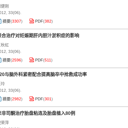
刘健刚
012, 33(06).
摘要
(
3307
)
PDF
(
382
)
联合治疗对妊娠期肝内胆汁淤积症的影响
王秋虹
012, 33(06).
摘要
(
2596
)
PDF
(
511
)
120与脑外科紧密配合提高脑卒中抢救成功率
任玲
012, 33(06).
摘要
(
2982
)
PDF
(
301
)
米非司酮治疗胎盘粘连及胎盘植入80例
倪荣萍