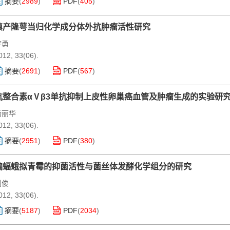
摘要
(
2989
)
PDF
(
405
)
滇产隆萼当归化学成分体外抗肿瘤活性研究
李勇
012, 33(06).
摘要
(
2691
)
PDF
(
567
)
抗整合素αⅤβ3单抗抑制上皮性卵巢癌血管及肿瘤生成的实验研
杨丽华
012, 33(06).
摘要
(
2951
)
PDF
(
380
)
蝙蝠蛾拟青霉的抑菌活性与菌丝体发酵化学组分的研究
刘俊
012, 33(06).
摘要
(
5187
)
PDF
(
2034
)