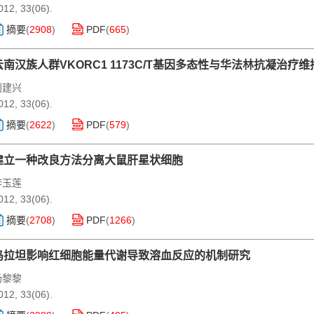
012, 33(06).
摘要
(
2908
)
PDF
(
665
)
云南汉族人群VKORC1 1173C/T基因多态性与华法林抗凝治疗
刘建兴
012, 33(06).
摘要
(
2622
)
PDF
(
579
)
建立一种改良方法分离大鼠肝星状细胞
李玉莲
012, 33(06).
摘要
(
2708
)
PDF
(
1266
)
乌拉坦影响红细胞能量代谢导致溶血反应的机制研究
杨黎黎
012, 33(06).