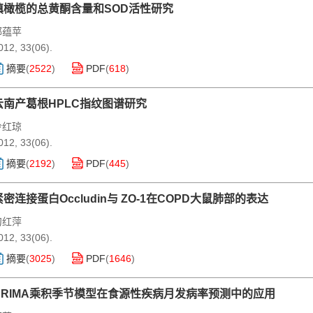
滇橄榄的总黄酮含量和SOD活性研究
郭蕴苹
012, 33(06).
摘要
(
2522
)
PDF
(
618
)
云南产葛根HPLC指纹图谱研究
冷红琼
012, 33(06).
摘要
(
2192
)
PDF
(
445
)
紧密连接蛋白Occludin与 ZO-1在COPD大鼠肺部的表达
句红萍
012, 33(06).
摘要
(
3025
)
PDF
(
1646
)
ARIMA乘积季节模型在食源性疾病月发病率预测中的应用