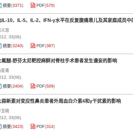
摘要
(
3371
)
PDF
(
570
)
血IL-10、IL-5、IL-2、IFN-γ水平在反复腹痛患儿及其家庭成员
周义忠
012, 33(06).
摘要
(
3240
)
PDF
(
387
)
七氟醚-舒芬太尼靶控麻醉对脊柱手术患者发生谵妄的影响
杨亚青
012, 33(06).
摘要
(
2404
)
PDF
(
509
)
大蒜新素对变应性鼻炎患者外周血白介素4和γ干扰素的影响
李玉晓
012, 33(06).
摘要
(
3423
)
PDF
(
314
)