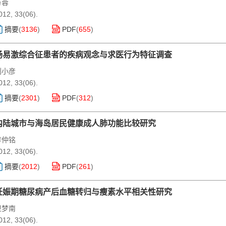
万蓉
012, 33(06).
摘要
(
3136
)
PDF
(
655
)
肠易激综合征患者的疾病观念与求医行为特征调查
刘小彦
012, 33(06).
摘要
(
2301
)
PDF
(
312
)
内陆城市与海岛居民健康成人肺功能比较研究
李仲铭
012, 33(06).
摘要
(
2012
)
PDF
(
261
)
妊娠期糖尿病产后血糖转归与瘦素水平相关性研究
卫梦南
012, 33(06).