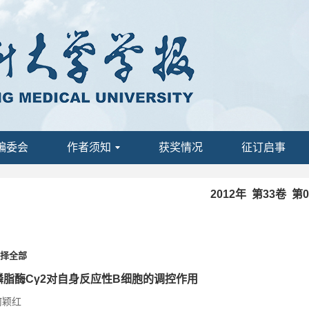
编委会
作者须知
获奖情况
征订启事
2012年 第33卷 第
择全部
磷脂酶Cγ2对自身反应性B细胞的调控作用
何颖红