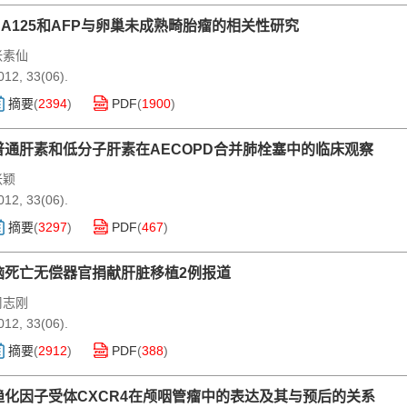
CA125和AFP与卵巢未成熟畸胎瘤的相关性研究
张素仙
012, 33(06).
摘要
(
2394
)
PDF
(
1900
)
普通肝素和低分子肝素在AECOPD合并肺栓塞中的临床观察
张颖
012, 33(06).
摘要
(
3297
)
PDF
(
467
)
脑死亡无偿器官捐献肝脏移植2例报道
周志刚
012, 33(06).
摘要
(
2912
)
PDF
(
388
)
趋化因子受体CXCR4在颅咽管瘤中的表达及其与预后的关系