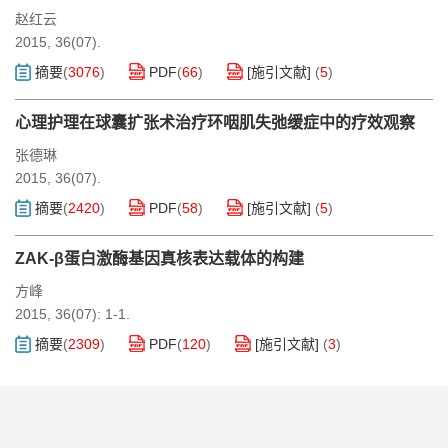
赵红云
2015, 36(07).
摘要
(
3076
)
PDF
(
66
)
[施引文献]
(
5
)
心理护理在球囊扩张术治疗环咽肌失弛缓症中的疗效观察
张德琳
2015, 36(07).
摘要
(
2420
)
PDF
(
58
)
[施引文献]
(
5
)
ZAK-β蛋白激酶基因真核表达载体的构建
方峰
2015, 36(07): 1-1.
摘要
(
2309
)
PDF
(
120
)
[施引文献]
(
3
)