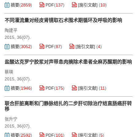
摘要
(
2859
)
PDF
(
137
)
[施引文献]
(
10
)
不同灌流量对经皮肾镜取石术围术期循环及呼吸的影响
陶建平
2015, 36(07).
摘要
(
3052
)
PDF
(
87
)
[施引文献]
(
4
)
盐酸达克罗宁胶浆对声带息肉摘除术患者全麻苏醒期的影响
蔡瑛
2015, 36(07).
摘要
(
1946
)
PDF
(
175
)
[施引文献]
(
11
)
联合肝脏离断和门静脉结扎的二步肝切除治疗结直肠癌肝转
移
张升宁
2015, 36(07).
摘要
(
2592
)
PDF
(
101
)
[施引文献]
(
5
)