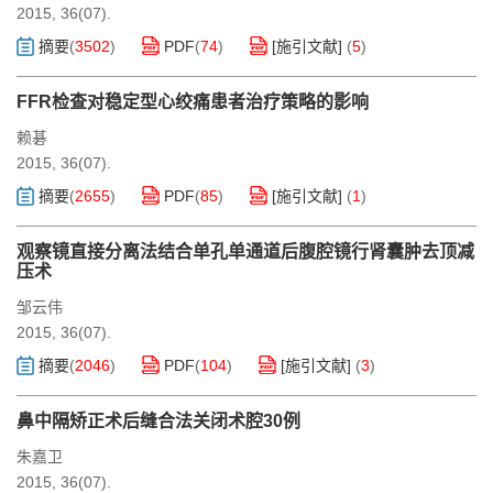
2015, 36(07).
摘要
(
3502
)
PDF
(
74
)
[施引文献]
(
5
)
FFR检查对稳定型心绞痛患者治疗策略的影响
赖碁
2015, 36(07).
摘要
(
2655
)
PDF
(
85
)
[施引文献]
(
1
)
观察镜直接分离法结合单孔单通道后腹腔镜行肾囊肿去顶减
压术
邹云伟
2015, 36(07).
摘要
(
2046
)
PDF
(
104
)
[施引文献]
(
3
)
鼻中隔矫正术后缝合法关闭术腔30例
朱嘉卫
2015, 36(07).