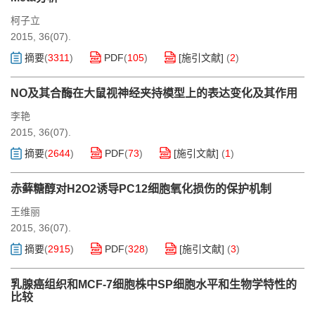
柯子立
2015, 36(07).
摘要
(
3311
)
PDF
(
105
)
[施引文献]
(
2
)
NO及其合酶在大鼠视神经夹持模型上的表达变化及其作用
李艳
2015, 36(07).
摘要
(
2644
)
PDF
(
73
)
[施引文献]
(
1
)
赤藓糖醇对H2O2诱导PC12细胞氧化损伤的保护机制
王维丽
2015, 36(07).
摘要
(
2915
)
PDF
(
328
)
[施引文献]
(
3
)
乳腺癌组织和MCF-7细胞株中SP细胞水平和生物学特性的
比较