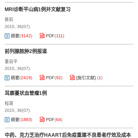
MRI诊断平山病1例并文献复习
蔡莉
2015, 36(07).
摘要
(
3142
)
PDF
(
111
)
前列腺脓肿2例报道
董自平
2015, 36(07).
摘要
(
2419
)
PDF
(
92
)
[施引文献]
(
1
)
耳廓蔓状血管瘤1例
程晟
2015, 36(07).
摘要
(
1883
)
PDF
(
64
)
中药、克力芝治疗HAART后免疫重建不良患者疗效及成本