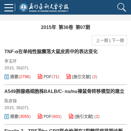
2015年 第36卷 第07期
上一期
|
下一期
TNF-α在单纯性脑震荡大鼠皮质中的表达变化
李玉环
2015, 36(07).
摘要
(
2796
)
PDF
(
71
)
[施引文献]
(
2
)
A549肺腺癌细胞株BALB/C- nu/nu裸鼠骨转移模型的建立
陈彦锦
2015, 36(07).
摘要
(
3055
)
PDF
(
601
)
[施引文献]
(
2
)