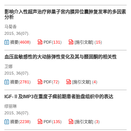
影响介入性超声治疗卵巢子宫内膜异位囊肿复发率的多因素
分析
马菊香
2015, 36(07).
摘要
(
4608
)
PDF
(
131
)
[施引文献]
(
15
)
血压盐敏感性的大动脉弹性变化及其与醛固酮的相关性
卫娜
2015, 36(07).
摘要
(
2781
)
PDF
(
72
)
[施引文献]
(
4
)
IGF-Ⅱ及IMP3在重度子痫前期患者胎盘组织中的表达
缪丽琳
2015, 36(07).
摘要
(
2238
)
PDF
(
135
)
[施引文献]
(
3
)