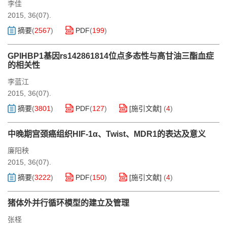
李佳
2015, 36(07).
摘要
(
2567
)
PDF
(
199
)
GPIHBP1基因rs142861814位点多态性与高甘油三酯血症
的相关性
李蓝江
2015, 36(07).
摘要
(
3801
)
PDF
(
127
)
[施引文献]
(
4
)
中晚期宫颈癌组织HIF-1α、Twist、MDR1的表达及意义
廉阳秧
2015, 36(07).
摘要
(
3222
)
PDF
(
150
)
[施引文献]
(
4
)
猪体外并行循环模型的建立及管理
张柽