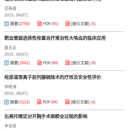
范寿成
2015, 36(07).
摘要
(
2750
)
PDF
(
55
)
[施引文献]
(
5
)
靶血管超选择性栓塞治疗难治性大咯血的临床应用
童玉云
2015, 36(07).
摘要
(
2552
)
PDF
(
89
)
[施引文献]
(
8
)
经尿道等离子前列腺剜除术的疗效及安全性评价
李晓涛
2015, 36(07).
摘要
(
2113
)
PDF
(
84
)
[施引文献]
(
4
)
右美托嘧定对开胸手术麻醉全过程的影响
李治贵