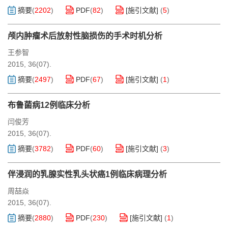
摘要
(
2202
)
PDF
(
82
)
[施引文献]
(
5
)
颅内肿瘤术后放射性脑损伤的手术时机分析
王参智
2015, 36(07).
摘要
(
2497
)
PDF
(
67
)
[施引文献]
(
1
)
布鲁菌病12例临床分析
闫俊芳
2015, 36(07).
摘要
(
3782
)
PDF
(
60
)
[施引文献]
(
3
)
伴浸润的乳腺实性乳头状癌1例临床病理分析
周喆焱
2015, 36(07).
摘要
(
2880
)
PDF
(
230
)
[施引文献]
(
1
)