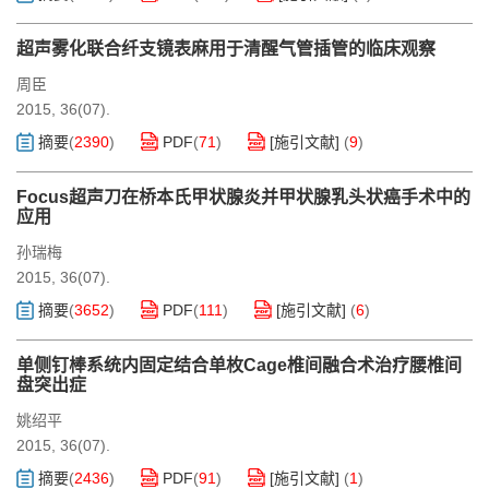
超声雾化联合纤支镜表麻用于清醒气管插管的临床观察
周臣
2015, 36(07).
摘要
(
2390
)
PDF
(
71
)
[施引文献]
(
9
)
Focus超声刀在桥本氏甲状腺炎并甲状腺乳头状癌手术中的
应用
孙瑞梅
2015, 36(07).
摘要
(
3652
)
PDF
(
111
)
[施引文献]
(
6
)
单侧钉棒系统内固定结合单枚Cage椎间融合术治疗腰椎间
盘突出症
姚绍平
2015, 36(07).
摘要
(
2436
)
PDF
(
91
)
[施引文献]
(
1
)