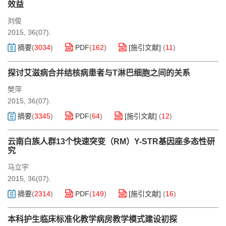
效益
刘俊
2015, 36(07).
摘要
(
3034
)
PDF
(
162
)
[施引文献]
(
11
)
探讨艾滋病合并结核病患者与T淋巴细胞之间的关系
樊萍
2015, 36(07).
摘要
(
3345
)
PDF
(
64
)
[施引文献]
(
12
)
云南白族人群13个快速突变（RM）Y-STR基因座多态性研
究
马立宇
2015, 36(07).
摘要
(
2314
)
PDF
(
149
)
[施引文献]
(
16
)
本科护生临床标准化教学病房教学模式建设初探