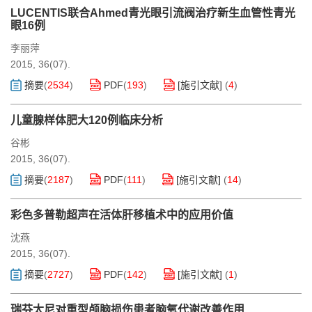
LUCENTIS联合Ahmed青光眼引流阀治疗新生血管性青光
眼16例
李丽萍
2015, 36(07).
摘要
(
2534
)
PDF
(
193
)
[施引文献]
(
4
)
儿童腺样体肥大120例临床分析
谷彬
2015, 36(07).
摘要
(
2187
)
PDF
(
111
)
[施引文献]
(
14
)
彩色多普勒超声在活体肝移植术中的应用价值
沈燕
2015, 36(07).
摘要
(
2727
)
PDF
(
142
)
[施引文献]
(
1
)
瑞芬太尼对重型颅脑损伤患者脑氧代谢改善作用