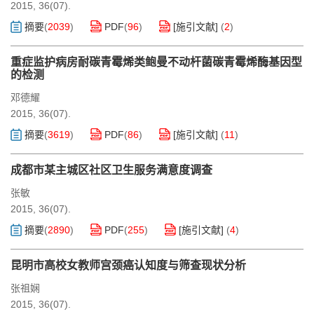
2015, 36(07).
摘要
(
2039
)
PDF
(
96
)
[施引文献]
(
2
)
重症监护病房耐碳青霉烯类鲍曼不动杆菌碳青霉烯酶基因型
的检测
邓德耀
2015, 36(07).
摘要
(
3619
)
PDF
(
86
)
[施引文献]
(
11
)
成都市某主城区社区卫生服务满意度调查
张敏
2015, 36(07).
摘要
(
2890
)
PDF
(
255
)
[施引文献]
(
4
)
昆明市高校女教师宫颈癌认知度与筛查现状分析
张祖娴
2015, 36(07).