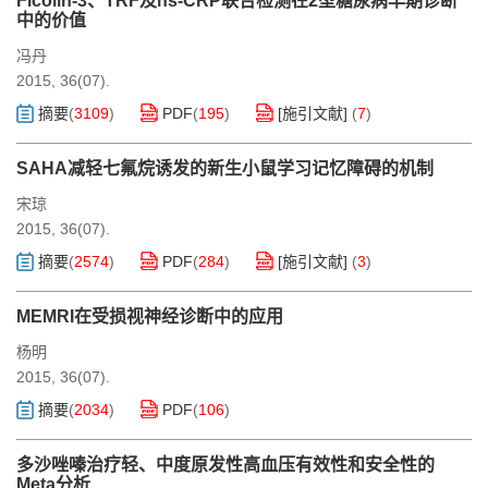
Ficolin-3、TRF及hs-CRP联合检测在2型糖尿病早期诊断
中的价值
冯丹
2015, 36(07).
摘要
(
3109
)
PDF
(
195
)
[施引文献]
(
7
)
SAHA减轻七氟烷诱发的新生小鼠学习记忆障碍的机制
宋琼
2015, 36(07).
摘要
(
2574
)
PDF
(
284
)
[施引文献]
(
3
)
MEMRI在受损视神经诊断中的应用
杨明
2015, 36(07).
摘要
(
2034
)
PDF
(
106
)
多沙唑嗪治疗轻、中度原发性高血压有效性和安全性的
Meta分析