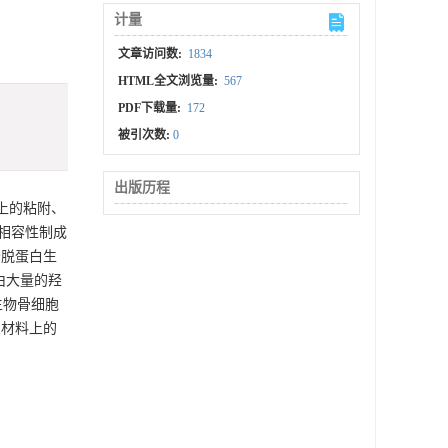
计量
文章访问数:
1834
HTML全文浏览量:
567
PDF下载量:
172
被引次数:
0
出版历程
材料上的粘附、
相容性制成
分脱蛋白生
由大量的羟
生物骨细胞
架材料上的