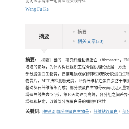
昆明医学院第一附属医院头颈外科
Wang Fu Ke
摘要
摘要
相关文章
(20)
摘要:
［摘要］目的 研究纤维粘连蛋白（fibronectin，FN）对
增殖的影响，为体内构建组织工程骨提供理论依据．方法
部分脱蛋白生物骨，扫描电镜观察修饰过的部分脱蛋白生物骨
物骨片，MTT法检测吸光度，评价纤维粘连蛋白脂肪干细
基磷灰石纤维编织而成；部分脱蛋白生物骨表面可见大量颗
增殖曲线失去“S”形，第10天均达到高峰，各分组之间差异
增殖和粘附，改善部分脱蛋白骨的细胞相容性
关键词:
[关键词]部分脱蛋白生物骨
/
纤维粘连蛋白
/
部