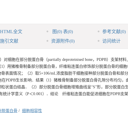
HTML全文
图
(0)
表
(0)
参考文献
(0)
施引文献
资源附件
(0)
访问统计
细胞在部分脱蛋白骨（partially deproteinised bone，PDPB）支架
（1）用猪椎骨制备部分脱蛋白骨，纤维粘连蛋白修饰部分脱蛋白骨的细胞
表面情况；（2）取5×106/mL浓度脂肪干细胞接种部分脱蛋白骨和部
胞在PDPB生长影响．结果（1）猪椎骨制备部分脱蛋白骨孔隙分布均匀，
粒状蛋白结晶．（2）部分脱蛋白骨细胞增殖曲线呈“S”形，部分脱蛋白
有统计学意义（P＜0.001）．结论 纤维粘连蛋白能促进细胞在PDPB支
分脱蛋白骨
/
细胞相容性