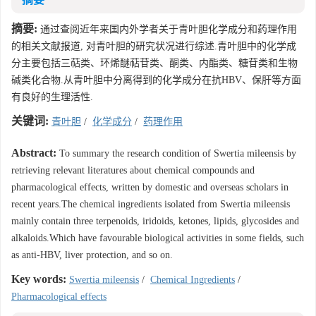
摘要:
通过查阅近年来国内外学者关于青叶胆化学成分和药理作用
的相关文献报道, 对青叶胆的研究状况进行综述.青叶胆中的化学成
分主要包括三萜类、环烯醚萜苷类、酮类、内酯类、糖苷类和生物
碱类化合物.从青叶胆中分离得到的化学成分在抗HBV、保肝等方面
有良好的生理活性.
关键词:
青叶胆
/
化学成分
/
药理作用
Abstract:
To summary the research condition of Swertia mileensis by
retrieving relevant literatures about chemical compounds and
pharmacological effects, written by domestic and overseas scholars in
recent years.The chemical ingredients isolated from Swertia mileensis
mainly contain three terpenoids, iridoids, ketones, lipids, glycosides and
alkaloids.Which have favourable biological activities in some fields, such
as anti-HBV, liver protection, and so on.
Key words:
Swertia mileensis
/
Chemical Ingredients
/
Pharmacological effects