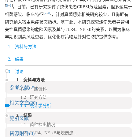
[
5
−
6
]
。目前，已有研究探讨了烧伤患者CRBSI危险因素，但多聚焦于
[
7
−
8
]
细菌感染、临床特征
，针对真菌感染相关研究较少，且尚鲜有
研究纳入宿主免疫状态指标。基于此，本研究探究烧伤患者导管相
关性真菌感染的危险因素及其与TLR4、NF-κB的关系，以期为临床
早期识别高风险患者、优化化疗策略及针对性防护提供参考。
1. 资料与方法
2. 结果
3. 讨论
1. 资料与方法
参考文献
(25)
1.1 一般资料
1.2 研究方法
相关文章
(20)
1.3 统计学分析
2. 结果
施引文献
2.1 菌种检出情况
2.2 TLR4、NF-κB与烧伤患者导管相关性真菌感染的相关性
资源附件
(0)