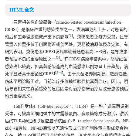
HTML全文
导管相关性血流感染（catheter-related bloodstream infection，
CRBSI）是临床严重的感染类型之一，发病率逐年上升，对患者的
[
1
]
预后和生命健康造成严重不良影响
。烧伤患者免疫力受损，且导
管置入位置多位于创面附近或创面处，更易被病原体侵袭定植。有
研究表明，烧伤患者CRBSI发病率较普通患者高2～3倍，是导致患
[
2
]
者预后不良的重要原因之一
。在CRBSI病原学谱系中，尽管细菌
感染占比较高，但真菌感染造成的血流感染比例亦呈上升趋势，病
[
3
−
4
]
死率显著高于细菌性CRBSI
。由于真菌培养周期长、敏感性低，
临床早期诊断困难，目前治疗多依赖经验性抗真菌治疗。因此，明
确导管相关性真菌感染的危险因素对治疗临床治疗及改善患者预后
均具重要意义。
Toll样受体4（toll-like receptor 4，TLR4）是一种广谱真菌识别
受体，可被真菌细胞壁中的甘露糖蛋白、多聚糖等成分激活，激活
后的TLR4通过级联反应启动核因子κB（nuclear factor kappa-B，NF-
κB）核转位，NF-κB通常以无活性形式与其抑制性蛋白形成复合物
存在，被TLR4激活后可调控免疫信号，其水平变化与真菌感染有关