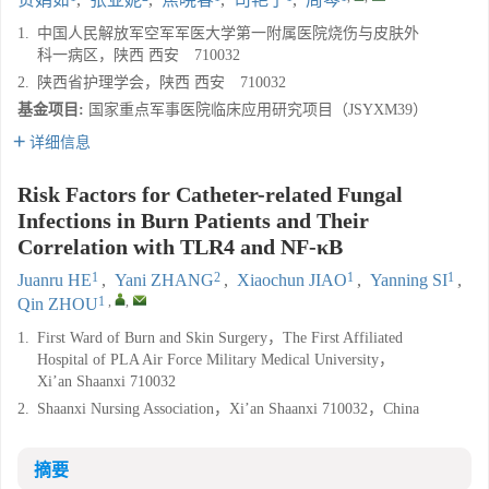
1.
中国人民解放军空军军医大学第一附属医院烧伤与皮肤外
科一病区，陕西 西安 710032
2.
陕西省护理学会，陕西 西安 710032
基金项目:
国家重点军事医院临床应用研究项目（JSYXM39）
详细信息
Risk Factors for Catheter-related Fungal
Infections in Burn Patients and Their
Correlation with TLR4 and NF-κB
1
2
1
1
Juanru HE
,
Yani ZHANG
,
Xiaochun JIAO
,
Yanning SI
,
1
,
,
Qin ZHOU
1.
First Ward of Burn and Skin Surgery，The First Affiliated
Hospital of PLA Air Force Military Medical University，
Xi’an Shaanxi 710032
2.
Shaanxi Nursing Association，Xi’an Shaanxi 710032，China
摘要