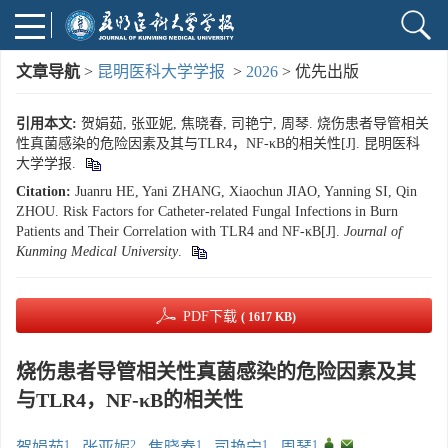
文章导航
>
昆明医科大学学报
>
2026
> 优先出版
引用本文:
贺娟茹, 张亚妮, 焦晓春, 司艳宁, 周琴. 烧伤患者导管相关
性真菌感染的危险因素及其与TLR4，NF-κB的相关性[J]. 昆明医科
大学学报.
Citation:
Juanru HE, Yani ZHANG, Xiaochun JIAO, Yanning SI, Qin
ZHOU. Risk Factors for Catheter-related Fungal Infections in Burn
Patients and Their Correlation with TLR4 and NF-κB[J].
Journal of
Kunming Medical University
.
PDF下载
( 1617 KB)
烧伤患者导管相关性真菌感染的危险因素及其
与TLR4，NF-κB的相关性
1
2
1
1
1
,
,
贺娟茹
,
张亚妮
,
焦晓春
,
司艳宁
,
周琴