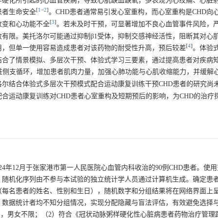
D）是冠状动脉粥样硬化所引起的心血管疾病，导致心肌缺血缺氧，多表现为心绞痛、心
[
1
−
2
]
患者生命安全
。CHD患者通常易引发心室重构，而心室重构是CHD向
[
3
]
改变和心功能不全
。若未及时干预，可显著增加不良心血管事件风险，
有限。美托洛尔可能通过抑制β1受体，抑制交感神经活性，阻断其对心
[
4
]
用，但单一使用容易造成患者对该药物的耐受性升高，预后较差
。体验
结合了情景模拟、多层次干预、体验式学习三要素，通过提高患者对疾病
脏侧支循环，增加患者肌肉力量，加强心肺功能与心肌收缩能力，并缓解
洛尔结合体验式多层次干预模式配合运动康复训练干预CHD患者的研究尚
合运动康复训练对CHD患者心室重构及短期预后的影响，为CHD的治疗
024年12月于张家港市第一人民医院心血管内科收治的90例CHD患者。使
例。随机化序列由不参与本试验的独立统计学人员通过计算机生成。确定患
（每名患者的姓名、性别和生日），随机数字和分组结果将在网络界面上
、数据统计者均不知分组情况，实现分配隐藏与盲法评估，有效避免选择
5岁），男女不限；（2）符合《冠状动脉粥样硬化性心脏病患者药物治疗管理