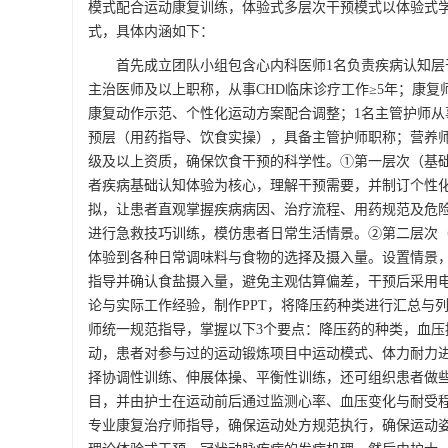
模式配合运动康复训练，体验式多层次干预模式以体验式
式，具体内涵如下：
首先成立团队小组包含心内科医师1名负责疾病认知
主治医师及以上职称，从事CHD临床诊疗工作≥5年；康
康复动作示范、个性化运动方案配合调整；1名主管护师从
预层（用药指导、饮食实操），具备主管护师职称；营养
级及以上资质，确保饮食干预的科学性。①第一层次（基础
者疾病基础认知体验为核心，理解干预需要，并制订个性化
拟，让患者直观掌握疾病病因、治疗流程、用药规范及危险
进行急救技巧训练，模仿患者日常生活情景。②第二层次（
体验到各种日常调味料与食物的选择及摄入量。设置情景
指导并确认食盐摄入量，避免主观估算偏差，干预后采用电
论与实际工作经验，制作PPT，将降压药种类进行汇总与
师统一规范指导，掌握以下3个要点：降压药的种类，血压
动，患者对参与过的运动锻炼项目中运动模式、体力耐力
择协调性训练、伸展体操、平衡性训练，还可组织患者做些运动量
目，并由护士在运动前后通过监测心率、血压变化与耐受
专业康复治疗师指导，确保运动处方规范执行，确保运动姿