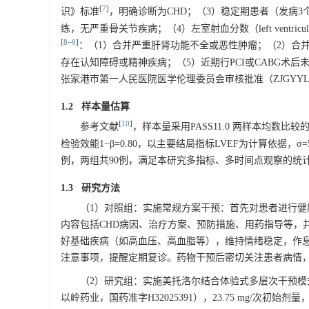
[
7
]
识》标准
，明确诊断为CHD；（3）稳定期患者（发病
练，无严重骨关节疾病；（4）左室射血分数（left ventricula
[
8
−
9
]
：（1）合并严重肝肾功能不全或恶性肿瘤；（2）合并重
存在认知障碍或精神疾病；（5）近期行PCI或CABG术
张家港市第一人民医院医学伦理委员会审核批准（ZJGYYLL-20
1.2 样本量估算
[
10
]
参考文献
，样本量采用PASS11.0 两样本均数比较的
检验效能1−β=0.80，以主要结局指标LVEF为计算依据，σ
例，两组共90例，满足本研究多指标、多时间点观察的统
1.3 研究方法
（1）对照组：实施常规方案干预：首先对患者进行健康教
内容包括CHD病因、治疗方案、预防措施、用药指导等，
好基础疾病（如高血压、高血脂等），维持情绪稳定，作
注意事项，提醒定期复诊。药物干预后密切关注患者病情，
（2）研究组：实施美托洛尔结合体验式多层次干预模式
以岭药业，国药准字H32025391），23.75 mg/次