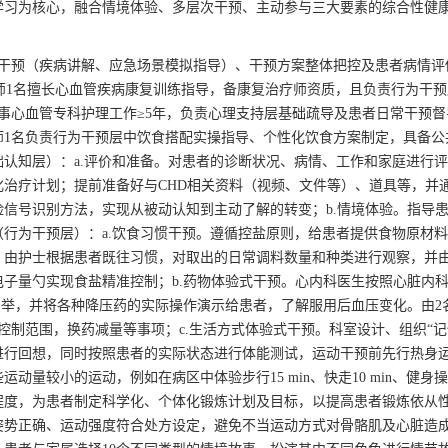
学习为核心，融合情境体验、多层次干预、主动参与三大要素的综合性健
层干预（疾病讲解、应急场景模拟指导）、干预方案整体把控及患者病情评
复师1名擅长心血管疾病康复训练指导，备康复治疗师资质，且负责行为干
事心血管专科护理工作≥5年，负责心理支持层基础疏导及患者日常干预督
师1名负责行为干预层中饮食搭配实操指导、个性化饮食方案制定，具备公
认知层）：a.评价和准备。对患者的诊断状况、病情、工作和家庭进行
治疗计划；提前准备好与CHD相关资料（视频、文件等）、道具等，并
信号识别方法，实现从被动认知到主动了解的转变；b.情境体验。指导
行为干预层）：a.饮食习惯干预。遵循控盐原则，给患者提供食物原材
，由护士根据患者既往习惯，对取出的日常调料数量和种类进行观察，并
子量勺实现食盐精准控制；b.药物体验式干预。心内科医生按照心脏内
列举，并将各种降压药的实际操作演示给患者，了解服用后血压变化。由2
控制范围，换药减量等事项；c.生活方式体验式干预。科室设计、组织“记
进行回想，同时按照患者的实际状态进行体能测试，运动干预前先行热身
较小的运动，例如在病区中体验步行15 min、快走10 min、健身操5 
程度，为患者制定科学化、个体化锻炼计划及目标，以提高患者锻炼依从
势正确、运动强度符合处方设定，避免不当运动方式对骨骼肌及心脏造成