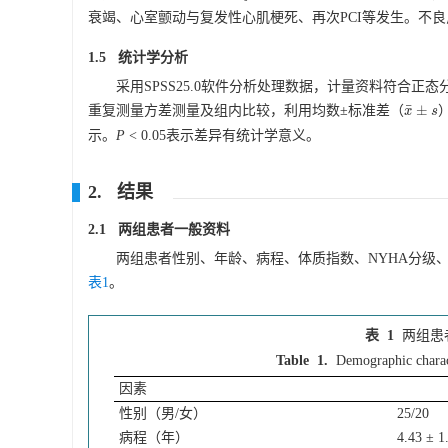
衰竭、心室颤动与复发性心肌梗死、再次PCI等发生。不
1.5 统计学分析
采用SPSS25.0软件分析处理数据，计量资料符合正
¯
±
重复测量方差测量及组内比较，利用均数±标准差（
x
x
¯
±
s
s
示。
P
< 0.05表示差异有统计学意义。
2. 结果
2.1 两组患者一般资料
两组患者性别、年龄、病程、体质指数、NYHA分级
表1
。
表 1
两组患
Table 1.
Demographic charac
因素
性别（男/女）
25/20
病程（年）
4.43 ± 1