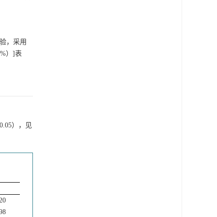
验，采用
%）]表
 0.05），见
P
20
98