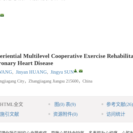
riential Multilevel Cooperative Exercise Rehabilita
ronary Heart Disease
,
 WANG
,
Jinyan HUANG
,
Jingyu SUN
hangjiagang City，Zhangjiagang Jiangsu 215600，China
HTML全文
图
(0)
表
(9)
参考文献
(26)
施引文献
资源附件
(0)
访问统计