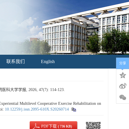
联系我们
English
分享
, 2026, 47(7): 114-123.
iential Multilevel Cooperative Exercise Rehabilitation on
oi:
10.12259/j.issn.2095-610X.S20260714
PDF下载
( 736 KB)