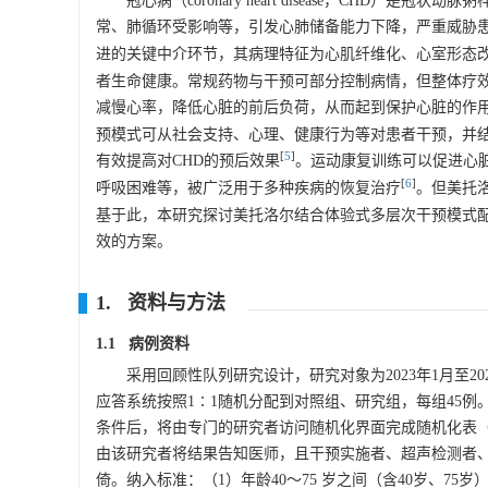
冠心病（coronary heart disease，CH
常、肺循环受影响等，引发心肺储备能力下降，严重威胁
进的关键中介环节，其病理特征为心肌纤维化、心室形态
者生命健康。常规药物与干预可部分控制病情，但整体疗效
减慢心率，降低心脏的前后负荷，从而起到保护心脏的作
预模式可从社会支持、心理、健康行为等对患者干预，并
[
5
]
有效提高对CHD的预后效果
。运动康复训练可以促进心
[
6
]
呼吸困难等，被广泛用于多种疾病的恢复治疗
。但美托
基于此，本研究探讨美托洛尔结合体验式多层次干预模式配
效的方案。
1. 资料与方法
1.1 病例资料
采用回顾性队列研究设计，研究对象为2023年1月至2
应答系统按照1∶1随机分配到对照组、研究组，每组45
条件后，将由专门的研究者访问随机化界面完成随机化表
由该研究者将结果告知医师，且干预实施者、超声检测者
倚。纳入标准：（1）年龄40～75 岁之间（含40岁、7