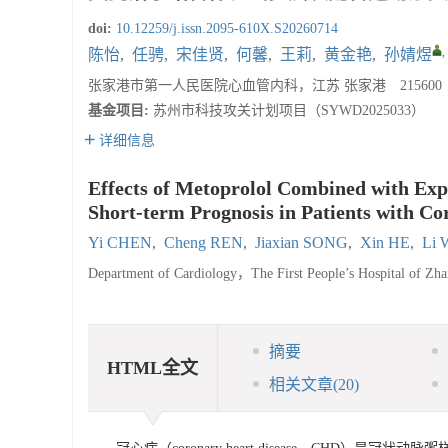
doi:
10.12259/j.issn.2095-610X.S20260714
,
陈怡
,
任骋
,
宋佳贤
,
何馨
,
王莉
,
黄金艳
,
孙婧煜
张家港市第一人民医院心血管内科，江苏 张家港 215600
基金项目:
苏州市科技攻关计划项目（SYWD2025033）
详细信息
Effects of Metoprolol Combined with Expe
Short-term Prognosis in Patients with Co
Yi CHEN
,
Cheng REN
,
Jiaxian SONG
,
Xin HE
,
Li
Department of Cardiology，The First People’s Hospital of Z
摘要
HTML全文
相关文章
(20)