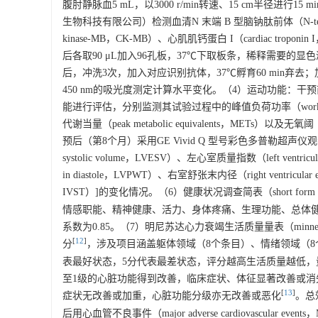
腹肘静脉血5 mL，以
3000
r/min转速、15 cm半径进
生物科技有限公司）检测血清N 末端 B 型脑钠肽前体（N-terminal pro
kinase-MB，CK-MB）、心肌肌钙蛋白 I（cardiac 
后各取90 μL加入96孔板，37℃下取板条，稀释需要的显
后，冲洗3次，加入对应识别抗体，37℃孵育60 min弃
450 nm的吸光度测定计算水平变化。（4）运动功能：
能进行评估，分别监测其试验过程中的峰值负荷功率（work rate at p
代谢当量（peak metabolic equivalents，METs）
预后（第8个月）采用GE Vivid Q 型号彩色多普勒超声仪观察并
systolic volume，LVESV）、左心室质量指数（left ventricular
in diastole，LVPWT）、右室舒张末内径（right ventricular end
IVST）]的变化情况。（6）健康状况调查简表（short form 36
情感职能、精神健康、活力、身体疼痛、生理功能、总体健康、生
系数为0.85。（7）明尼苏达心力衰竭生活质量量表（minnesota livin
[
12
]
分
，涉及项目涵盖躯体领域（8个条目）、情绪领域（8
表最好状态，5分代表最差状态，评分越高生活质量越低，量表Cr
至1级的心脏功能得到改善，临床症状、体征显著改善或消
[
13
]
症状无改善或加重，心脏功能分级亦无改善或恶化
。总
后用心血管不良事件（major adverse cardiovasc