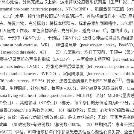
行15 min离心处理，分离完成后取上清，运用酶联免疫吸附试剂盒（生产厂家
-brain natriuretic peptide，NT-ProBNP）、肌酸激酶同工酶（creat
troponin I，cTnI）水平。操作流程按照试剂盒说明进行，首先将血清样本与标
色液、酶复合物，充分摇匀；将标本稀释液、标准品添加到凹槽中，37℃孵育12
去；加入底物工作液、显色底物溶液，充分反应，避光30 min后，加终止液
干预前、干预中（第5个月）、干预后（第8个月）通过心肺运动试验对两组
eak exercise，WR）、峰值摄氧量（peak oxygen uptake，PeakVO
以及无氧阈（anaerobic threshold，AT）。（5）心室重构：均在干预前、干预中（
记录两组心室重构指标（LVEDV）、左室收缩末期容积（left ventricular
 mass index，LVMI）、舒张期左室后壁厚度（left ventricular posterior wall 
-diastolic diameter，RVEDD）、室间隔厚度（interventricular septal thic
[
11
]
 health survey，SF-36）评分：患者生活质量判断用SF-36量表
，包含
理职能、社会功能，每项0～100分，得分较高生活质量较高，Cronbach
g with heart failure questionnaire，MLHFQ）评分：MLHFQ量表
个条目）、其他领域（8个条目）3部分，每个条目的分值范围为0～5分，
onbach’ s α 系数为0.90。（8）临床疗效：显效：心功能分级改善≥
失；有效：患者心功能分级改善1级，临床症状减轻；无效：干预后患者
效率=（显效例数+有效例数）/总例数×100%。（9）短期预后：患者干
ular events，MACE）评估，可电话随访与门诊记录患者恶性或心源性心律失常、