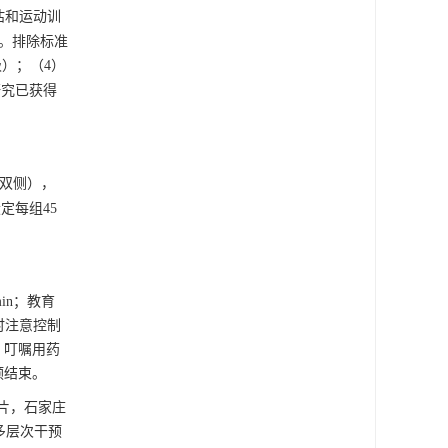
估和运动训
现等。排除标准
级）；（4）
研究已获得
（双侧），
设定每组45
in；教育
时注意控制
，叮嘱用药
预结束。
0片，石家庄
式多层次干预