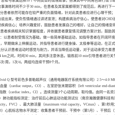
患者与家属选择10个不同类型的情境故事，扮演其中不同角色进行情节
演练时间不少于30 min，在患者及其家属都得到了规范后，再进行下
部分患者依然可能存在较严重的负面情绪，针对此类患者应进行心理干预
说出来，使负性情绪通过讲述宣泄；构建疾病治疗信心，使患者对CHD
对疾病信心；培养兴趣爱好，鼓励患者发展自己的嗜好，让自己的情绪变
估患者疾病相关知识掌握程度，并依据患者康复情况调整方案计划，鼓励
段：以患者耐受情况为基础，做一些简单基础运动，如指导患者在开阔环
休息，早期做床上伸展运动，并指导患者进行健身操、太极拳等运动，在正式
：充分认识患者运动时感觉与耐力，并适当降低运动量，对于运动承受力差
m之间，时间30 min，其间多注意休息。锻炼前10 min引导患者进行
次/周，1次/d。两组均连续干预8个月。
id Q 型号彩色多普勒超声仪（通用电器医疗系统有限公司）2.5～4.0 M
 output，CO）、左室舒张末期容积（left ventricular end-diasto
V）、心指数（cardiac index，CI）。连续测量3个心动周期，取均值。由同一
2）肺功能指标测定：治疗前后心肺运动功能测试仪（南京瀚雅健康科技有
ity，FVC）、最大肺活量（maximum vital capacity，VCmax）、第1
ond，FEV1）水平。（3）心肌标志物水平测定：收集患者干预前、干预中（第5月）、干预