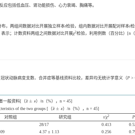
良反应包括低血压、肾功能损伤、心力衰竭、胸痛等。
态分布，两组间数据对比开展独立样本
t
检验，组内数据对比开展配对样本
t
检
2
）表示；计数资料两组之间数据对比开展
χ
检验，利用例数（百分比）[n（
、冠状动脉病变支数、合并症等基线资料比较，差异均无统计学意义（
P
>
¯
±
者一般资料[（
）/n（%），n = 45]
x
x
¯
±
s
s
¯
±
teristics of the two groups [（
）/n（%），n = 45]
x
x
¯
±
s
s
2
对照组
研究组
t/χ
28/17
0.413
0.5
.09
4.37 ± 1.13
0.256
0.7