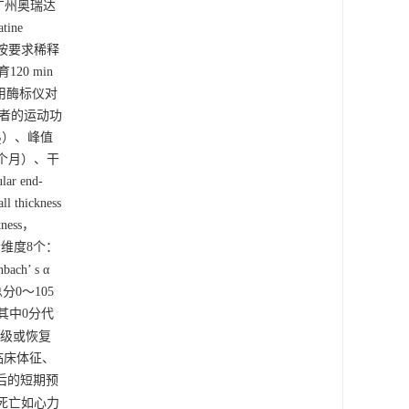
：广州奥瑞达
ine
准品按要求稀释
0 min
，用酶标仪对
患者的运动功
）、峰值
2
第5个月）、干
 end-
thickness
kness，
维度8个：
’ s α
总分0～105
其中0分代
2级或恢复
临床体征、
预后的短期预
全因死亡如心力