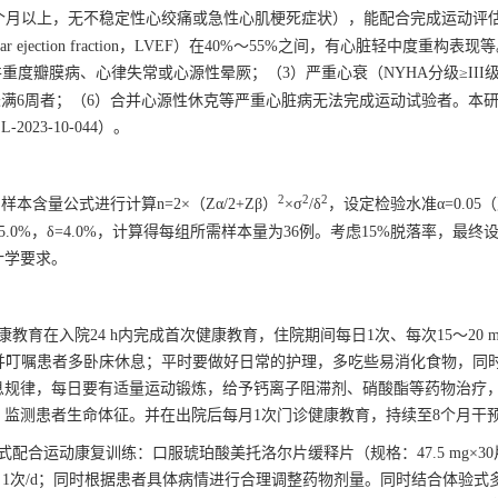
3个月以上，无不稳定性心绞痛或急性心肌梗死症状），能配合完成运动评
r ejection fraction，LVEF）在40%～55%之间，有心脏轻中度重构表
度瓣膜病、心律失常或心源性晕厥；（3）严重心衰（NYHA分级≥III
后未满6周者；（6）合并心源性休克等严重心脏病无法完成运动试验者。本
23-10-044）。
2
2
2
样本含量公式进行计算n=2×（Zα/2+Zβ）
×σ
/δ
，设定检验水准α=0.05
=5.0%，δ=4.0%，计算得每组所需样本量为36例。考虑15%脱落率，最终
计学要求。
育在入院24 h内完成首次健康教育，住院期间每日1次、每次15～20 m
并叮嘱患者多卧床休息；平时要做好日常的护理，多吃些易消化食物，同
息规律，每日要有适量运动锻炼，给予钙离子阻滞剂、硝酸酯等药物治疗
监测患者生命体征。并在出院后每月1次门诊健康教育，持续至8个月干
配合运动康复训练：口服琥珀酸美托洛尔片缓释片（规格：47.5 mg×3
初始剂量，1次/d；同时根据患者具体病情进行合理调整药物剂量。同时结合体验