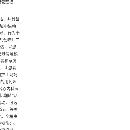
康管理模
估，并具备
预层中运动
导、行为干
共营养师二
评估，以患
通过情境模
患者和家属
料，让患者
由护士现场
科的用药理
名心内科医
忆翻转”活
运动，可选
min等项
性。全程由
损伤；d.