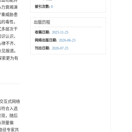
脏射血功能异
被引次数:
0
心力衰竭演
严重威胁患
肌的毒性，
出版历程
式多层次干
收稿日期:
2025-11-25
知识认识，
网络出版日期:
2026-06-23
心律不齐、
刊出日期:
2026-07-25
未见报道。
探索更为有
用交互式网络
者符合入选
呈现，随后
与测量偏
路径专家共