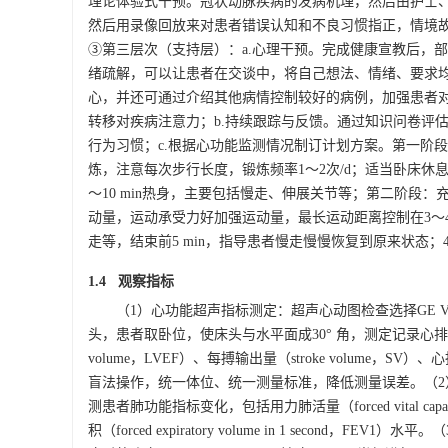
理论体验式干预。冠状动脉疾病的发病机理，然后由护士、
然后用录像回放来对患者错误认知和不良习惯指正，情境故事
③第三层次（支持层）：a.心理干预。完成健康宣教后，
绪疏解，可以让患者在交谈中，将自己想法、情绪、要求均
心，并还可通过介绍其他病情控制较好的病例，加强患者
转移对疾病注意力；b.持续跟踪与反馈。通过知识问卷评
行为习惯；c.根据心功能监测情况制订计划方案。第一阶
炼，注意每次步行长度，锻炼频率1～2次/d；适当卧床
～10 min热身，主要包括慢走、伸展关节等；第二阶段
动量，运动承受力好加强运动量，最长运动距离控制在3～4 k
走等，结束前5 min，指导患者慢走慢慢恢复到原来状态；4
1.4 观察指标
（1）心功能超声指标测定：超声心动图检查选择GE Viv
头，患者取卧位，使床头与水平面成30° 角，测定记录心排血量（cardiac
volume，LVEF）、每搏输出量（stroke volume，S
盲法操作，统一体位、统一测量标准，降低测量误差。（
测患者肺功能指标变化，包括用力肺活量（forced vital capac
积（forced expiratory volume in 1 sec