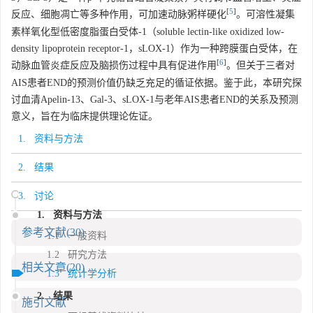
[
5
]
反应、细胞凋亡等多种作用，可加速动脉粥样硬化
。可溶性凝集
素样氧化型低密度脂蛋白受体-1（soluble lectin-like oxidized low-
density lipoprotein receptor-1，sLOX-1）作为一种跨膜蛋白受体，在
[
6
]
动脉血管炎症反应及脑损伤过程中具有促进作用
。但关于三者对
AIS患者END的预测价值仍缺乏充足的循证依据。鉴于此，本研究探
讨血清Apelin-13、Gal-3、sLOX-1与老年AIS患者END的关系及预测
意义，旨在为临床提供理论佐证。
1. 资料与方法
2. 结果
3. 讨论
1. 资料与方法
参考文献
(30)
1.1 一般资料
1.2 研究方法
相关文章
(20)
1.3 统计学分析
2. 结果
施引文献