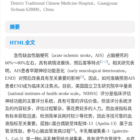
District Traditional Chinese Medicine Hospital，Guangyuan
Sichuan 628000，China
摘要
HTML全文
急性缺血性脑梗死（acute ischemic stroke，AIS）占脑梗死的
[
1
−
2
]
60%～80%左右，具有病情进展快、预后差等特点
。相关研究表
明，AIS患者早期神经功能恶化（early neurological deterioration，
[
3
]
END）对预后改善具有至关重要的影响
。因此，如何准确预测AIS
患者END成为临床关注焦点。目前，美国国立卫生研究院卒中量表
（national institutes of health stroke scale，NIHSS）评分是临床评估
神经功能的主要评分系统，具有可靠的评估价值，但该评分系统涉
及的内容较多，评估过程繁杂，需花费较多的人力。而血液指标具
有标本获取迅速、检测简单且耗时较少等优势，因此寻找可靠的血
液指标至关重要。孤独G蛋白偶联受体配体-13（Apelin-13）属于血
[
4
]
管活性肽，参与心脑血管发病过程
。半乳糖凝集素-3（galectin-
3，Gal-3）是一种β-半乳糖苷结合凝集素，具有调节血管增生、炎症