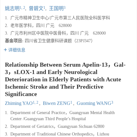
1, 2
1
3
姚志明
,
曾碧文
,
王国明
1.
广元市精神卫生中心/广元市第三人民医院全科医学科
2.
老年医学科，四川 广元 628000
3.
广元市利州区中医院中医骨科，四川 广元 628000
基金项目:
四川省卫生健康科研课题（23PJ347）
详细信息
Relationship Between Serum Apelin-13，Gal-
3，sLOX-1 and Early Neurological
Deterioration in Elderly Patients with Acute
Ischemic Stroke and Their Predictive
Significance
1, 2
1
3
Zhiming YAO
,
Biwen ZENG
,
Guoming WANG
1.
Department of General Practice，Guangyuan Mental Health
Center /Guangyuan Third People’s Hospital
2.
Department of Geriatrics，Guangyuan Sichuan 62800
3.
Department of Traditional Chinese Orthopedics，Lizhou