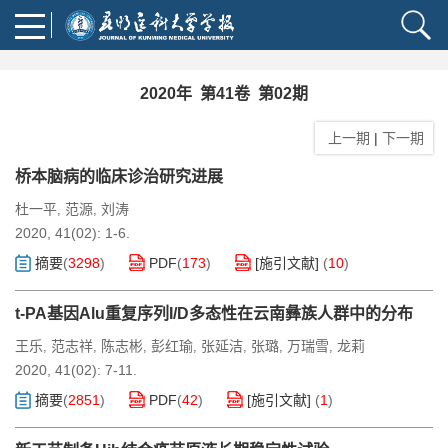
2020年 第41卷 第02期
上一期
|
下一期
桥本脑病的临床诊治研究进展
杜一平
范源
刘涛
,
,
2020, 41(02): 1-6.
摘要
(
3298
)
PDF
(
173
)
[施引文献]
(
10
)
t-PA基因Alu重复序列I/D多态性在云南彝族人群中的分布
王乐
范志祥
陈志彬
彭红瑜
张延洁
张璐
万瑞雪
龙莉
,
,
,
,
,
,
,
2020, 41(02): 7-11.
摘要
(
2851
)
PDF
(
42
)
[施引文献]
(
1
)