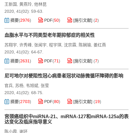
王新国
黄燕玲
他林昆
,
,
2020, 41(02): 59-63.
摘要
(
2976
)
PDF
(
50
)
[施引文献]
(
2
)
血脂水平与不同类型老年期抑郁症的相关性
苏翔宇
许秀峰
张闻宇
程宇琪
沈宗霖
陈娴瑜
姜红燕
,
,
,
,
,
,
2020, 41(02): 64-67.
摘要
(
2631
)
PDF
(
71
)
[施引文献]
(
7
)
尼可地尔对梗阻性冠心病患者冠状动脉微循环障碍的影响
官兵
苏杨
韦旭斌
张莹
,
,
,
2020, 41(02): 68-75.
摘要
(
2703
)
PDF
(
80
)
[施引文献]
(
19
)
宫颈癌组织中miRNA-21、miRNA-127和miRNA-125a的表
达变化及临床指导意义
陈小霞
谢环
,