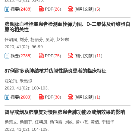
2020, 41(02): 91-95.
摘要
(
2488
)
PDF
(
26
)
[施引文献]
(
5
)
肺动脉血栓栓塞患者检测血栓弹力图、D-二聚体及纤维蛋白
原的相关性
任朝凤
刘芬
杨丽芬
吴涛
赵娅琳
,
,
,
,
2020, 41(02): 96-99.
摘要
(
2788
)
PDF
(
75
)
[施引文献]
(
11
)
87例耐多药肺结核并伪膜性肠炎患者的临床特征
沈凌筠
朱惠琼
,
2020, 41(02): 100-103.
摘要
(
2609
)
PDF
(
30
)
[施引文献]
(
1
)
督导戒烟及肺康复对慢阻肺患者肺功能及戒烟效果的影响
杨添文
杨丽芬
任朝凤
杨艳霞
刘姝
曾小艺
黄倩
李梅华
,
,
,
,
,
,
,
2020, 41(02): 104-109.