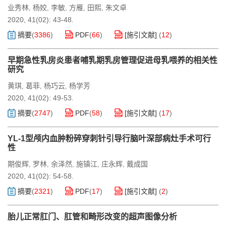
业秀林
杨姣
李敏
方雁
田熙
朱文卓
,
,
,
,
,
2020, 41(02): 43-48.
摘要
(
3386
)
PDF
(
66
)
[施引文献]
(
12
)
早期急性乳房炎患者哺乳期乳房管理促进母乳喂养的相关性
研究
黄琪
葛菲
杨巧云
杨学芳
,
,
,
2020, 41(02): 49-53.
摘要
(
2747
)
PDF
(
58
)
[施引文献]
(
17
)
YL-1型颅内血肿粉碎穿刺针引导行脑叶深部病灶手术可行
性
期俊辉
罗林
余泽然
施镇江
庄永辉
戴成国
,
,
,
,
,
2020, 41(02): 54-58.
摘要
(
2321
)
PDF
(
17
)
[施引文献]
(
2
)
胎儿正常肛门、肛管和畸形改变的超声图像分析