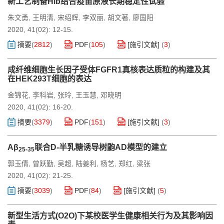
新工艺制备Hib结合疫苗原液长期稳定性试验
朱文勇
王明清
宋绍辉
李双丽
胡文著
廖国阳
,
,
,
,
,
2020, 41(02): 12-15.
摘要
(
2812
)
PDF
(
105
)
[施引文献]
(
3
)
成纤维细胞生长因子受体FGFR1真核表达质粒的构建及其
在HEK293T细胞的表达
金锦花
李科岩
张玲
王玉慧
邓晓明
,
,
,
,
2020, 41(02): 16-20.
摘要
(
3379
)
PDF
(
151
)
[施引文献]
(
3
)
Aβ
联合D-半乳糖诱导树鼩AD模型的建立
25-35
郭玉倩
曾跃勤
吴超
陆姜利
杨艺
郑红
梁张
,
,
,
,
,
,
2020, 41(02): 21-25.
摘要
(
3039
)
PDF
(
84
)
[施引文献]
(
5
)
新型生活方式(O2O)下某校医学生健康相关行为及其影响因