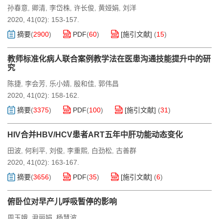
孙春意
卿清
李岱株
许长俊
黄娅娟
刘洋
,
,
,
,
,
2020, 41(02): 153-157.
摘要
(
2900
)
PDF
(
60
)
[施引文献]
(
15
)
教师标准化病人联合案例教学法在医患沟通技能提升中的研
究
陈捷
李会芳
乐小婧
殷和佳
郭伟昌
,
,
,
,
2020, 41(02): 158-162.
摘要
(
3375
)
PDF
(
100
)
[施引文献]
(
31
)
HIV合并HBV/HCV患者ART五年中肝功能动态变化
田波
何利平
刘俊
李重熙
白劲松
古善群
,
,
,
,
,
2020, 41(02): 163-167.
摘要
(
3656
)
PDF
(
35
)
[施引文献]
(
6
)
俯卧位对早产儿呼吸暂停的影响
周玉娥
尹丽娟
杨慧波
,
,