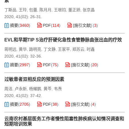
素
丁斯品
王玲
包蕾
陈月月
王垠钧
董正娇
张京晶
,
,
,
,
,
,
2020, 41(02): 26-31.
摘要
(
3460
)
PDF
(
114
)
[施引文献]
(
3
)
EVL和早期TIP S治疗肝硬化急性食管静脉曲张出血的疗效
蒋明远
黄华
路明亮
丁文静
王家平
郑苏云
时鑫
,
,
,
,
,
,
2020, 41(02): 32-36.
摘要
(
2997
)
PDF
(
75
)
[施引文献]
(
20
)
过敏患者双相反应的预测因素
周洁
卢永新
杨耀鹏
黄芩
韦焘
,
,
,
,
2020, 41(02): 37-42.
摘要
(
2705
)
PDF
(
38
)
[施引文献]
(
4
)
云南农村基层医务工作者慢性阻塞性肺疾病认知情况调查和
短期培训效果