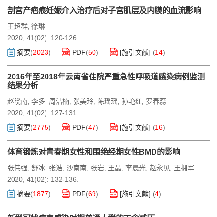
剖宫产疤痕妊娠介入治疗后对子宫肌层及内膜的血流影响
王超群
徐琳
,
2020, 41(02): 120-126.
摘要
(
2023
)
PDF
(
50
)
[施引文献]
(
14
)
2016年至2018年云南省住院严重急性呼吸道感染病例监测
结果分析
赵晓南
李多
周洁楠
张美玲
陈瑶瑶
孙艳红
罗春蕊
,
,
,
,
,
,
2020, 41(02): 127-131.
摘要
(
2775
)
PDF
(
47
)
[施引文献]
(
16
)
体育锻炼对青春期女性和围绝经期女性BMD的影响
张伟强
舒冰
张浩
沙南南
张岩
王晶
李晨光
赵永见
王拥军
,
,
,
,
,
,
,
,
2020, 41(02): 132-136.
摘要
(
1877
)
PDF
(
69
)
[施引文献]
(
4
)