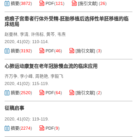
摘要
(
3872
)
PDF
(
121
)
[施引文献]
(
26
)
疤痕子宫患者行体外受精-胚胎移植后选择性单胚移植的临
床结局
赵曼林
李清
许伟标
黄芩
韦焘
,
,
,
,
2020, 41(02): 110-114.
摘要
(
3192
)
PDF
(
46
)
[施引文献]
(
3
)
心肺运动康复在老年冠脉慢血流的临床应用
齐万争
李小峰
周艳艳
李毅飞
,
,
,
2020, 41(02): 115-119.
摘要
(
2520
)
PDF
(
64
)
[施引文献]
(
2
)
征稿启事
2020, 41(02): 119-119.
摘要
(
2274
)
PDF
(
9
)