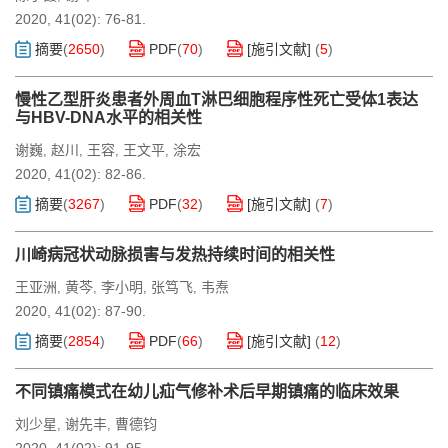
2020, 41(02): 76-81.
摘要
(
2650
)
PDF
(
70
)
[施引文献]
(
5
)
慢性乙型肝炎患者外周血T淋巴细胞程序性死亡受体1表达
与HBV-DNA水平的相关性
谢巍
赵川
王容
王文平
涂宏
,
,
,
,
2020, 41(02): 82-86.
摘要
(
3267
)
PDF
(
32
)
[施引文献]
(
7
)
川崎病冠状动脉损害与发热持续时间的相关性
王亚洲
黄芩
李小明
张笃飞
韦焘
,
,
,
,
2020, 41(02): 87-90.
摘要
(
2854
)
PDF
(
66
)
[施引文献]
(
12
)
不同镇痛模式在幼儿疝气修补术后早期镇痛的临床效果
刘少星
谢先丰
曹德钧
,
,