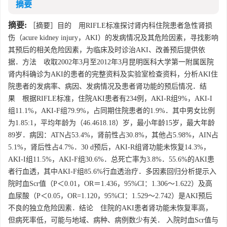
摘要
摘要:
［摘要］目的 用RIFLE标准探讨肾内科住院患者急性肾损
伤（acure kidney injury，AKI）的发病情况及其危险因素，寻找影响
其预后的相关危险因素，为临床及时诊治AKI、改善预后提供依
据．方法 收取2002年3月至2012年3月昆明医科大学第一附属医院
肾内科确诊为AKI的患者的完整资料及实验室检查资料，分析AKI住
院患者的发病率、病因、发病情况及患者肾功能的预后情况．结
果 根据RIFLE标准，住院AKI患者有234例，AKI-R组9%，AKI-I
组11.1%，AKI-F组79.9%，占同期住院患者的1.9%．其中男女比例
为1.85:1，平均年龄为（46.4618.18）岁，最小年龄15岁，最大年龄
89岁．病因：ATN占53.4%，肾前性占30.8%，其他占5.98%，AIN占
5.1%，肾后性占4.7%．30 d预后，AKI-R组肾功能未恢复14.3%，
AKI-I组11.5%，AKI-F组30.6%．总死亡率为3.8%．55.6%的AKI患
者行血透，其中AKI-F组85.6%行血透治疗．多因素回归分析提示入
院时血Scr值（P＜0.01，OR＝1.436，95%CI：1.306～1.622）及高
血尿酸（P＜0.05，OR=1.120，95%CI：1.529～2.742）是AKI预后
不良的独立危险因素．结论 住院的AKI患者肾功能未恢复率高，
但病死率低，可能与地域、病种、病例数少有关． 入院时血Scr值与