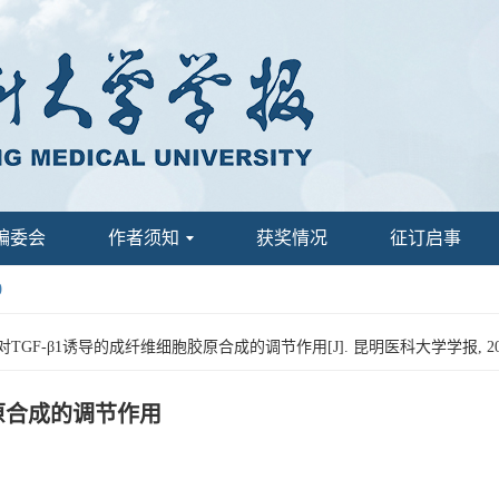
编委会
作者须知
获奖情况
征订启事
0
nα对TGF-β1诱导的成纤维细胞胶原合成的调节作用[J]. 昆明医科大学学报, 2020, 4
胶原合成的调节作用