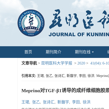
首页
期刊简介
期刊在线
文章导航
>
昆明医科大学学报
>
2020
>
41(04): 6-1
引用本文:
王珺, 张乙, 张诗汇, 靳馥宇, 李田, 徐洪. Mepri
Meprinα对TGF-β1诱导的成纤维细胞
王珺
,
张乙
,
张诗汇
,
靳馥宇
,
李田
,
徐洪