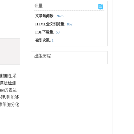
计量
文章访问数:
2626
HTML全文浏览量:
862
PDF下载量:
50
被引次数:
1
出版历程
维细胞,采
疫印迹法检测
inα的表达
预处理,则能够
纤维细胞分化