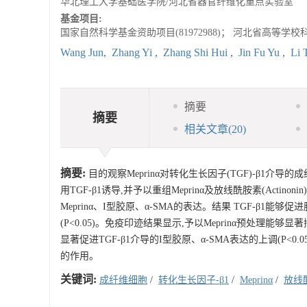
华北理工大学基础医学院/河北省器官纤维化重点实验室
基金项目:
国家自然科学基金资助项目(81972988)； 河北省高等学校
Wang Jun
,
Zhang Yi
,
Zhang Shi Hui
,
Jin Fu Yu
,
Li 
摘要
摘要
相关文章
(20)
摘要:
目的观察Meprinα对转化生长因子(TGF)-β1
用TGF-β1诱导,并予以重组Meprinα及放线酰胺素(Acti
Meprinα、I型胶原、α-SMA的表达。结果 TGF-β1能
(P<0.05)。免疫印迹结果显示,予以Meprinα预处理能够显著抑
显著促进TGF-β1介导的I型胶原、α-SMA表达的上调(P<0
的作用。
关键词:
成纤维细胞
/
转化生长因子-β1
/
Meprinα
/
放线