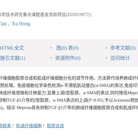
科学技术研究重点课题基金资助项目(ZD2019077)；
Tian
,
Xu Hong
HTML全文
图
(0)
表
(0)
参考文献
(0)
施引文献
(1)
资源附件
(0)
访问统计
介导的成纤维细胞胶原合成和肌成纤维细胞分化的调节作用。方法原代培养肺成纤
nonin)预处理。免疫细胞化学染色检测α-平滑肌肌动蛋白(α-SMA)的表达,免
够促进肺成纤维增殖和迁移能力,显著上调I型胶原、α-SMA的表达,同时降低Mepr
制TGF-β1介导的I型胶原、α-SMA表达的上调(P<0.05);予以Actinonin
.05)。结论 Meprinα具有抑制TGF-β1介导的肺成纤维细胞胶原合成和肌成
酰胺素
/
肌成纤维细胞
/
胶原合成