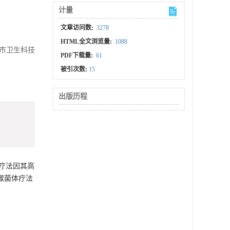
计量
文章访问数:
3278
HTML全文浏览量:
1088
明市卫生科技
PDF下载量:
61
被引次数:
15
出版历程
疗法因其高
噬菌体疗法