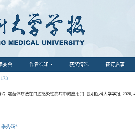
编委会
作者须知
获奖情况
征订启事
-173
玲. 噬菌体疗法在口腔感染性疾病中的应用[J]. 昆明医科大学学报, 2020, 41(06)
3
季秀玲