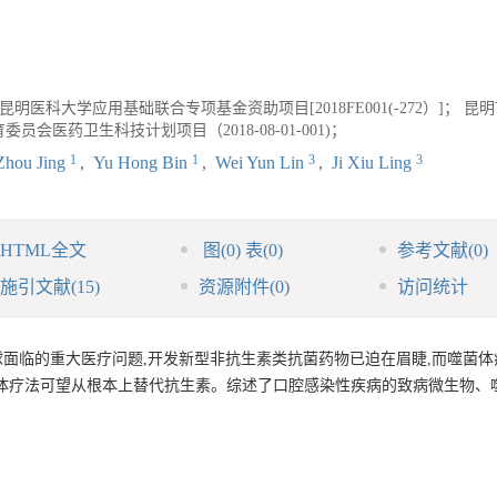
昆明医科大学应用基础联合专项基金资助项目[2018FE001(-272）]； 昆
员会医药卫生科技计划项目（2018-08-01-001)；
1
1
3
3
Zhou Jing
,
Yu Hong Bin
,
Wei Yun Lin
,
Ji Xiu Ling
HTML全文
图
(0)
表
(0)
参考文献
(0)
施引文献
(15)
资源附件
(0)
访问统计
面临的重大医疗问题,开发新型非抗生素类抗菌药物已迫在眉睫,而噬菌体
体疗法可望从根本上替代抗生素。综述了口腔感染性疾病的致病微生物、