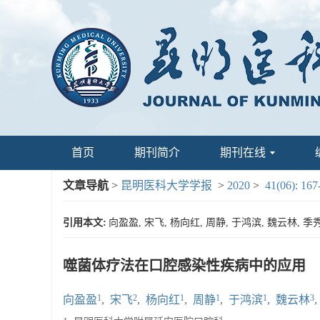
首页
期刊简介
期刊在线
文章导航
>
昆明医科大学学报
>
2020
>
41(06): 167
引用本文:
向盈盈, 宋飞, 杨向红, 周静, 于鸿滨, 魏云林, 季秀
噬菌体疗法在口腔感染性疾病中的应用
1
2
1
1
1
3
向盈盈
,
宋飞
,
杨向红
,
周静
,
于鸿滨
,
魏云林
,