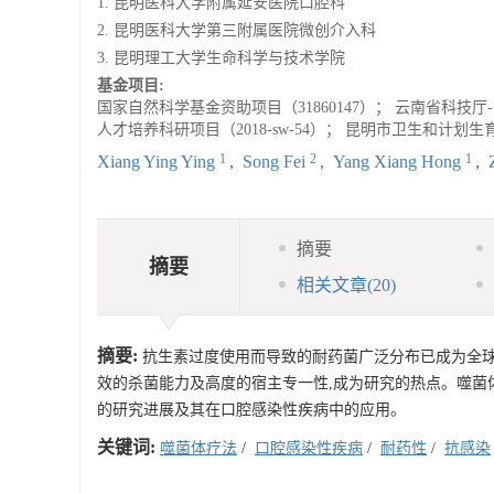
1. 昆明医科大学附属延安医院口腔科
2. 昆明医科大学第三附属医院微创介入科
3. 昆明理工大学生命科学与技术学院
基金项目:
国家自然科学基金资助项目（31860147）； 云南省科技厅-
人才培养科研项目（2018-sw-54）； 昆明市卫生和计划生育委
1
2
1
Xiang Ying Ying
,
Song Fei
,
Yang Xiang Hong
,
摘要
摘要
相关文章
(20)
摘要:
抗生素过度使用而导致的耐药菌广泛分布已成为全球
效的杀菌能力及高度的宿主专一性,成为研究的热点。噬菌
的研究进展及其在口腔感染性疾病中的应用。
关键词:
噬菌体疗法
/
口腔感染性疾病
/
耐药性
/
抗感染