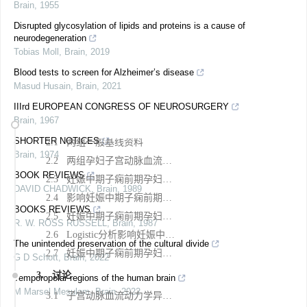
Brain
,
1955
1. 资料与方法
Disrupted glycosylation of lipids and proteins is a cause of
neurodegeneration
1.1 研究对象
Tobias Moll
,
Brain
,
2019
1.2 样本量计算
Blood tests to screen for Alzheimer’s disease
1.3 方法
Masud Husain
,
Brain
,
2021
1.4 统计学方法
IIIrd EUROPEAN CONGRESS OF NEUROSURGERY
Brain
,
1967
2. 结果
SHORTER NOTICES
2.1 两组一般基线资料
Brain
,
1974
2.2 两组孕妇子宫动脉血流参数、血清指标比较
BOOK REVIEWS
2.3 妊娠中期子痫前期孕妇妊娠不良结局情况
DAVID CHADWICK
,
Brain
,
1989
2.4 影响妊娠中期子痫前期孕妇妊娠结局的单因素分析
BOOKS REVIEWS
2.5 妊娠中期子痫前期孕妇妊娠不良结局发生的独立危险因素变量赋值
R. W. ROSS RUSSELL
,
Brain
,
1987
2.6 Logistic分析影响妊娠中期子痫前期孕妇妊娠不良结局发生的相关危险因素
The unintended preservation of the cultural divide
2.7 妊娠中期子痫前期孕妇妊娠不良结局的相关影响因素的ROC曲线分析
G D Schott
,
Brain
,
2022
3. 讨论
Temporopolar regions of the human brain
M Marsel Mesulam
,
Brain
,
2022
3.1 子宫动脉血流动力学异常与胎盘灌注不足的病理基础