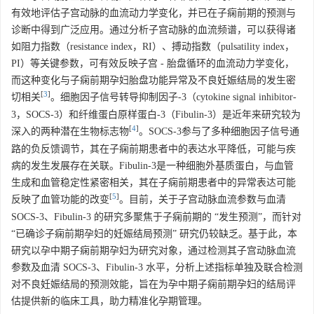
有效地评估子宫动脉的血流动力学变化，并已在子痫前期的预测与
诊断中得到广泛应用。通过分析子宫动脉的血流频谱，可以获得诸
如阻力指数（resistance index，RI）、搏动指数（pulsatility index，
PI）等关键参数，可有效反映子宫 - 胎盘循环的血流动力学变化，
而这种变化与子痫前期孕妇胎盘功能异常及不良妊娠结局的发生密
[
3
]
切相关
。细胞因子信号转导抑制因子-3（cytokine signal inhibitor-
3，SOCS-3）和纤维蛋白原样蛋白-3（Fibulin-3）是近年来研究较为
[
4
]
深入的两种潜在生物标志物
。SOCS-3参与了多种细胞因子信号通
路的负反馈调节，其在子痫前期患者中的表达水平降低，可能与疾
病的发生发展存在关联。Fibulin-3是一种细胞外基质蛋白，与血管
生成和血管稳定性紧密相关，其在子痫前期患者中的异常表达可能
[
5
]
反映了血管功能的改变
。目前，关于子宫动脉血流参数与血清
SOCS-3、Fibulin-3 的研究多聚焦于子痫前期的 “发生预测”，而针对
“已确诊子痫前期孕妇的妊娠结局预测” 研究仍较缺乏。基于此，本
研究以孕中期子痫前期孕妇为研究对象，通过检测其子宫动脉血流
参数及血清 SOCS-3、Fibulin-3 水平，分析上述指标单独及联合检测
对不良妊娠结局的预测效能，旨在为孕中期子痫前期孕妇的结局评
估提供新的临床工具，助力精准化孕期管理。