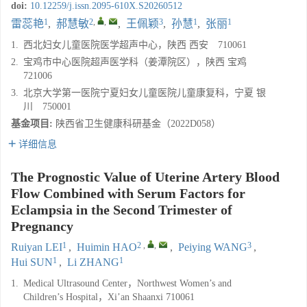
doi:
10.12259/j.issn.2095-610X.S20260512
1
2
,
,
3
1
1
雷蕊艳
,
郝慧敏
,
王佩颖
,
孙慧
,
张丽
1.
西北妇女儿童医院医学超声中心，陕西 西安 710061
2.
宝鸡市中心医院超声医学科（姜潭院区），陕西 宝鸡
721006
3.
北京大学第一医院宁夏妇女儿童医院儿童康复科，宁夏 银
川 750001
基金项目:
陕西省卫生健康科研基金（2022D058）
详细信息
The Prognostic Value of Uterine Artery Blood
Flow Combined with Serum Factors for
Eclampsia in the Second Trimester of
Pregnancy
1
2
,
,
3
Ruiyan LEI
,
Huimin HAO
,
Peiying WANG
,
1
1
Hui SUN
,
Li ZHANG
1.
Medical Ultrasound Center，Northwest Women’s and
Children’s Hospital，Xi’an Shaanxi 710061