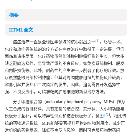
摘要
HTML全文
[
1
]
癌症治疗一直是全球医学领域的核心挑战之一
。尽管手术、
化疗和放疗等传统的治疗方式在癌症治疗中取得了一定进展，但仍
面临着诸多局限。化疗药物虽然能够抑制肿瘤细胞的生长，但大多
缺乏靶向选择性，易导致严重的不良反应，如免疫系统抑制、脱发
和内脏损伤等。此外，耐药性的产生进一步削弱了化疗的疗效。放
疗虽然能够局部控制肿瘤，但其对周围健康组织的损伤风险较高，
容易引起并发症和二次癌症的发生。因此，迫切需要开发选择性
强、不良反应小，可精准靶向肿瘤细胞的新型治疗方法。
分子印迹聚合物（molecularly imprinted polymers，MIPs）作为
人工合成的智能材料，具有定制的结合腔，其形状、大小和功能与
[
2
]
模板分子互补，可以特异性识别和结合模板分子，见
图1
。相比传
统的药物递送系统，MIPs能够显著提升药物的生物利用度，减少正
常组织的药物暴露，降低不良反应风险，同时可克服药物耐药问