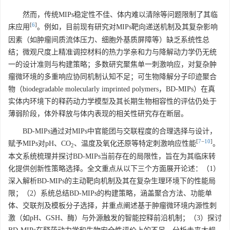
然而，传统MIPs稳定性不佳、体内难以清除等问题限制了其临
[
6
]
床应用
。例如，目前现有研究对MIPs靶向递送机制及其复杂影响
因素（如肿瘤间质流体压力、细胞外基质屏障等）缺乏系统性总
结；微观尺度上精准调控材料的热力学亲和力与降解动力学仍无统
一的设计准则与构建策略；多数研究聚焦单一刺激响应，对复杂肿
瘤微环境的多重响应协同机制认知不足；可生物降解分子印迹聚合
物（biodegradable molecularly imprinted polymers，BD-MIPs）在真
实体内环境下的释药动力学模型及其长期生物相容性的评估仍处于
薄弱阶段，体外释放与体内表现的相关性研究存在断层。
BD-MIPs通过对MIPs中官能团与交联程度的合理选择与设计，
[
7
−
10
]
赋予MIPs对pH、CO
、温度及氧化还原等特定刺激响应性能
。
2
本文系统梳理并探讨BD-MIPs当前存在的局限性，旨在为其临床转
化提供创新性策略选择。全文重点从以下三个方面展开论述：（1）
深入解析BD-MIPs的主动靶向机制及其在复杂生理环境下的性能局
限；（2）系统总结BD-MIPs的构建策略，涵盖聚合方法、功能单
体、交联剂及模板分子选择，并重点阐述基于肿瘤微环境内源性刺
激（如pH、GSH、酶）与外源触发的智能控释前沿机制；（3）探讨