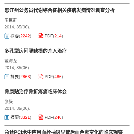
怒江州公务员代谢综合征相关疾病发病情况调查分析
周臣群
2014, 35(06).
摘要
(
2242
)
PDF
(
214
)
多孔型房间隔缺损的介入治疗
戴海龙
2014, 35(06).
摘要
(
2863
)
PDF
(
486
)
骨康贴治疗骨折疼痛临床体会
张毅
2014, 35(06).
摘要
(
3321
)
PDF
(
246
)
急诊PCI术中应用血栓抽吸导管后血色素变化的临床观察