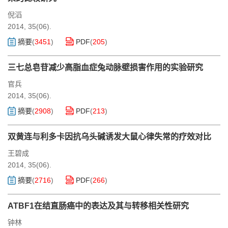
倪滔
2014, 35(06).
摘要
(
3451
)
PDF
(
205
)
三七总皂苷减少高脂血症兔动脉壁损害作用的实验研究
官兵
2014, 35(06).
摘要
(
2908
)
PDF
(
213
)
双黄连与利多卡因抗乌头碱诱发大鼠心律失常的疗效对比
王碧成
2014, 35(06).
摘要
(
2716
)
PDF
(
266
)
ATBF1在结直肠癌中的表达及其与转移相关性研究
钟林