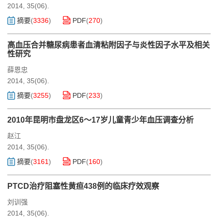
2014, 35(06).
摘要
(
3336
)
PDF
(
270
)
高血压合并糖尿病患者血清粘附因子与炎性因子水平及相关
性研究
薛恩忠
2014, 35(06).
摘要
(
3255
)
PDF
(
233
)
2010年昆明市盘龙区6～17岁儿童青少年血压调查分析
赵江
2014, 35(06).
摘要
(
3161
)
PDF
(
160
)
PTCD治疗阻塞性黄疸438例的临床疗效观察
刘训强
2014, 35(06).