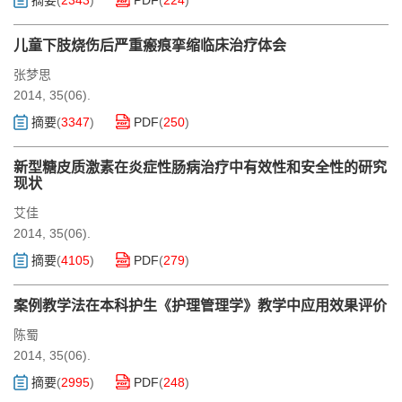
摘要
(
2343
)
PDF
(
224
)
儿童下肢烧伤后严重瘢痕挛缩临床治疗体会
张梦思
2014, 35(06).
摘要
(
3347
)
PDF
(
250
)
新型糖皮质激素在炎症性肠病治疗中有效性和安全性的研究
现状
艾佳
2014, 35(06).
摘要
(
4105
)
PDF
(
279
)
案例教学法在本科护生《护理管理学》教学中应用效果评价
陈蜀
2014, 35(06).
摘要
(
2995
)
PDF
(
248
)