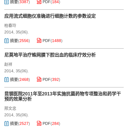
摘要
(
3387
)
PDF
(
184
)
应用流式细胞仪准确进行细胞计数的参数设定
柏春玲
2014, 35(06).
摘要
(
2556
)
PDF
(
1488
)
尼莫地平治疗蛛网膜下腔出血的临床疗效分析
赵祥
2014, 35(06).
摘要
(
2468
)
PDF
(
392
)
昆钢医院2011年至2013年实施抗菌药物专项整治和药学干
预的效果分析
邢文忠
2014, 35(06).
摘要
(
2527
)
PDF
(
284
)