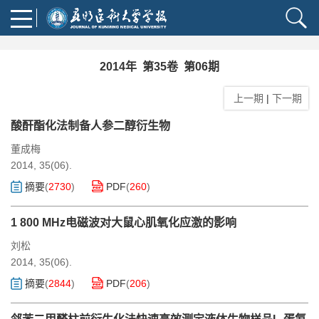
2014年 第35卷 第06期
上一期
|
下一期
酸酐酯化法制备人参二醇衍生物
董成梅
2014, 35(06).
摘要
(
2730
)
PDF
(
260
)
1 800 MHz电磁波对大鼠心肌氧化应激的影响
刘松
2014, 35(06).
摘要
(
2844
)
PDF
(
206
)