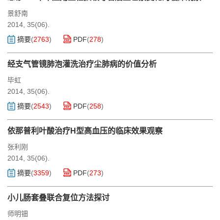
景舒南
2014, 35(06).
摘要
(
2763
)
PDF
(
278
)
经支气管镜肺泡灌洗治疗尘肺病的价值分析
毕虹
2014, 35(06).
摘要
(
2543
)
PDF
(
258
)
依那普利叶酸治疗H型高血压的临床效果观察
张利刚
2014, 35(06).
摘要
(
3359
)
PDF
(
273
)
小儿肠套叠联合复位方法探讨
师明钿