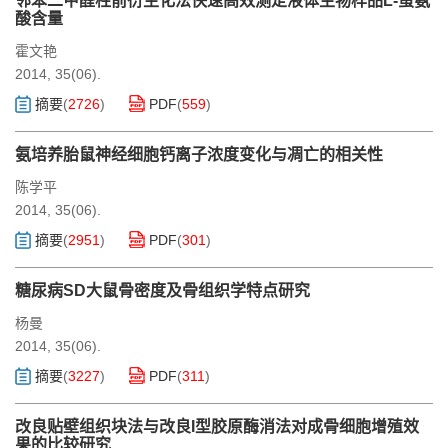
邻苯二甲醛柱前衍生化法快速高效测定液体生物样品L-蛋氨
酸含量
霍文艳
2014, 35(06).
摘要
(
2726
)
PDF
(
559
)
氨培养胎鼠神经细胞钙离子浓度变化与凋亡的相关性
陈学平
2014, 35(06).
摘要
(
2951
)
PDF
(
301
)
糖尿病SD大鼠骨密度及骨组织学特点研究
杨曼
2014, 35(06).
摘要
(
3227
)
PDF
(
311
)
改良贴壁组织块法与改良I型胶原酶消法对成骨细胞增殖效
果的比较研究