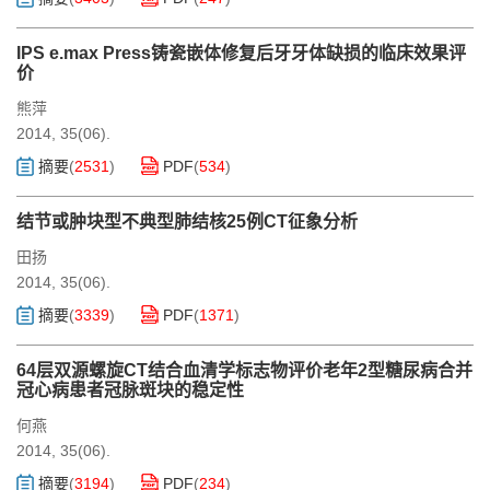
IPS e.max Press铸瓷嵌体修复后牙牙体缺损的临床效果评
价
熊萍
2014, 35(06).
摘要
(
2531
)
PDF
(
534
)
结节或肿块型不典型肺结核25例CT征象分析
田扬
2014, 35(06).
摘要
(
3339
)
PDF
(
1371
)
64层双源螺旋CT结合血清学标志物评价老年2型糖尿病合并
冠心病患者冠脉斑块的稳定性
何燕
2014, 35(06).
摘要
(
3194
)
PDF
(
234
)