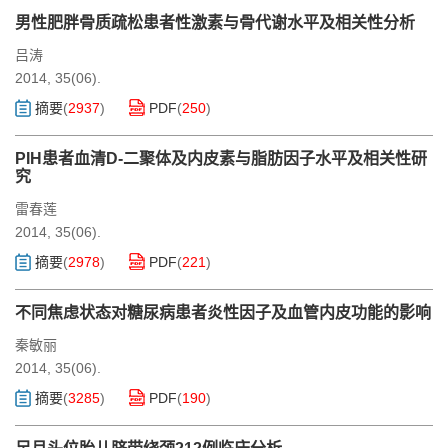
男性肥胖骨质疏松患者性激素与骨代谢水平及相关性分析
吕涛
2014, 35(06).
摘要
(
2937
)
PDF
(
250
)
PIH患者血清D-二聚体及内皮素与脂肪因子水平及相关性研
究
雷春莲
2014, 35(06).
摘要
(
2978
)
PDF
(
221
)
不同焦虑状态对糖尿病患者炎性因子及血管内皮功能的影响
秦敏丽
2014, 35(06).
摘要
(
3285
)
PDF
(
190
)