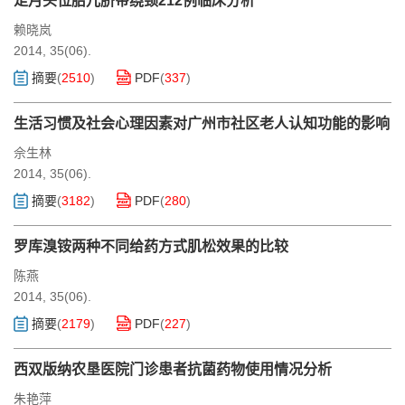
足月头位胎儿脐带绕颈212例临床分析
赖晓岚
2014, 35(06).
摘要
(
2510
)
PDF
(
337
)
生活习惯及社会心理因素对广州市社区老人认知功能的影响
佘生林
2014, 35(06).
摘要
(
3182
)
PDF
(
280
)
罗库溴铵两种不同给药方式肌松效果的比较
陈燕
2014, 35(06).
摘要
(
2179
)
PDF
(
227
)
西双版纳农垦医院门诊患者抗菌药物使用情况分析
朱艳萍