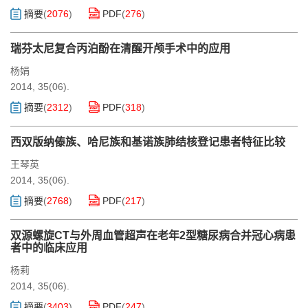
摘要
(
2076
)
PDF
(
276
)
瑞芬太尼复合丙泊酚在清醒开颅手术中的应用
杨娟
2014, 35(06).
摘要
(
2312
)
PDF
(
318
)
西双版纳傣族、哈尼族和基诺族肺结核登记患者特征比较
王琴英
2014, 35(06).
摘要
(
2768
)
PDF
(
217
)
双源螺旋CT与外周血管超声在老年2型糖尿病合并冠心病患
者中的临床应用
杨莉
2014, 35(06).
摘要
(
3403
)
PDF
(
247
)