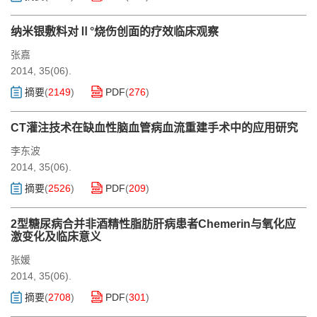
纳米银敷料对Ⅱ°烧伤创面的疗效临床观察
张嘉
2014, 35(06).
摘要
(
2149
)
PDF
(
276
)
CT灌注技术在缺血性脑血管病血流重建手术中的应用研究
李东波
2014, 35(06).
摘要
(
2526
)
PDF
(
209
)
2型糖尿病合并非酒精性脂肪肝病患者Chemerin与氧化应
激变化及临床意义
张媛
2014, 35(06).
摘要
(
2708
)
PDF
(
301
)