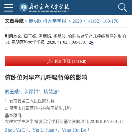
文章导航
>
昆明医科大学学报
>
2020
>
41(02): 168-170
引用本文:
周玉娥, 尹丽娟, 杨慧波. 俯卧位对早产儿呼吸暂停的影响
[J]. 昆明医科大学学报, 2020, 41(02): 168-170.
PDF下载
( 143 KB)
俯卧位对早产儿呼吸暂停的影响
1
2
1
周玉娥
,
尹丽娟
,
杨慧波
1. 云南省第三人民医院儿科
2. 昆明市儿童医院书林院区新生儿科
基金项目:
大理大学护理学/康复治疗学科研基金资助项目(2018HLKYSJ013)；
1
2
1
Zhou Yu E
,
Yin Li Juan
,
Yang Hui Bo