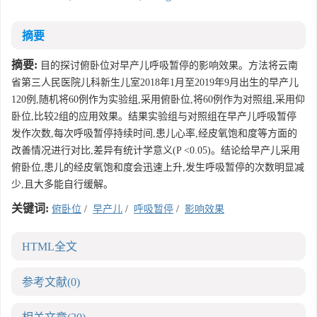
摘要
摘要:
目的探讨俯卧位对早产儿呼吸暂停的影响效果。方法将云南
省第三人民医院儿科新生儿室2018年1月至2019年9月出生的早产儿
120例,随机将60例作为实验组,采用俯卧位,将60例作为对照组,采用仰
卧位,比较2组的应用效果。结果实验组与对照组在早产儿呼吸暂停
发作次数,每次呼吸暂停持续时间,患儿心率,经皮氧饱和度等方面的
改善情况进行对比,差异有统计学意义(P <0.05)。结论给早产儿采用
俯卧位,患儿的经皮氧饱和度会迅速上升,发生呼吸暂停的次数明显减
少,且大多能自行缓解。
关键词:
俯卧位
/
早产儿
/
呼吸暂停
/
影响效果
HTML全文
参考文献
(0)